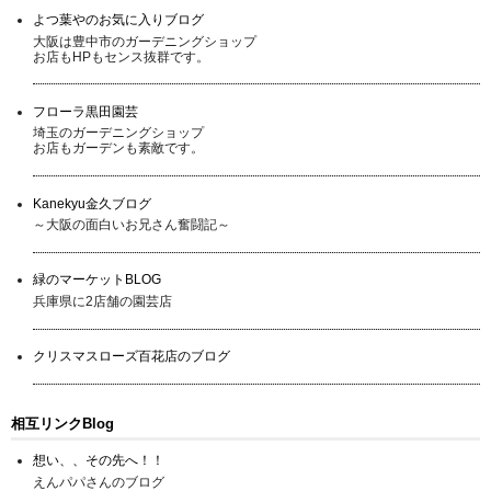
よつ葉やのお気に入りブログ
大阪は豊中市のガーデニングショップ
お店もHPもセンス抜群です。
フローラ黒田園芸
埼玉のガーデニングショップ
お店もガーデンも素敵です。
Kanekyu金久ブログ
～大阪の面白いお兄さん奮闘記～
緑のマーケットBLOG
兵庫県に2店舗の園芸店
クリスマスローズ百花店のブログ
相互リンクBlog
想い、、その先へ！！
えんパパさんのブログ