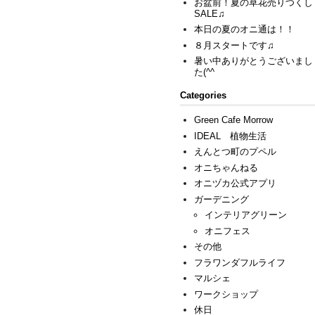
お盆前！夏の草花売りつくし
SALE♫
本日の夏のオニ通は！！
８月スタートです♫
暑い中ありがとうございまし
た(^^ゞ
Categories
Green Cafe Morrow
IDEAL 植物生活
えんとつ町のプペル
オニちゃんねる
オニヅカ公式アプリ
ガーデニング
インテリアグリーン
オニフェス
その他
フラワンダフルライフ
マルシェ
ワークショップ
休日