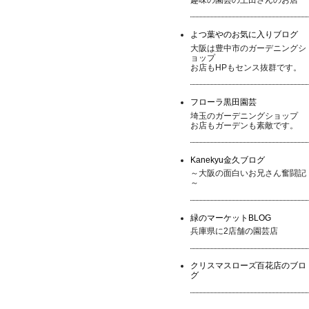
よつ葉やのお気に入りブログ
大阪は豊中市のガーデニングシ
ョップ
お店もHPもセンス抜群です。
フローラ黒田園芸
埼玉のガーデニングショップ
お店もガーデンも素敵です。
Kanekyu金久ブログ
～大阪の面白いお兄さん奮闘記
～
緑のマーケットBLOG
兵庫県に2店舗の園芸店
クリスマスローズ百花店のブロ
グ