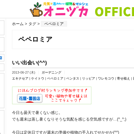
ホーム
> タグ >
ペペロミア
ペペロミア
いい出会い(^^)
2013-06-27 (木)
ガーデニング
エキナセア
|
ケイトウ
|
ペペロミア
|
ペンタス
|
リッピア
|
ワレモコウ
|
寄せ植え
|
今日も曇天で暑くない感じ。
でも週末は蒸し暑くなりそうな気配を感じる空気感ですが…(^_^;)
今日は定休日ですが週末の準備や植物の手入れでせかせか(^^)