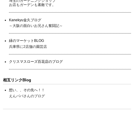
埼玉のガーデニングショップ
お店もガーデンも素敵です。
Kanekyu金久ブログ
～大阪の面白いお兄さん奮闘記～
緑のマーケットBLOG
兵庫県に2店舗の園芸店
クリスマスローズ百花店のブログ
相互リンクBlog
想い、、その先へ！！
えんパパさんのブログ