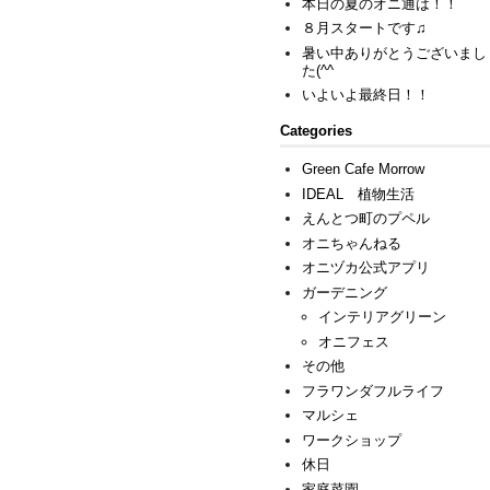
本日の夏のオニ通は！！
８月スタートです♫
暑い中ありがとうございまし
た(^^ゞ
いよいよ最終日！！
Categories
Green Cafe Morrow
IDEAL 植物生活
えんとつ町のプペル
オニちゃんねる
オニヅカ公式アプリ
ガーデニング
インテリアグリーン
オニフェス
その他
フラワンダフルライフ
マルシェ
ワークショップ
休日
家庭菜園