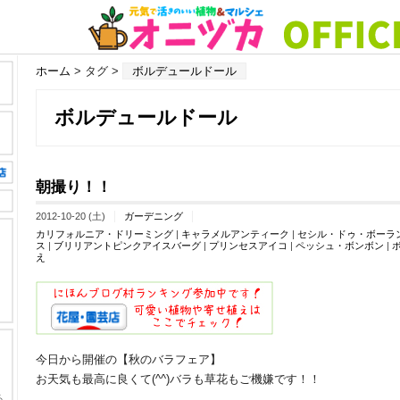
ホーム
> タグ >
ボルデュールドール
ボルデュールドール
朝撮り！！
2012-10-20 (土)
ガーデニング
カリフォルニア・ドリーミング
|
キャラメルアンティーク
|
セシル・ドゥ・ボーラ
ス
|
ブリリアントピンクアイスバーグ
|
プリンセスアイコ
|
ペッシュ・ボンボン
|
え
今日から開催の【秋のバラフェア】
お天気も最高に良くて(^^)バラも草花もご機嫌です！！