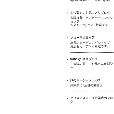
よつ葉やのお気に入りブログ
大阪は豊中市のガーデニングシ
ョップ
お店もHPもセンス抜群です。
フローラ黒田園芸
埼玉のガーデニングショップ
お店もガーデンも素敵です。
Kanekyu金久ブログ
～大阪の面白いお兄さん奮闘記
～
緑のマーケットBLOG
兵庫県に2店舗の園芸店
クリスマスローズ百花店のブロ
グ