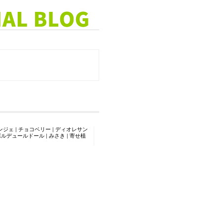
ンジェ
|
チョコベリー
|
ディオレサン
ボルデュールドール
|
みさき
|
寄せ植