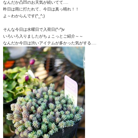
なんだか凸凹のお天気が続いてて….
昨日は雨に打たれて、今日は真っ晴れ！！
よ～わからんです(^_^;)
そんな今日は水曜日で入荷日(^-^)v
いろいろ入りましたがちょこっとご紹介～～
なんだか今日は渋いアイテムが多かった気がする….