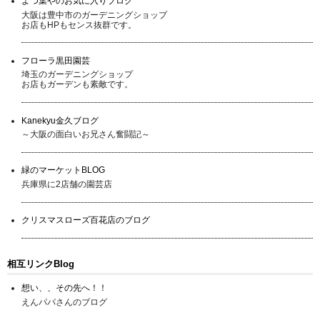
よつ葉やのお気に入りブログ
大阪は豊中市のガーデニングショップ
お店もHPもセンス抜群です。
フローラ黒田園芸
埼玉のガーデニングショップ
お店もガーデンも素敵です。
Kanekyu金久ブログ
～大阪の面白いお兄さん奮闘記～
緑のマーケットBLOG
兵庫県に2店舗の園芸店
クリスマスローズ百花店のブログ
相互リンクBlog
想い、、その先へ！！
えんパパさんのブログ