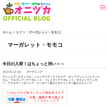
ホーム
> タグ >
マーガレット・モモコ
マーガレット・モモコ
今日の入荷！はちょっと渋い～～
2013-02-13 (水)
ガーデニング
ウンシニア
|
カランコエ・シャンデリア
|
ドドナエア・ポップブッシュ
|
ヒスパニ
カム・プルプレア
|
マーガレット・ソレミオ
|
マーガレット・モモコ
|
ラベンダ
ー・アラルディ
|
ロベジア・ピンキー
|
斑入りカラミンサ
|
斑入りネメシア