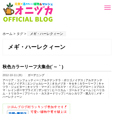
ホーム
> タグ >
メギ・ハーレクィーン
メギ・ハーレクィーン
秋色カラーリーフ大集合(´～｀)
2012-10-11 (木)
ガーデニング
アベリア・コンフェッティー
|
アルテナンテラ・ポリゴノイデス
|
アルテナンテ
ラ・ルビノイデス
|
エンジェルレース
|
オカメヅタ・キセキ
|
カラーリーフ
|
キャ
ツラ・ジュピター
|
キャツラ・マーズ
|
コプロスマ・イブニンググロー
|
コプロス
マ・レインボーサプライズ
|
ザンセツ
|
ヒペリカム・ゴールドフォーム
|
ヒペリカ
ム・トリカラー
|
プリペット・カスタードリップ
|
ペルシカリア・斑入り
|
メギ・
ハーレクィーン