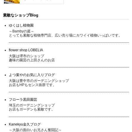
素敵なショップBlog
ゆくはし植物園
～Bambyの庭～
とっても素敵な植物専門店、広い売り場にカワイイ植物いっぱいです。
flower shop LOBELIA
大阪は堺市のショップ
趣味の園芸の上田さんのお店
よつ葉やのお気に入りブログ
大阪は豊中市のガーデニングショップ
お店もHPもセンス抜群です。
フローラ黒田園芸
埼玉のガーデニングショップ
お店もガーデンも素敵です。
Kanekyu金久ブログ
～大阪の面白いお兄さん奮闘記～