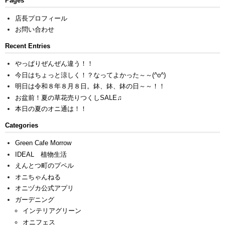
Pages
店長プロフィール
お問い合わせ
Recent Entries
やっぱりぜんぜん違う！！
今日はちょっと涼しく！？なってよかった～～(^o^)
明日は令和８年８月８日。鉢、鉢、鉢の日～～！！
お盆前！夏の草花売りつくしSALE♫
本日の夏のオニ通は！！
Categories
Green Cafe Morrow
IDEAL 植物生活
えんとつ町のプペル
オニちゃんねる
オニヅカ公式アプリ
ガーデニング
インテリアグリーン
オニフェス