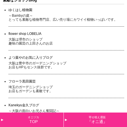
素敵なショップBlog
ゆくはし植物園
～Bambyの庭～
とっても素敵な植物専門店、広い売り場にカワイイ植物いっぱいです。
flower shop LOBELIA
大阪は堺市のショップ
趣味の園芸の上田さんのお店
よつ葉やのお気に入りブログ
大阪は豊中市のガーデニングショップ
お店もHPもセンス抜群です。
フローラ黒田園芸
埼玉のガーデニングショップ
お店もガーデンも素敵です。
Kanekyu金久ブログ
～大阪の面白いお兄さん奮闘記～
オニヅカ
寄せ植え通販
TOP
『オニ通』
緑のマーケットBLOG