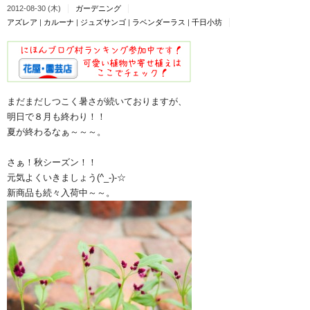
2012-08-30 (木)
ガーデニング
アズレア
|
カルーナ
|
ジュズサンゴ
|
ラベンダーラス
|
千日小坊
まだまだしつこく暑さが続いておりますが、
明日で８月も終わり！！
夏が終わるなぁ～～～。
さぁ！秋シーズン！！
元気よくいきましょう(^_-)-☆
新商品も続々入荷中～～。