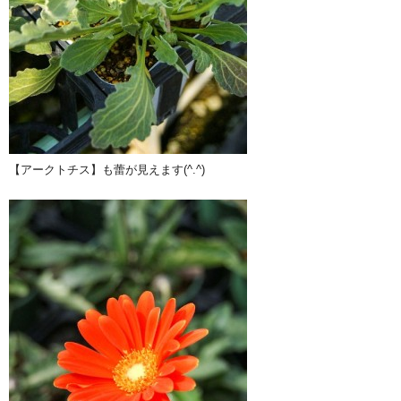
【アークトチス】も蕾が見えます(^.^)