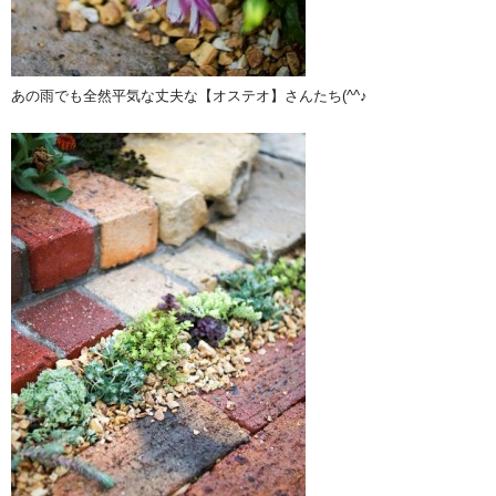
あの雨でも全然平気な丈夫な【オステオ】さんたち(^^♪