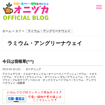
ホーム
> タグ >
ラミウム・アングリーナウェイ
ラミウム・アングリーナウェイ
今日は宿根草(^^)
2013-03-18 (月)
ガーデニング
アスフォデリネ・イエローキャンドル
|
オージースノーブッシュ
|
ゲウム・イオス
|
ゲウム・マイタイ
|
ゲラニューム・ターニャレンダル
|
ゲラニューム・マックス
フライ
|
プルモナリア
|
ベロニカ・オックスフォードブルー
|
ラミウム・アングリ
ーナウェイ
|
宿根草