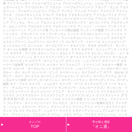
車
アイスラベンダー
アイビーゼラニューム
アイビーゼラニューム・シビル
アイビーゼラ・シ
ュガーベイビー
アイリのスキップ
アカエナ・パープルグースリーフ
アカシア・モニカ
アガス
ターシェ・ゴールデンジュビリー
アキレア
アジサイ
アジュガ
アスター
アステリア
アスフォ
デリネ・イエローキャンドル
アズレア
アネモネ
アネモネとビオラ
アフリカンアイズ
アベリ
ア・コンフェッティー
アマランサス
アヤリッチバイカラーパープル
アラビス
アラビス・グラ
シア
アリッサム・サミット
アルストロメリア
アルテナンテラ・ポリゴノイデス
アルテナンテ
ラ・ルビノイデス
アルテルナンテラ
アルテンナンテラ
アンソニー・パーカー
アンティリス・
レッドカーペット
アンティーク系
アンティーク調な雑貨
アンティーク雑貨
アークトチス
ア
ークトチス・グランディス
イオノプシディウム
イソトマ
イチゴのミルフィーユ
イベリス
イ
ングリッシュデージー
インテリアグリーン
ウォールデコレーション
ウンシニア
エキナセア
エスピノグリーン
エムグリーン
エレモフィラ
エレモフィラ・トビーベル
エンジェルリング
エンジェルレース
エンジェル・ローズピコティー
オカメヅタ・キセキ
オキザリス・サンラッ
ク
オシャレな雑貨
オステオスペルマム
オステオ・キララ
オダマキ・ビジューアンティークピ
ンク
オダマキ・マーブル
オルトシフォン
オルレイア
オルレイヤ
オレガノ
オレガノ・ユノ
オ
ージースノーブッシュ
オーストラリアンプランツ
オーストラリアンローズマリー
オータムカ
ラー
オーリキュラ
カラテア・オービフォリア
カランコエ・シャンデリア
カラーリーフ
カラ
ーリーフ金魚草
カリオプテリス
カリオペ
カリフォルニア・ドリーミング
カルチャー教室
カ
ルーナ
カルーナ・オータムパレット
カロケファリス・シルバーブッシュ
カンガルーポー
カン
ガルー・ポー
カンナ
カンパーナ・ピンク
カーネーション
ガイラルディア
ガウラ・あかね
ガ
ザニア・ガズー
ガーゴイル
ガーデニングワールドカップ
ガーデン
ガーデンアイテム
ガーデ
ンカルチャー幸田
ガーデンカーネーション
ガーデンシクラメン
ガーデンデンファレ
ガーデン
雑貨
キク・フエゴ
キャツラ・ジュピター
キャツラ・マーズ
キャラメルアンティーク
キャン
ディ・チョコレート
キャンドルケイトウ
キンギョソウ・スカンピードラゴン
キンセンカ・ブ
ロンズビューティー
ギョリュウバイ
クフェア・キューフェリックピンク
クリスタルグラス
ク
クリ
リスマス
クリスマスカラー
クリスマスフェア
クリスマスプレゼント
クリスマスリース
スマスローズ
クリスマスローズ・ニゲル
クリスマス雑貨
クリソセファラム・スマイリープ
ー
クレマチス・カートマニージョー
クレマチス・カートマニージョー枝垂れ仕立て
クレマチ
ス・ペトレイ
クローバー
グリーン
グリーンアイス
グリーンアイズ
グリーンギャラリーガー
デンズ
グレコマ
グレビレア・ジュビリー
ケイトウ
ケネディアイリッシュプリムローズ
ケネ
ディ・アイリッシュ・プリムローズ
ゲウム・イオス
ゲウム・マイタイ
ゲラニューム・インカ
ヌム
ゲラニューム・ターニャレンダル
ゲラニューム・ビルウォーリス
ゲラニューム・マック
オニヅカ
寄せ植え通販
スフライ
コスモス・アンティーク
コスモス・イエローキャンパス
コットンキャンディ
コニフ
TOP
『オニ通』
ァー
コピア
コプロスマ
コプロスマ・イブニンググロー
コプロスマ・レインボーサプライズ
コルジリネ
コレオプシス
コロキア
コロニラ・バリエガータ
コンロンカ
コーヒーオベーショ