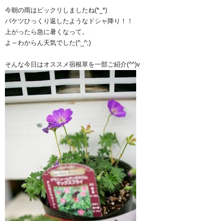
今朝の雨はビックリしましたね(*_*)
バケツひっくり返したようなドシャ降り！！
上がったら急に暑くなって。
よ～わからん天気でした(^_^;)
そんな今日はオススメ宿根草を一部ご紹介(^^)v