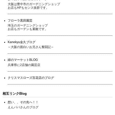
大阪は豊中市のガーデニングショップ
お店もHPもセンス抜群です。
フローラ黒田園芸
埼玉のガーデニングショップ
お店もガーデンも素敵です。
Kanekyu金久ブログ
～大阪の面白いお兄さん奮闘記～
緑のマーケットBLOG
兵庫県に2店舗の園芸店
クリスマスローズ百花店のブログ
相互リンクBlog
想い、、その先へ！！
えんパパさんのブログ