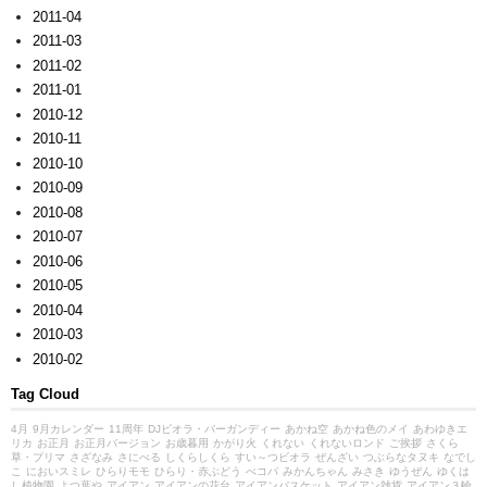
2011-04
2011-03
2011-02
2011-01
2010-12
2010-11
2010-10
2010-09
2010-08
2010-07
2010-06
2010-05
2010-04
2010-03
2010-02
Tag Cloud
4月
9月カレンダー
11周年
DJビオラ・バーガンディー
あかね空
あかね色のメイ
あわゆきエ
リカ
お正月
お正月バージョン
お歳暮用
かがり火
くれない
くれないロンド
ご挨拶
さくら
草・プリマ
さざなみ
さにべる
しくらしくら
すい～つビオラ
ぜんざい
つぶらなタヌキ
なでし
こ
においスミレ
ひらりモモ
ひらり・赤ぶどう
べコパ
みかんちゃん
みさき
ゆうぜん
ゆくは
し植物園
よつ葉や
アイアン
アイアンの花台
アイアンバスケット
アイアン雑貨
アイアン３輪