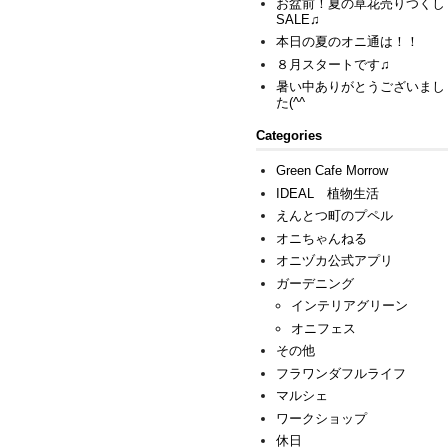
お盆前！夏の草花売りつくし
SALE♫
本日の夏のオニ通は！！
８月スタートです♫
暑い中ありがとうございまし
た(^^ゞ
Categories
Green Cafe Morrow
IDEAL 植物生活
えんとつ町のプペル
オニちゃんねる
オニヅカ公式アプリ
ガーデニング
インテリアグリーン
オニフェス
その他
フラワンダフルライフ
マルシェ
ワークショップ
休日