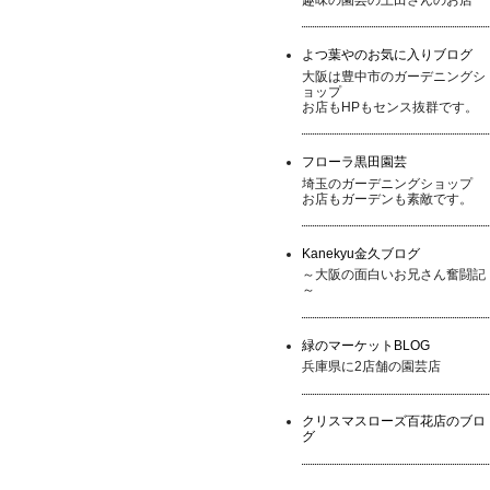
よつ葉やのお気に入りブログ
大阪は豊中市のガーデニングシ
ョップ
お店もHPもセンス抜群です。
フローラ黒田園芸
埼玉のガーデニングショップ
お店もガーデンも素敵です。
Kanekyu金久ブログ
～大阪の面白いお兄さん奮闘記
～
緑のマーケットBLOG
兵庫県に2店舗の園芸店
クリスマスローズ百花店のブロ
グ