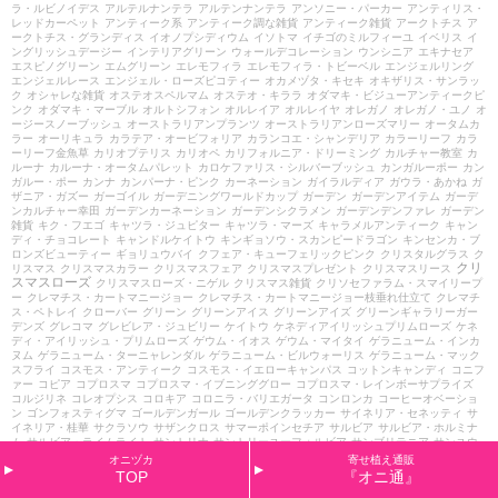
ラ・ルビノイデス
アルテルナンテラ
アルテンナンテラ
アンソニー・パーカー
アンティリス・
レッドカーペット
アンティーク系
アンティーク調な雑貨
アンティーク雑貨
アークトチス
ア
ークトチス・グランディス
イオノプシディウム
イソトマ
イチゴのミルフィーユ
イベリス
イ
ングリッシュデージー
インテリアグリーン
ウォールデコレーション
ウンシニア
エキナセア
エスピノグリーン
エムグリーン
エレモフィラ
エレモフィラ・トビーベル
エンジェルリング
エンジェルレース
エンジェル・ローズピコティー
オカメヅタ・キセキ
オキザリス・サンラッ
ク
オシャレな雑貨
オステオスペルマム
オステオ・キララ
オダマキ・ビジューアンティークピ
ンク
オダマキ・マーブル
オルトシフォン
オルレイア
オルレイヤ
オレガノ
オレガノ・ユノ
オ
ージースノーブッシュ
オーストラリアンプランツ
オーストラリアンローズマリー
オータムカ
ラー
オーリキュラ
カラテア・オービフォリア
カランコエ・シャンデリア
カラーリーフ
カラ
ーリーフ金魚草
カリオプテリス
カリオペ
カリフォルニア・ドリーミング
カルチャー教室
カ
ルーナ
カルーナ・オータムパレット
カロケファリス・シルバーブッシュ
カンガルーポー
カン
ガルー・ポー
カンナ
カンパーナ・ピンク
カーネーション
ガイラルディア
ガウラ・あかね
ガ
ザニア・ガズー
ガーゴイル
ガーデニングワールドカップ
ガーデン
ガーデンアイテム
ガーデ
ンカルチャー幸田
ガーデンカーネーション
ガーデンシクラメン
ガーデンデンファレ
ガーデン
雑貨
キク・フエゴ
キャツラ・ジュピター
キャツラ・マーズ
キャラメルアンティーク
キャン
ディ・チョコレート
キャンドルケイトウ
キンギョソウ・スカンピードラゴン
キンセンカ・ブ
ロンズビューティー
ギョリュウバイ
クフェア・キューフェリックピンク
クリスタルグラス
ク
クリ
リスマス
クリスマスカラー
クリスマスフェア
クリスマスプレゼント
クリスマスリース
スマスローズ
クリスマスローズ・ニゲル
クリスマス雑貨
クリソセファラム・スマイリープ
ー
クレマチス・カートマニージョー
クレマチス・カートマニージョー枝垂れ仕立て
クレマチ
ス・ペトレイ
クローバー
グリーン
グリーンアイス
グリーンアイズ
グリーンギャラリーガー
デンズ
グレコマ
グレビレア・ジュビリー
ケイトウ
ケネディアイリッシュプリムローズ
ケネ
ディ・アイリッシュ・プリムローズ
ゲウム・イオス
ゲウム・マイタイ
ゲラニューム・インカ
ヌム
ゲラニューム・ターニャレンダル
ゲラニューム・ビルウォーリス
ゲラニューム・マック
スフライ
コスモス・アンティーク
コスモス・イエローキャンパス
コットンキャンディ
コニフ
ァー
コピア
コプロスマ
コプロスマ・イブニンググロー
コプロスマ・レインボーサプライズ
コルジリネ
コレオプシス
コロキア
コロニラ・バリエガータ
コンロンカ
コーヒーオベーショ
ン
ゴンフォスティグマ
ゴールデンガール
ゴールデンクラッカー
サイネリア・セネッティ
サ
イネリア・桂華
サクラソウ
サザンクロス
サマーポインセチア
サルビア
サルビア・ホルミナ
ム
サルビア・ライムライト
サントリナ
サントリーユーフォルビア
サンブリテニア
サンユウ
カ
ザンセツ
シェリー
シェルフ
シクラメン
シクラメンリーフビオラ
シクラメン・オリガミ
シ
オニヅカ
寄せ植え通販
クラメン・セレナーディア
シクラメン・ビクトリア
シクラメン・プチティアラ
シクラメン月
TOP
『オニ通』
のうさぎ
シッサスシュガーバイン
ショコラ
ショコラポット
シラサギカヤツリ
シルバーレー