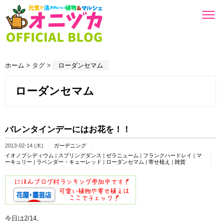
ホーム
> タグ >
ローダンセマム
ローダンセマム
バレンタインデーにはお花を！！
2013-02-14 (木)
ガーデニング
イオノプシディウム
|
スプリングダンス
|
ゼラニューム
|
フランクハードレイ
|
マ
ーキュリー
|
ラベンダー・キューレッド
|
ローダンセマム
|
寄せ植え
|
雑貨
今日は2/14。