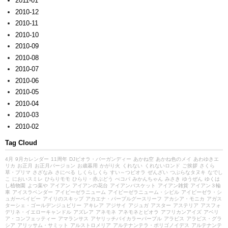
2011-01
2010-12
2010-11
2010-10
2010-09
2010-08
2010-07
2010-06
2010-05
2010-04
2010-03
2010-02
Tag Cloud
4月
9月カレンダー
11周年
DJビオラ・バーガンディー
あかね空
あかね色のメイ
あわゆきエ
リカ
お正月
お正月バージョン
お歳暮用
かがり火
くれない
くれないロンド
ご挨拶
さくら
草・プリマ
さざなみ
さにべる
しくらしくら
すい～つビオラ
ぜんざい
つぶらなタヌキ
なでし
こ
においスミレ
ひらりモモ
ひらり・赤ぶどう
べコパ
みかんちゃん
みさき
ゆうぜん
ゆくは
し植物園
よつ葉や
アイアン
アイアンの花台
アイアンバスケット
アイアン雑貨
アイアン３輪
車
アイスラベンダー
アイビーゼラニューム
アイビーゼラニューム・シビル
アイビーゼラ・シ
ュガーベイビー
アイリのスキップ
アカエナ・パープルグースリーフ
アカシア・モニカ
アガス
ターシェ・ゴールデンジュビリー
アキレア
アジサイ
アジュガ
アスター
アステリア
アスフォ
デリネ・イエローキャンドル
アズレア
アネモネ
アネモネとビオラ
アフリカンアイズ
アベリ
ア・コンフェッティー
アマランサス
アヤリッチバイカラーパープル
アラビス
アラビス・グラ
シア
アリッサム・サミット
アルストロメリア
アルテナンテラ・ポリゴノイデス
アルテナンテ