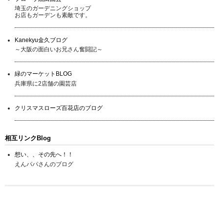
埼玉のガーデニングショップ
お店もガーデンも素敵です。
Kanekyu金久ブログ
～大阪の面白いお兄さん奮闘記～
緑のマーケットBLOG
兵庫県に2店舗の園芸店
クリスマスローズ百花店のブログ
相互リンクBlog
想い、、その先へ！！
えんパパさんのブログ