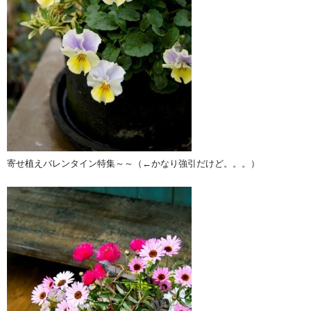
寄せ植えバレンタイン特集～～（←かなり強引だけど。。。）