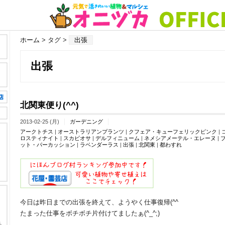
ホーム
> タグ >
出張
出張
北関東便り(^^)
2013-02-25 (月)
ガーデニング
アークトチス
|
オーストラリアンプランツ
|
クフェア・キューフェリックピンク
|
ロスティナイト
|
スカビオサ
|
デルフィニューム
|
ネメシアメーテル・エレーヌ
|
ット・パーカッション
|
ラベンダーラス
|
出張
|
北関東
|
都わすれ
今日は昨日までの出張を終えて、ようやく仕事復帰(^^ゞ
たまった仕事をボチボチ片付けてましたぁ(^_^;)