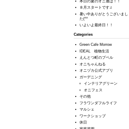
本日の夏のオニ通は！！
８月スタートです♫
暑い中ありがとうございまし
た(^^ゞ
いよいよ最終日！！
Categories
Green Cafe Morrow
IDEAL 植物生活
えんとつ町のプペル
オニちゃんねる
オニヅカ公式アプリ
ガーデニング
インテリアグリーン
オニフェス
その他
フラワンダフルライフ
マルシェ
ワークショップ
休日
家庭菜園