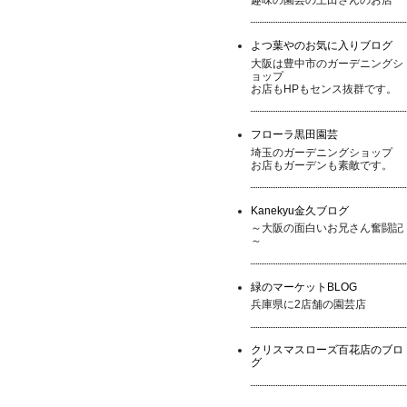
よつ葉やのお気に入りブログ
大阪は豊中市のガーデニングシ
ョップ
お店もHPもセンス抜群です。
フローラ黒田園芸
埼玉のガーデニングショップ
お店もガーデンも素敵です。
Kanekyu金久ブログ
～大阪の面白いお兄さん奮闘記
～
緑のマーケットBLOG
兵庫県に2店舗の園芸店
クリスマスローズ百花店のブロ
グ