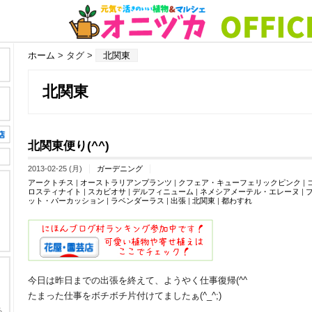
ホーム
> タグ >
北関東
北関東
北関東便り(^^)
2013-02-25 (月)
ガーデニング
アークトチス
|
オーストラリアンプランツ
|
クフェア・キューフェリックピンク
|
ロスティナイト
|
スカビオサ
|
デルフィニューム
|
ネメシアメーテル・エレーヌ
|
ット・パーカッション
|
ラベンダーラス
|
出張
|
北関東
|
都わすれ
今日は昨日までの出張を終えて、ようやく仕事復帰(^^ゞ
たまった仕事をボチボチ片付けてましたぁ(^_^;)