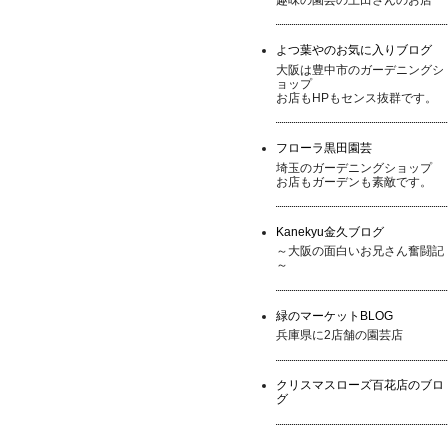
よつ葉やのお気に入りブログ
大阪は豊中市のガーデニングシ
ョップ
お店もHPもセンス抜群です。
フローラ黒田園芸
埼玉のガーデニングショップ
お店もガーデンも素敵です。
Kanekyu金久ブログ
～大阪の面白いお兄さん奮闘記
～
緑のマーケットBLOG
兵庫県に2店舗の園芸店
クリスマスローズ百花店のブロ
グ