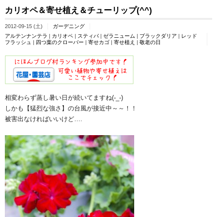
カリオペ＆寄せ植え＆チューリップ(^^)
2012-09-15 (土)
ガーデニング
アルテンナンテラ
|
カリオペ
|
スティパ
|
ゼラニューム
|
ブラックダリア
|
レッド
フラッシュ
|
四つ葉のクローバー
|
寄せカゴ
|
寄せ植え
|
敬老の日
相変わらず蒸し暑い日が続いてますね(-_-)
しかも【猛烈な強さ】の台風が接近中～～！！
被害出なければいいけど….