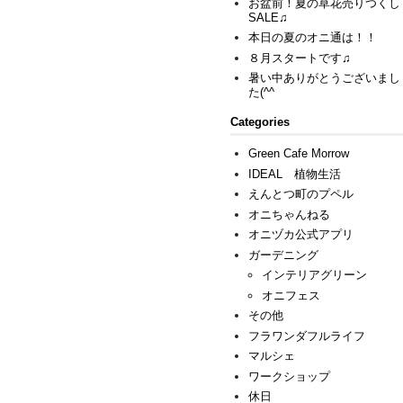
お盆前！夏の草花売りつくし
SALE♫
本日の夏のオニ通は！！
８月スタートです♫
暑い中ありがとうございまし
た(^^ゞ
Categories
Green Cafe Morrow
IDEAL 植物生活
えんとつ町のプペル
オニちゃんねる
オニヅカ公式アプリ
ガーデニング
インテリアグリーン
オニフェス
その他
フラワンダフルライフ
マルシェ
ワークショップ
休日