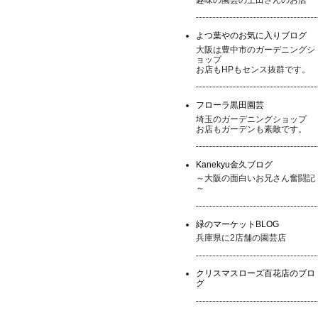
よつ葉やのお気に入りブログ
大阪は豊中市のガーデニングシ
ョップ
お店もHPもセンス抜群です。
フローラ黒田園芸
埼玉のガーデニングショップ
お店もガーデンも素敵です。
Kanekyu金久ブログ
～大阪の面白いお兄さん奮闘記
～
緑のマーケットBLOG
兵庫県に2店舗の園芸店
クリスマスローズ百花店のブロ
グ