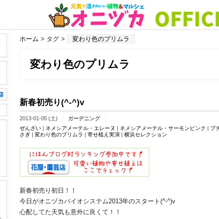
ホーム
> タグ >
変わり色のプリムラ
変わり色のプリムラ
新春初売り(^-^)v
2013-01-05 (土)
ガーデニング
ぜんざい
|
ネメシアメーテル・エレーヌ
|
ネメシアメーテル・サーモンピンク
|
プ
さぎ
|
変わり色のプリムラ
|
寄せ植え実演
|
横浜セレクション
新春初売り初日！！
今日がオニヅカバイオシステム2013年のスタート(^-^)v
心配してた天気も意外に良くて！！