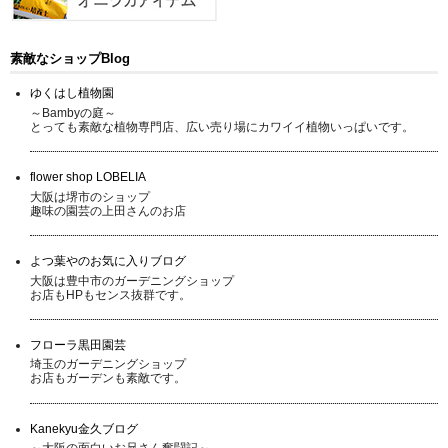
素敵なショップBlog
ゆくはし植物園
～Bambyの庭～
とっても素敵な植物専門店、広い売り場にカワイイ植物いっぱいです。
flower shop LOBELIA
大阪は堺市のショップ
趣味の園芸の上田さんのお店
よつ葉やのお気に入りブログ
大阪は豊中市のガーデニングショップ
お店もHPもセンス抜群です。
フローラ黒田園芸
埼玉のガーデニングショップ
お店もガーデンも素敵です。
Kanekyu金久ブログ
～大阪の面白いお兄さん奮闘記～