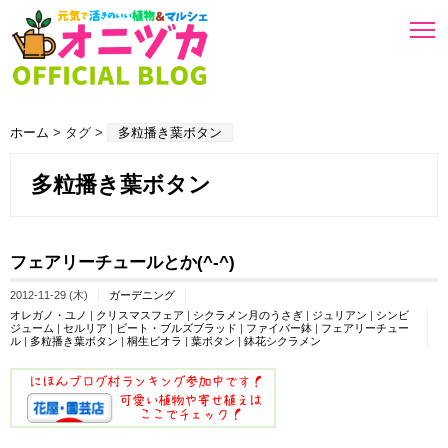
ホーム
> タグ >
多粒播き葉ボタン
多粒播き葉ボタン
フェアリーチュールとか(^-^)
2012-11-29 (木)
ガーデニング
オレガノ・ユノ
|
クリスマスフェア
|
シクラメン月のうさぎ
|
ジュリアン
|
シンビ
ジューム
|
セルリア
|
ビート・ブルズブラッド
|
ファイバー鉢
|
フェアリーチュー
ル
|
多粒播き葉ボタン
|
桐生ビオラ
|
葉ボタン
|
鉢花シクラメン