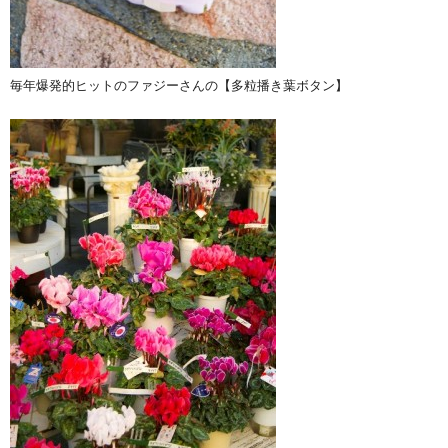
毎年爆発的ヒットのファジーさんの【多粒播き葉ボタン】