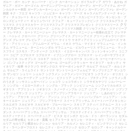
ガルー・ポー
カンナ
カンパーナ・ピンク
カーネーション
ガイラルディア
ガウラ・あかね
ガ
ザニア・ガズー
ガーゴイル
ガーデニングワールドカップ
ガーデン
ガーデンアイテム
ガーデ
ンカルチャー幸田
ガーデンカーネーション
ガーデンシクラメン
ガーデンデンファレ
ガーデン
雑貨
キク・フエゴ
キャツラ・ジュピター
キャツラ・マーズ
キャラメルアンティーク
キャン
ディ・チョコレート
キャンドルケイトウ
キンギョソウ・スカンピードラゴン
キンセンカ・ブ
ロンズビューティー
ギョリュウバイ
クフェア・キューフェリックピンク
クリスタルグラス
ク
クリ
リスマス
クリスマスカラー
クリスマスフェア
クリスマスプレゼント
クリスマスリース
スマスローズ
クリスマスローズ・ニゲル
クリスマス雑貨
クリソセファラム・スマイリープ
ー
クレマチス・カートマニージョー
クレマチス・カートマニージョー枝垂れ仕立て
クレマチ
ス・ペトレイ
クローバー
グリーン
グリーンアイス
グリーンアイズ
グリーンギャラリーガー
デンズ
グレコマ
グレビレア・ジュビリー
ケイトウ
ケネディアイリッシュプリムローズ
ケネ
ディ・アイリッシュ・プリムローズ
ゲウム・イオス
ゲウム・マイタイ
ゲラニューム・インカ
ヌム
ゲラニューム・ターニャレンダル
ゲラニューム・ビルウォーリス
ゲラニューム・マック
スフライ
コスモス・アンティーク
コスモス・イエローキャンパス
コットンキャンディ
コニフ
ァー
コピア
コプロスマ
コプロスマ・イブニンググロー
コプロスマ・レインボーサプライズ
コルジリネ
コレオプシス
コロキア
コロニラ・バリエガータ
コンロンカ
コーヒーオベーショ
ン
ゴンフォスティグマ
ゴールデンガール
ゴールデンクラッカー
サイネリア・セネッティ
サ
イネリア・桂華
サクラソウ
サザンクロス
サマーポインセチア
サルビア
サルビア・ホルミナ
ム
サルビア・ライムライト
サントリナ
サントリーユーフォルビア
サンブリテニア
サンユウ
カ
ザンセツ
シェリー
シェルフ
シクラメン
シクラメンリーフビオラ
シクラメン・オリガミ
シ
クラメン・セレナーディア
シクラメン・ビクトリア
シクラメン・プチティアラ
シクラメン月
のうさぎ
シッサスシュガーバイン
ショコラ
ショコラポット
シラサギカヤツリ
シルバーレー
ス
シングル・イエロースポット
シングル・ブラック
シンビジューム
シンフォリカルポス
ジ
ギタリス・アプリコット
ジギタリス・スノーティンプル
ジニア
ジニア・プチランド
ジプソフ
ィラ
ジュズサンゴ
ジュリアン
ジュリアンプリンアラモード
ジュリアン・しあわせリング
ジ
ュリアン・アカツキ
ジュリアン・アンジュ
ジュリアン・シャンパンブルー
ジュリアン・シル
キーイエロー
ジュリアン・プリンアラモード
スイートアリッサム
スイートハーブメキシカン
スカエボラ
スカビオサ
スカビオサ・ブルーバルーン
スキミア
スティパ
ステルニー
ストック
ストレプトカーパス・クリスタルアイス
ストロビランサス
スプラッシュ・メドゥ
スプリング
ダンス
スーパーアリッサム
スーパーアリッサム・フロスティナイト
スーパーアリッサム・フ
ロスティーナイト
スーパーチュニア・ビスタ
セイシボク
セシル・ドゥ・ボーランジェ
セダム
セダムの寄せ植え
セネシオ・貴鳳
セミアトラータ
セリンセ・マヨール
セリ・フラミンゴ
セ
ルリア
セルリアと横浜セレクション
セルリア・カルメン
セレニティ・ピンクマジック
セレニ
ティ・ラベンダーフロスト
セレニティ・ローズマジック
セロシア
セロシア・キャンドルケー