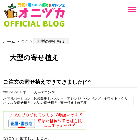
ホーム
> タグ >
大型の寄せ植え
大型の寄せ植え
ご注文の寄せ植えできてきました(^^ゞ
2012-12-13 (木)
ガーデニング
お正月バージョン
|
お歳暮用
|
バスケットアレンジ
|
ハンギング
|
ホワイト・クリ
スマスな寄せ植え
|
大型の寄せ植え
|
寄せ植え
|
自宅用
なにかと気忙しい１２月。