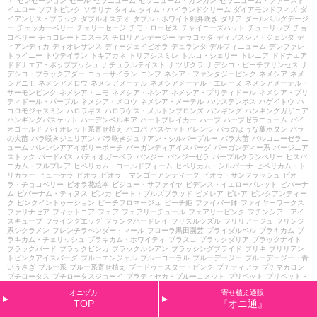
キ
センセーション
セール
ゼラニューム
ゼラニューム・カンカン
ゼラニューム・ファースト
イエロー
ソフトピンク
ソラリナ
タイム
タイム・ハイランドクリーム
ダイアモンドフィズ
ダ
イアンサス・ブラック
ダブルオステオ
ダブル・ホワイト剣弁咲き
ダリア
ダールベルグデージ
ー
チェッカーベリー
チェリーセージ
チモ・ローゼス
チャイニーズハット
チューリップ
チョ
コベリー
チョコレートコスモス
チロリアンデージー
テラコッタ
ディアスシア・ジェンタ
デ
ィアンディカ
ディオレサンス
ディージェイビオラ
デュランタ
デルフィニューム
デンファレ
トゥイニー
トウテイラン
トキアカネ
トリアシスミレ
トルコ・シェリー
トレニア
ドドナエア
ドドナエア・ポップブッシュ
ナチュラルテイスト
ナツザクラ
ナデシコ・ピーチプリンセス
ナ
デシコ・ブラックアダー
ニューサイラン
ニンフ
ネシア・ファンタジーピンク
ネメシア
ネメ
シアニモ
ネメシアメロウ
ネメシアメーテル
ネメシアメーテル・エレーヌ
ネメシアメーテル・
サーモンピンク
ネメシア・ニモ
ネメシア・ネシア
ネメシア・プリティドール
ネメシア・プリ
ティドール・パープル
ネメシア・メロウ
ネメシア・メーテル
ハウステンボス
ハゲイトウ
ハ
ゴロモジャスミン
ハロラギス
ハロラゲス・メルトンブロンズ
ハンギング
ハンギングガザニア
ハンギングバスケット
ハーデンベルギア
ハートブレイカー
ハーブ
ハーブゼラニューム
バイ
オゴールド
バイオレット系寄せ植え
バコパ
バスケットアレンジ
バラのような葉ボタン
バラ
の大苗
バラ咲きジュリアン
バラ咲きジュリアン・シルバーブルー
バラ大苗
バルコニーゼラニ
ューム
バレンシアアイボリーポーチ
バーガンディアイスバーグ
バーガンディー系
バージニア
ストック
バードバス
パティオガーベラ
パンジー
パンジーゼラ
パープルクランベリー
ヒスパ
ニカム・プルプレア
ヒペリカム・ゴールドフォーム
ヒペリカム・シルバーナ
ヒペリカム・ト
リカラー
ヒューケラ
ビオラ
ビオラ マンゴーアンティーク
ビオラ・サンフラッシュ
ビオ
ラ・チョコベリー
ビオラ花絵本
ビジュー・サファイヤ
ビデンス・イエローパレット
ビバーナ
ム
ビバーナム・ティヌス
ビンカ
ビート・ブルズブラッド
ピメレア
ピレア
ピンクアンティー
ク
ピンクイントゥーション
ピーチフロマージュ
ピーチ姫
ファイバー鉢
ファイヤーワークス
ファリナセア
フィットニア
フェア
フェアリーチュール
フェアリーピンク
フチンシア・アイ
スキューブ
フライングエッグ
フランクハードレイ
フリズルシズル
フリリアージュ
フリンジ
系シクラメン
フレンチラベンダー・マール
フローラ黒田園芸
ブライダルベル
ブラキカム
ブ
ラキカム・チェリッシュ
ブラキカム・ホワイティ
ブラスコ
ブラックダリア
ブラックナイト
ブラックバード
ブラックビンカ
ブラックルシアン
ブラッシングブライド
ブリキ
ブリリアン
トピンクアイスバーグ
ブルーエンジェル
ブルーコーラル
ブルーデージー
ブルーデージー・青
いうさぎ
ブルー系
ブルー系寄せ植え
ブードゥースター・ピンク
プチティアラ
プチマカロン
プチロータス
プチロータスジョーイ
プラティセカ・ブルーコメット
プリペット
プリペット・
カスタードリップ
プリムラ
プリムラ・さくらさくら
プリムラ・アラカルト
プリムラ・アート
オニヅカ
寄せ植え通販
カラー
プリムラ・オーリキュラ
プリムラ・カルテット
プリムラ・ショコラ
プリムラ・ジュリ
TOP
『オニ通』
アン
プリムラ・ブルースプラッシュ
プリンセスアイコ
プルマージュ・ウェーブピンク
プルモ
ナリア
プルンパーゴ
プレクトランサス
プレミアム
プレミアムシクラメン
プレミアム・ジュ