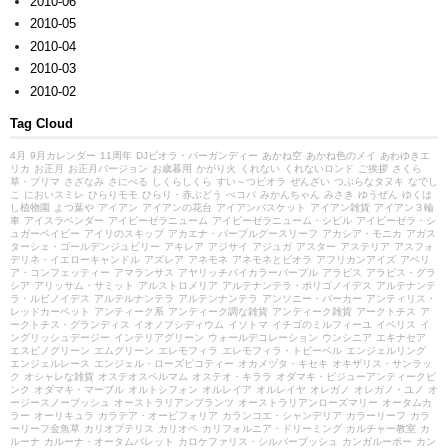
2010-06
2010-05
2010-04
2010-03
2010-02
Tag Cloud
4月
9月カレンダー
11周年
DJビオラ・バーガンディー
あかね空
あかね色のメイ
あわゆきエ
リカ
お正月
お正月バージョン
お歳暮用
かがり火
くれない
くれないロンド
ご挨拶
さくら
草・プリマ
さざなみ
さにべる
しくらしくら
すい～つビオラ
ぜんざい
つぶらなタヌキ
なでし
こ
においスミレ
ひらりモモ
ひらり・赤ぶどう
べコパ
みかんちゃん
みさき
ゆうぜん
ゆくは
し植物園
よつ葉や
アイアン
アイアンの花台
アイアンバスケット
アイアン雑貨
アイアン３輪
車
アイスラベンダー
アイビーゼラニューム
アイビーゼラニューム・シビル
アイビーゼラ・シ
ュガーベイビー
アイリのスキップ
アカエナ・パープルグースリーフ
アカシア・モニカ
アガス
ターシェ・ゴールデンジュビリー
アキレア
アジサイ
アジュガ
アスター
アステリア
アスフォ
デリネ・イエローキャンドル
アズレア
アネモネ
アネモネとビオラ
アフリカンアイズ
アベリ
ア・コンフェッティー
アマランサス
アヤリッチバイカラーパープル
アラビス
アラビス・グラ
シア
アリッサム・サミット
アルストロメリア
アルテナンテラ・ポリゴノイデス
アルテナンテ
ラ・ルビノイデス
アルテルナンテラ
アルテンナンテラ
アンソニー・パーカー
アンティリス・
レッドカーペット
アンティーク系
アンティーク調な雑貨
アンティーク雑貨
アークトチス
ア
ークトチス・グランディス
イオノプシディウム
イソトマ
イチゴのミルフィーユ
イベリス
イ
ングリッシュデージー
インテリアグリーン
ウォールデコレーション
ウンシニア
エキナセア
エスピノグリーン
エムグリーン
エレモフィラ
エレモフィラ・トビーベル
エンジェルリング
エンジェルレース
エンジェル・ローズピコティー
オカメヅタ・キセキ
オキザリス・サンラッ
ク
オシャレな雑貨
オステオスペルマム
オステオ・キララ
オダマキ・ビジューアンティークピ
ンク
オダマキ・マーブル
オルトシフォン
オルレイア
オルレイヤ
オレガノ
オレガノ・ユノ
オ
ージースノーブッシュ
オーストラリアンプランツ
オーストラリアンローズマリー
オータムカ
ラー
オーリキュラ
カラテア・オービフォリア
カランコエ・シャンデリア
カラーリーフ
カラ
ーリーフ金魚草
カリオプテリス
カリオペ
カリフォルニア・ドリーミング
カルチャー教室
カ
ルーナ
カルーナ・オータムパレット
カロケファリス・シルバーブッシュ
カンガルーポー
カン