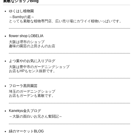
素敵なショップBlog
ゆくはし植物園
～Bambyの庭～
とっても素敵な植物専門店、広い売り場にカワイイ植物いっぱいです。
flower shop LOBELIA
大阪は堺市のショップ
趣味の園芸の上田さんのお店
よつ葉やのお気に入りブログ
大阪は豊中市のガーデニングショップ
お店もHPもセンス抜群です。
フローラ黒田園芸
埼玉のガーデニングショップ
お店もガーデンも素敵です。
Kanekyu金久ブログ
～大阪の面白いお兄さん奮闘記～
緑のマーケットBLOG