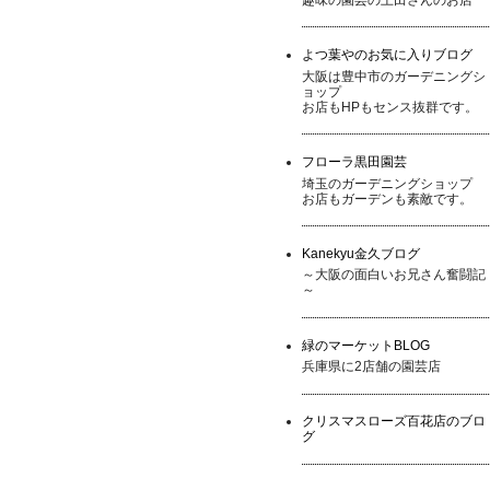
よつ葉やのお気に入りブログ
大阪は豊中市のガーデニングシ
ョップ
お店もHPもセンス抜群です。
フローラ黒田園芸
埼玉のガーデニングショップ
お店もガーデンも素敵です。
Kanekyu金久ブログ
～大阪の面白いお兄さん奮闘記
～
緑のマーケットBLOG
兵庫県に2店舗の園芸店
クリスマスローズ百花店のブロ
グ