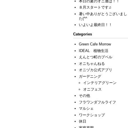
本日の夏のオニ通は！！
８月スタートです♫
暑い中ありがとうございまし
た(^^ゞ
いよいよ最終日！！
Categories
Green Cafe Morrow
IDEAL 植物生活
えんとつ町のプペル
オニちゃんねる
オニヅカ公式アプリ
ガーデニング
インテリアグリーン
オニフェス
その他
フラワンダフルライフ
マルシェ
ワークショップ
休日
家庭菜園