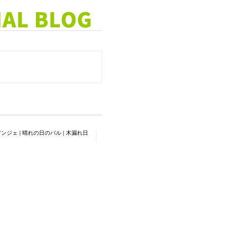
アンジェ
|
晴れの日のパル
|
木漏れ日