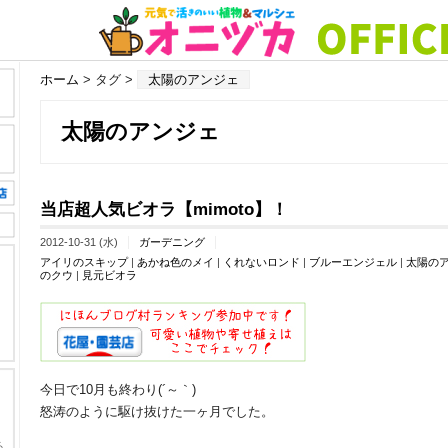
ホーム
> タグ >
太陽のアンジェ
太陽のアンジェ
当店超人気ビオラ【mimoto】！
2012-10-31 (水)
ガーデニング
アイリのスキップ
|
あかね色のメイ
|
くれないロンド
|
ブルーエンジェル
|
太陽の
のクウ
|
見元ビオラ
今日で10月も終わり(´～｀)
怒涛のように駆け抜けた一ヶ月でした。