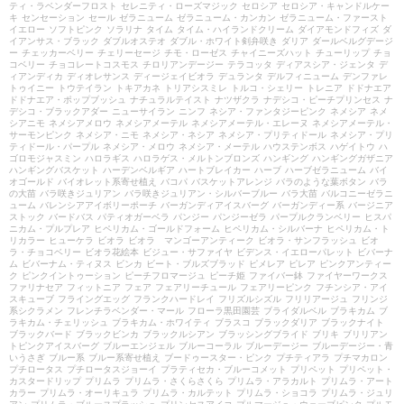
ティ・ラベンダーフロスト
セレニティ・ローズマジック
セロシア
セロシア・キャンドルケー
キ
センセーション
セール
ゼラニューム
ゼラニューム・カンカン
ゼラニューム・ファースト
イエロー
ソフトピンク
ソラリナ
タイム
タイム・ハイランドクリーム
ダイアモンドフィズ
ダ
イアンサス・ブラック
ダブルオステオ
ダブル・ホワイト剣弁咲き
ダリア
ダールベルグデージ
ー
チェッカーベリー
チェリーセージ
チモ・ローゼス
チャイニーズハット
チューリップ
チョ
コベリー
チョコレートコスモス
チロリアンデージー
テラコッタ
ディアスシア・ジェンタ
デ
ィアンディカ
ディオレサンス
ディージェイビオラ
デュランタ
デルフィニューム
デンファレ
トゥイニー
トウテイラン
トキアカネ
トリアシスミレ
トルコ・シェリー
トレニア
ドドナエア
ドドナエア・ポップブッシュ
ナチュラルテイスト
ナツザクラ
ナデシコ・ピーチプリンセス
ナ
デシコ・ブラックアダー
ニューサイラン
ニンフ
ネシア・ファンタジーピンク
ネメシア
ネメ
シアニモ
ネメシアメロウ
ネメシアメーテル
ネメシアメーテル・エレーヌ
ネメシアメーテル・
サーモンピンク
ネメシア・ニモ
ネメシア・ネシア
ネメシア・プリティドール
ネメシア・プリ
ティドール・パープル
ネメシア・メロウ
ネメシア・メーテル
ハウステンボス
ハゲイトウ
ハ
ゴロモジャスミン
ハロラギス
ハロラゲス・メルトンブロンズ
ハンギング
ハンギングガザニア
ハンギングバスケット
ハーデンベルギア
ハートブレイカー
ハーブ
ハーブゼラニューム
バイ
オゴールド
バイオレット系寄せ植え
バコパ
バスケットアレンジ
バラのような葉ボタン
バラ
の大苗
バラ咲きジュリアン
バラ咲きジュリアン・シルバーブルー
バラ大苗
バルコニーゼラニ
ューム
バレンシアアイボリーポーチ
バーガンディアイスバーグ
バーガンディー系
バージニア
ストック
バードバス
パティオガーベラ
パンジー
パンジーゼラ
パープルクランベリー
ヒスパ
ニカム・プルプレア
ヒペリカム・ゴールドフォーム
ヒペリカム・シルバーナ
ヒペリカム・ト
リカラー
ヒューケラ
ビオラ
ビオラ マンゴーアンティーク
ビオラ・サンフラッシュ
ビオ
ラ・チョコベリー
ビオラ花絵本
ビジュー・サファイヤ
ビデンス・イエローパレット
ビバーナ
ム
ビバーナム・ティヌス
ビンカ
ビート・ブルズブラッド
ピメレア
ピレア
ピンクアンティー
ク
ピンクイントゥーション
ピーチフロマージュ
ピーチ姫
ファイバー鉢
ファイヤーワークス
ファリナセア
フィットニア
フェア
フェアリーチュール
フェアリーピンク
フチンシア・アイ
スキューブ
フライングエッグ
フランクハードレイ
フリズルシズル
フリリアージュ
フリンジ
系シクラメン
フレンチラベンダー・マール
フローラ黒田園芸
ブライダルベル
ブラキカム
ブ
ラキカム・チェリッシュ
ブラキカム・ホワイティ
ブラスコ
ブラックダリア
ブラックナイト
ブラックバード
ブラックビンカ
ブラックルシアン
ブラッシングブライド
ブリキ
ブリリアン
トピンクアイスバーグ
ブルーエンジェル
ブルーコーラル
ブルーデージー
ブルーデージー・青
いうさぎ
ブルー系
ブルー系寄せ植え
ブードゥースター・ピンク
プチティアラ
プチマカロン
プチロータス
プチロータスジョーイ
プラティセカ・ブルーコメット
プリペット
プリペット・
カスタードリップ
プリムラ
プリムラ・さくらさくら
プリムラ・アラカルト
プリムラ・アート
カラー
プリムラ・オーリキュラ
プリムラ・カルテット
プリムラ・ショコラ
プリムラ・ジュリ