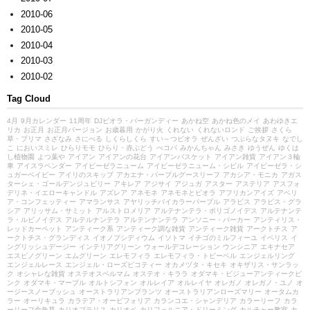
2010-06
2010-05
2010-04
2010-03
2010-02
Tag Cloud
4月
9月カレンダー
11周年
DJビオラ・バーガンディー
あかね空
あかね色のメイ
あわゆきエ
リカ
お正月
お正月バージョン
お歳暮用
かがり火
くれない
くれないロンド
ご挨拶
さくら
草・プリマ
さざなみ
さにべる
しくらしくら
すい～つビオラ
ぜんざい
つぶらなタヌキ
なでし
こ
においスミレ
ひらりモモ
ひらり・赤ぶどう
べコパ
みかんちゃん
みさき
ゆうぜん
ゆくは
し植物園
よつ葉や
アイアン
アイアンの花台
アイアンバスケット
アイアン雑貨
アイアン３輪
車
アイスラベンダー
アイビーゼラニューム
アイビーゼラニューム・シビル
アイビーゼラ・シ
ュガーベイビー
アイリのスキップ
アカエナ・パープルグースリーフ
アカシア・モニカ
アガス
ターシェ・ゴールデンジュビリー
アキレア
アジサイ
アジュガ
アスター
アステリア
アスフォ
デリネ・イエローキャンドル
アズレア
アネモネ
アネモネとビオラ
アフリカンアイズ
アベリ
ア・コンフェッティー
アマランサス
アヤリッチバイカラーパープル
アラビス
アラビス・グラ
シア
アリッサム・サミット
アルストロメリア
アルテナンテラ・ポリゴノイデス
アルテナンテ
ラ・ルビノイデス
アルテルナンテラ
アルテンナンテラ
アンソニー・パーカー
アンティリス・
レッドカーペット
アンティーク系
アンティーク調な雑貨
アンティーク雑貨
アークトチス
ア
ークトチス・グランディス
イオノプシディウム
イソトマ
イチゴのミルフィーユ
イベリス
イ
ングリッシュデージー
インテリアグリーン
ウォールデコレーション
ウンシニア
エキナセア
エスピノグリーン
エムグリーン
エレモフィラ
エレモフィラ・トビーベル
エンジェルリング
エンジェルレース
エンジェル・ローズピコティー
オカメヅタ・キセキ
オキザリス・サンラッ
ク
オシャレな雑貨
オステオスペルマム
オステオ・キララ
オダマキ・ビジューアンティークピ
ンク
オダマキ・マーブル
オルトシフォン
オルレイア
オルレイヤ
オレガノ
オレガノ・ユノ
オ
ージースノーブッシュ
オーストラリアンプランツ
オーストラリアンローズマリー
オータムカ
ラー
オーリキュラ
カラテア・オービフォリア
カランコエ・シャンデリア
カラーリーフ
カラ
ーリーフ金魚草
カリオプテリス
カリオペ
カリフォルニア・ドリーミング
カルチャー教室
カ