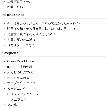
店長プロフィール
お問い合わせ
Recent Entries
今日はちょっと涼しく！？なってよかった～～(^o^)
明日は令和８年８月８日。鉢、鉢、鉢の日～～！！
お盆前！夏の草花売りつくしSALE♫
本日の夏のオニ通は！！
８月スタートです♫
Categories
Green Cafe Morrow
IDEAL 植物生活
えんとつ町のプペル
オニちゃんねる
オニヅカ公式アプリ
ガーデニング
インテリアグリーン
オニフェス
その他