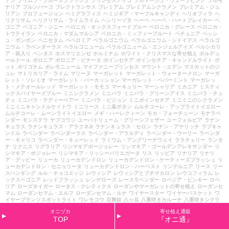
アン
プリムラ・ブルースプラッシュ
プリンセスアイコ
プルマージュ・ウェーブピンク
プルモ
ナリア
プルンパーゴ
プレクトランサス
プレミアム
プレミアムシクラメン
プレミアム・ジュ
リアン
プロフュージョン
ヘミグラフィス
ヘミジギア・マーブルキャンディ
ヘリオフィラ
ヘ
リクリサム
ヘリクリサム・ライムライム
ヘンリーヅタ
ヘーベ
ヘーベ・ハートブレイカー
ベ
ゴニア
ベゴニア・ジニー
ベロニカ・オックスフォードブルー
ベロニカ・グレース
ベロニカ・
トウテイラン
ベロニカ・マダムマルシア
ベロニカ・ミッフィープルート
ペチュニア
ペッシ
ュ・ボンボン
ペニセタム
ペペロミア
ペラルゴニウム
ペラルゴニウム・シドイデス
ペラルゴ
ニウム・ラベンダーラス
ペラルゴニューム
ペラルゴニューム・エンジェルアイズ
ペルシカリ
ア・斑入り
ペンタス
ホスマリエンゼ
ホルミナム
ホワイト・クリスマスな寄せ植え
ボルデュ
ールドール
ボロニア
ボロニア・ピナータ
ポインセチア
ポインセチア・キャンドルライト
ポ
ット
ポリゴナム
ポレモニューム
マイファニープリンセス
マウント・エデン
マスカットのジ
ュレ
マトリカリア・ライム
マリーヌ
マーガレット
マーガレット・ウォーターメロン
マーガ
レット・ソレミオ
マーガレット・パーカッション
マーガレット・ペパーミント
マーガレッ
ト・メテオールレッド
マーガレット・モモコ
マーキュリー
マーシャリア
ミカニア
ミスティ
ックスパイヤーズブルー
ミニシクラメン
ミニバラ
ミニバラ・グリーンアイス
ミニバラ・チュ
チュ
ミニバラ・テディーベアー
ミニバラ・ピジョン
ミニポインセチア
ミニミニのシクラメン
ミニミニキャンドルケイトウ
ミニリース
ミニ葉ボタン
ムルチコーレ・アップライトイエロー
ムルチコーレ・ムーンライトイエロー
メギ・ハーレクィーン
モカ・フォーチューン
モナラベ
ンダー
モンステラ
ヤブコウジ
ユーパトリューム・グリーンフェザー
ユーフォルビア
ラナン
キュラス
ラナンキュラス・アラクネJr
ラナンキュラス・セロン
ラナン・アヤリッチ
ラブキャ
ンドル
ラベンダー
ラベンダーラス
ラベンダー・アラルディ
ラベンダー・ウーリー
ラベンダ
ー・キャリコ
ラベンダー・キューレッド
ラミウム・アングリーナウェイ
ララチェリー
ランタ
ナ
リクニス
リグラリア
リシマキアボージョレー
リシマキア・ゴールデンアレキサンダー
リ
シマキア・ボジョレー
リシマキア・リッシーバリエガータ
リス
リッピア
リナリア
リナリ
ア・グッピー
リューカ
リューカデンドロン
リューカデンドロン・ケーティーズブラッシュ
リ
ューカデンドロン・セニョリータ
リューカデンドロン・ハーベスト
リンデルニア
リース
リー
スハンギング
ルル・チョコエッジ
レウィシア
レウィシアとプチマカロン
レウコフィラム
レ
ックスベゴニア
レッドフラッシュ
レンゲローズ
レースラベンダー
ロベジア・ピンキー
ロベ
リア
ローズタイガー
ロータス・クレティクス
ローダンやマーガレットの寄せ植え
ローダンセ
マム
ローダンセマム・エルフ
ローダンセマム・ルナ
ワイヤースター
ワイヤーバスケット
ワ
イヤープランツスポットライト
ワレモコウ
京舞妓
八ヶ岳
八重咲きカルーナ
八重咲きシクラ
メン・チモ
冬桜
出張
分枝葉ボタン
初恋草
初詣
北関東
千日小坊
千日紅
千日紅ちなつ
千日
オニヅカ
寄せ植え通販
紅・ろりぽっぷ
原種リビダス
和風
喜・喜・うさぎ
営業再開
四つ葉のクローバー
四季なりイ
TOP
『オニ通』
チゴ・トスカーナ
園芸教室
売り場
変わり色のプリムラ
夏
夏野菜
夕霧草
多粒播き葉ボタン
多肉植物
大型の寄せ植え
大抽選会
太陽のアンジェ
姫小菊・クールホワイト
宿根リナリア
宿