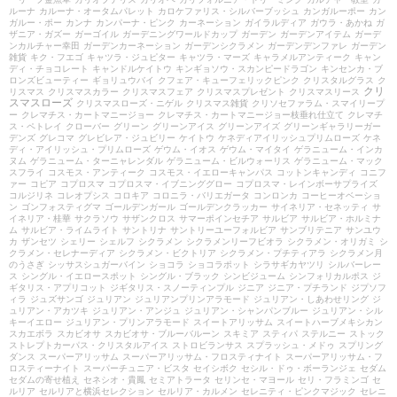
ルーナ
カルーナ・オータムパレット
カロケファリス・シルバーブッシュ
カンガルーポー
カン
ガルー・ポー
カンナ
カンパーナ・ピンク
カーネーション
ガイラルディア
ガウラ・あかね
ガ
ザニア・ガズー
ガーゴイル
ガーデニングワールドカップ
ガーデン
ガーデンアイテム
ガーデ
ンカルチャー幸田
ガーデンカーネーション
ガーデンシクラメン
ガーデンデンファレ
ガーデン
雑貨
キク・フエゴ
キャツラ・ジュピター
キャツラ・マーズ
キャラメルアンティーク
キャン
ディ・チョコレート
キャンドルケイトウ
キンギョソウ・スカンピードラゴン
キンセンカ・ブ
ロンズビューティー
ギョリュウバイ
クフェア・キューフェリックピンク
クリスタルグラス
ク
クリ
リスマス
クリスマスカラー
クリスマスフェア
クリスマスプレゼント
クリスマスリース
スマスローズ
クリスマスローズ・ニゲル
クリスマス雑貨
クリソセファラム・スマイリープ
ー
クレマチス・カートマニージョー
クレマチス・カートマニージョー枝垂れ仕立て
クレマチ
ス・ペトレイ
クローバー
グリーン
グリーンアイス
グリーンアイズ
グリーンギャラリーガー
デンズ
グレコマ
グレビレア・ジュビリー
ケイトウ
ケネディアイリッシュプリムローズ
ケネ
ディ・アイリッシュ・プリムローズ
ゲウム・イオス
ゲウム・マイタイ
ゲラニューム・インカ
ヌム
ゲラニューム・ターニャレンダル
ゲラニューム・ビルウォーリス
ゲラニューム・マック
スフライ
コスモス・アンティーク
コスモス・イエローキャンパス
コットンキャンディ
コニフ
ァー
コピア
コプロスマ
コプロスマ・イブニンググロー
コプロスマ・レインボーサプライズ
コルジリネ
コレオプシス
コロキア
コロニラ・バリエガータ
コンロンカ
コーヒーオベーショ
ン
ゴンフォスティグマ
ゴールデンガール
ゴールデンクラッカー
サイネリア・セネッティ
サ
イネリア・桂華
サクラソウ
サザンクロス
サマーポインセチア
サルビア
サルビア・ホルミナ
ム
サルビア・ライムライト
サントリナ
サントリーユーフォルビア
サンブリテニア
サンユウ
カ
ザンセツ
シェリー
シェルフ
シクラメン
シクラメンリーフビオラ
シクラメン・オリガミ
シ
クラメン・セレナーディア
シクラメン・ビクトリア
シクラメン・プチティアラ
シクラメン月
のうさぎ
シッサスシュガーバイン
ショコラ
ショコラポット
シラサギカヤツリ
シルバーレー
ス
シングル・イエロースポット
シングル・ブラック
シンビジューム
シンフォリカルポス
ジ
ギタリス・アプリコット
ジギタリス・スノーティンプル
ジニア
ジニア・プチランド
ジプソフ
ィラ
ジュズサンゴ
ジュリアン
ジュリアンプリンアラモード
ジュリアン・しあわせリング
ジ
ュリアン・アカツキ
ジュリアン・アンジュ
ジュリアン・シャンパンブルー
ジュリアン・シル
キーイエロー
ジュリアン・プリンアラモード
スイートアリッサム
スイートハーブメキシカン
スカエボラ
スカビオサ
スカビオサ・ブルーバルーン
スキミア
スティパ
ステルニー
ストック
ストレプトカーパス・クリスタルアイス
ストロビランサス
スプラッシュ・メドゥ
スプリング
ダンス
スーパーアリッサム
スーパーアリッサム・フロスティナイト
スーパーアリッサム・フ
ロスティーナイト
スーパーチュニア・ビスタ
セイシボク
セシル・ドゥ・ボーランジェ
セダム
セダムの寄せ植え
セネシオ・貴鳳
セミアトラータ
セリンセ・マヨール
セリ・フラミンゴ
セ
ルリア
セルリアと横浜セレクション
セルリア・カルメン
セレニティ・ピンクマジック
セレニ