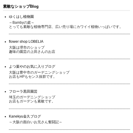
素敵なショップBlog
ゆくはし植物園
～Bambyの庭～
とっても素敵な植物専門店、広い売り場にカワイイ植物いっぱいです。
flower shop LOBELIA
大阪は堺市のショップ
趣味の園芸の上田さんのお店
よつ葉やのお気に入りブログ
大阪は豊中市のガーデニングショップ
お店もHPもセンス抜群です。
フローラ黒田園芸
埼玉のガーデニングショップ
お店もガーデンも素敵です。
Kanekyu金久ブログ
～大阪の面白いお兄さん奮闘記～