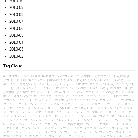
2010-10
2010-09
2010-08
2010-07
2010-06
2010-05
2010-04
2010-03
2010-02
Tag Cloud
4月
9月カレンダー
11周年
DJビオラ・バーガンディー
あかね空
あかね色のメイ
あわゆきエ
リカ
お正月
お正月バージョン
お歳暮用
かがり火
くれない
くれないロンド
ご挨拶
さくら
草・プリマ
さざなみ
さにべる
しくらしくら
すい～つビオラ
ぜんざい
つぶらなタヌキ
なでし
こ
においスミレ
ひらりモモ
ひらり・赤ぶどう
べコパ
みかんちゃん
みさき
ゆうぜん
ゆくは
し植物園
よつ葉や
アイアン
アイアンの花台
アイアンバスケット
アイアン雑貨
アイアン３輪
車
アイスラベンダー
アイビーゼラニューム
アイビーゼラニューム・シビル
アイビーゼラ・シ
ュガーベイビー
アイリのスキップ
アカエナ・パープルグースリーフ
アカシア・モニカ
アガス
ターシェ・ゴールデンジュビリー
アキレア
アジサイ
アジュガ
アスター
アステリア
アスフォ
デリネ・イエローキャンドル
アズレア
アネモネ
アネモネとビオラ
アフリカンアイズ
アベリ
ア・コンフェッティー
アマランサス
アヤリッチバイカラーパープル
アラビス
アラビス・グラ
シア
アリッサム・サミット
アルストロメリア
アルテナンテラ・ポリゴノイデス
アルテナンテ
ラ・ルビノイデス
アルテルナンテラ
アルテンナンテラ
アンソニー・パーカー
アンティリス・
レッドカーペット
アンティーク系
アンティーク調な雑貨
アンティーク雑貨
アークトチス
ア
ークトチス・グランディス
イオノプシディウム
イソトマ
イチゴのミルフィーユ
イベリス
イ
ングリッシュデージー
インテリアグリーン
ウォールデコレーション
ウンシニア
エキナセア
エスピノグリーン
エムグリーン
エレモフィラ
エレモフィラ・トビーベル
エンジェルリング