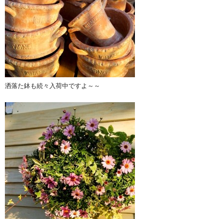
洒落た鉢も続々入荷中ですよ～～