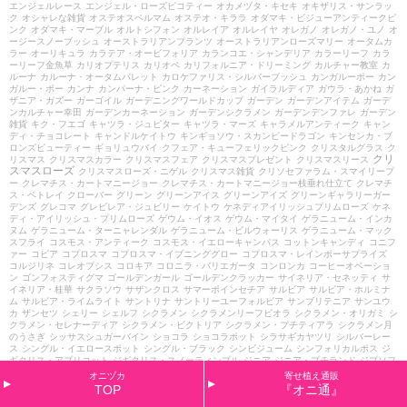
エンジェルレース
エンジェル・ローズピコティー
オカメヅタ・キセキ
オキザリス・サンラッ
ク
オシャレな雑貨
オステオスペルマム
オステオ・キララ
オダマキ・ビジューアンティークピ
ンク
オダマキ・マーブル
オルトシフォン
オルレイア
オルレイヤ
オレガノ
オレガノ・ユノ
オ
ージースノーブッシュ
オーストラリアンプランツ
オーストラリアンローズマリー
オータムカ
ラー
オーリキュラ
カラテア・オービフォリア
カランコエ・シャンデリア
カラーリーフ
カラ
ーリーフ金魚草
カリオプテリス
カリオペ
カリフォルニア・ドリーミング
カルチャー教室
カ
ルーナ
カルーナ・オータムパレット
カロケファリス・シルバーブッシュ
カンガルーポー
カン
ガルー・ポー
カンナ
カンパーナ・ピンク
カーネーション
ガイラルディア
ガウラ・あかね
ガ
ザニア・ガズー
ガーゴイル
ガーデニングワールドカップ
ガーデン
ガーデンアイテム
ガーデ
ンカルチャー幸田
ガーデンカーネーション
ガーデンシクラメン
ガーデンデンファレ
ガーデン
雑貨
キク・フエゴ
キャツラ・ジュピター
キャツラ・マーズ
キャラメルアンティーク
キャン
ディ・チョコレート
キャンドルケイトウ
キンギョソウ・スカンピードラゴン
キンセンカ・ブ
ロンズビューティー
ギョリュウバイ
クフェア・キューフェリックピンク
クリスタルグラス
ク
クリ
リスマス
クリスマスカラー
クリスマスフェア
クリスマスプレゼント
クリスマスリース
スマスローズ
クリスマスローズ・ニゲル
クリスマス雑貨
クリソセファラム・スマイリープ
ー
クレマチス・カートマニージョー
クレマチス・カートマニージョー枝垂れ仕立て
クレマチ
ス・ペトレイ
クローバー
グリーン
グリーンアイス
グリーンアイズ
グリーンギャラリーガー
デンズ
グレコマ
グレビレア・ジュビリー
ケイトウ
ケネディアイリッシュプリムローズ
ケネ
ディ・アイリッシュ・プリムローズ
ゲウム・イオス
ゲウム・マイタイ
ゲラニューム・インカ
ヌム
ゲラニューム・ターニャレンダル
ゲラニューム・ビルウォーリス
ゲラニューム・マック
スフライ
コスモス・アンティーク
コスモス・イエローキャンパス
コットンキャンディ
コニフ
ァー
コピア
コプロスマ
コプロスマ・イブニンググロー
コプロスマ・レインボーサプライズ
コルジリネ
コレオプシス
コロキア
コロニラ・バリエガータ
コンロンカ
コーヒーオベーショ
ン
ゴンフォスティグマ
ゴールデンガール
ゴールデンクラッカー
サイネリア・セネッティ
サ
イネリア・桂華
サクラソウ
サザンクロス
サマーポインセチア
サルビア
サルビア・ホルミナ
ム
サルビア・ライムライト
サントリナ
サントリーユーフォルビア
サンブリテニア
サンユウ
カ
ザンセツ
シェリー
シェルフ
シクラメン
シクラメンリーフビオラ
シクラメン・オリガミ
シ
クラメン・セレナーディア
シクラメン・ビクトリア
シクラメン・プチティアラ
シクラメン月
のうさぎ
シッサスシュガーバイン
ショコラ
ショコラポット
シラサギカヤツリ
シルバーレー
ス
シングル・イエロースポット
シングル・ブラック
シンビジューム
シンフォリカルポス
ジ
ギタリス・アプリコット
ジギタリス・スノーティンプル
ジニア
ジニア・プチランド
ジプソフ
ィラ
ジュズサンゴ
ジュリアン
ジュリアンプリンアラモード
ジュリアン・しあわせリング
ジ
オニヅカ
寄せ植え通販
ュリアン・アカツキ
ジュリアン・アンジュ
ジュリアン・シャンパンブルー
ジュリアン・シル
TOP
『オニ通』
キーイエロー
ジュリアン・プリンアラモード
スイートアリッサム
スイートハーブメキシカン