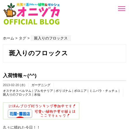
ホーム
> タグ >
斑入りのフロックス
斑入りのフロックス
入荷情報～(^^)
2013-02-20 (水)
ガーデニング
オステオスペルマム
|
プルモナリア
|
ポリゴナム
|
ボロニア
|
ミニバラ・チュチュ
|
斑入りのフロックス
|
水仙
久々に晴れた今日！！