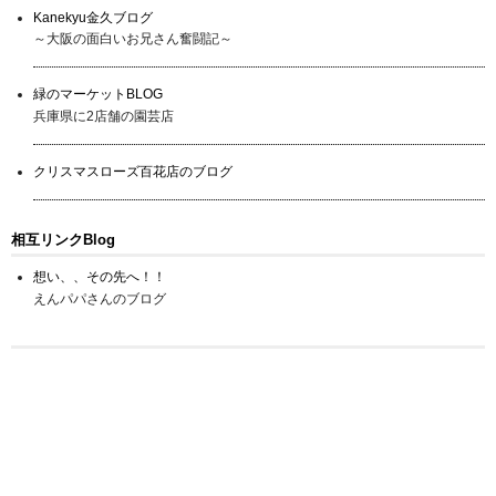
Kanekyu金久ブログ
～大阪の面白いお兄さん奮闘記～
緑のマーケットBLOG
兵庫県に2店舗の園芸店
クリスマスローズ百花店のブログ
相互リンクBlog
想い、、その先へ！！
えんパパさんのブログ