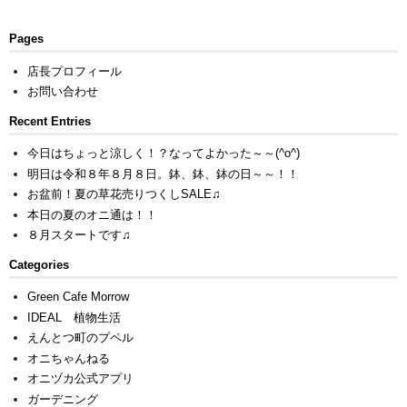
Pages
店長プロフィール
お問い合わせ
Recent Entries
今日はちょっと涼しく！？なってよかった～～(^o^)
明日は令和８年８月８日。鉢、鉢、鉢の日～～！！
お盆前！夏の草花売りつくしSALE♫
本日の夏のオニ通は！！
８月スタートです♫
Categories
Green Cafe Morrow
IDEAL 植物生活
えんとつ町のプペル
オニちゃんねる
オニヅカ公式アプリ
ガーデニング