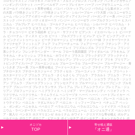
ゴロモジャスミン
ハロラギス
ハロラゲス・メルトンブロンズ
ハンギング
ハンギングガザニア
ハンギングバスケット
ハーデンベルギア
ハートブレイカー
ハーブ
ハーブゼラニューム
バイ
オゴールド
バイオレット系寄せ植え
バコパ
バスケットアレンジ
バラのような葉ボタン
バラ
の大苗
バラ咲きジュリアン
バラ咲きジュリアン・シルバーブルー
バラ大苗
バルコニーゼラニ
ューム
バレンシアアイボリーポーチ
バーガンディアイスバーグ
バーガンディー系
バージニア
ストック
バードバス
パティオガーベラ
パンジー
パンジーゼラ
パープルクランベリー
ヒスパ
ニカム・プルプレア
ヒペリカム・ゴールドフォーム
ヒペリカム・シルバーナ
ヒペリカム・ト
リカラー
ヒューケラ
ビオラ
ビオラ マンゴーアンティーク
ビオラ・サンフラッシュ
ビオ
ラ・チョコベリー
ビオラ花絵本
ビジュー・サファイヤ
ビデンス・イエローパレット
ビバーナ
ム
ビバーナム・ティヌス
ビンカ
ビート・ブルズブラッド
ピメレア
ピレア
ピンクアンティー
ク
ピンクイントゥーション
ピーチフロマージュ
ピーチ姫
ファイバー鉢
ファイヤーワークス
ファリナセア
フィットニア
フェア
フェアリーチュール
フェアリーピンク
フチンシア・アイ
スキューブ
フライングエッグ
フランクハードレイ
フリズルシズル
フリリアージュ
フリンジ
系シクラメン
フレンチラベンダー・マール
フローラ黒田園芸
ブライダルベル
ブラキカム
ブ
ラキカム・チェリッシュ
ブラキカム・ホワイティ
ブラスコ
ブラックダリア
ブラックナイト
ブラックバード
ブラックビンカ
ブラックルシアン
ブラッシングブライド
ブリキ
ブリリアン
トピンクアイスバーグ
ブルーエンジェル
ブルーコーラル
ブルーデージー
ブルーデージー・青
いうさぎ
ブルー系
ブルー系寄せ植え
ブードゥースター・ピンク
プチティアラ
プチマカロン
プチロータス
プチロータスジョーイ
プラティセカ・ブルーコメット
プリペット
プリペット・
カスタードリップ
プリムラ
プリムラ・さくらさくら
プリムラ・アラカルト
プリムラ・アート
カラー
プリムラ・オーリキュラ
プリムラ・カルテット
プリムラ・ショコラ
プリムラ・ジュリ
アン
プリムラ・ブルースプラッシュ
プリンセスアイコ
プルマージュ・ウェーブピンク
プルモ
ナリア
プルンパーゴ
プレクトランサス
プレミアム
プレミアムシクラメン
プレミアム・ジュ
リアン
プロフュージョン
ヘミグラフィス
ヘミジギア・マーブルキャンディ
ヘリオフィラ
ヘ
リクリサム
ヘリクリサム・ライムライム
ヘンリーヅタ
ヘーベ
ヘーベ・ハートブレイカー
ベ
ゴニア
ベゴニア・ジニー
ベロニカ・オックスフォードブルー
ベロニカ・グレース
ベロニカ・
トウテイラン
ベロニカ・マダムマルシア
ベロニカ・ミッフィープルート
ペチュニア
ペッシ
ュ・ボンボン
ペニセタム
ペペロミア
ペラルゴニウム
ペラルゴニウム・シドイデス
ペラルゴ
ニウム・ラベンダーラス
ペラルゴニューム
ペラルゴニューム・エンジェルアイズ
ペルシカリ
ア・斑入り
ペンタス
ホスマリエンゼ
ホルミナム
ホワイト・クリスマスな寄せ植え
ボルデュ
ールドール
ボロニア
ボロニア・ピナータ
ポインセチア
ポインセチア・キャンドルライト
ポ
ット
ポリゴナム
ポレモニューム
マイファニープリンセス
マウント・エデン
マスカットのジ
オニヅカ
寄せ植え通販
ュレ
マトリカリア・ライム
マリーヌ
マーガレット
マーガレット・ウォーターメロン
マーガ
TOP
『オニ通』
レット・ソレミオ
マーガレット・パーカッション
マーガレット・ペパーミント
マーガレッ
ト・メテオールレッド
マーガレット・モモコ
マーキュリー
マーシャリア
ミカニア
ミスティ