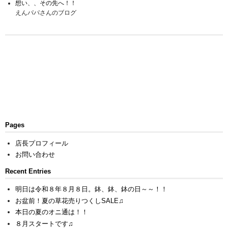
想い、、その先へ！！
えんパパさんのブログ
Pages
店長プロフィール
お問い合わせ
Recent Entries
明日は令和８年８月８日。鉢、鉢、鉢の日～～！！
お盆前！夏の草花売りつくしSALE♫
本日の夏のオニ通は！！
８月スタートです♫