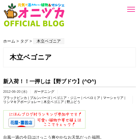
ホーム
> タグ >
木立ベゴニア
木立ベゴニア
新入荷！！一押しは【野ブドウ】(^O^)
2012-06-20 (水)
ガーデニング
ブラックビンカ
|
プルンパーゴ
|
ベゴニア・ジニー
|
ペペロミア
|
マーシャリア
|
リシマキアボージョレー
|
木立ベゴニア
|
野ぶどう
台風一過の今日はけっこう爽やかなお天気だった福岡。