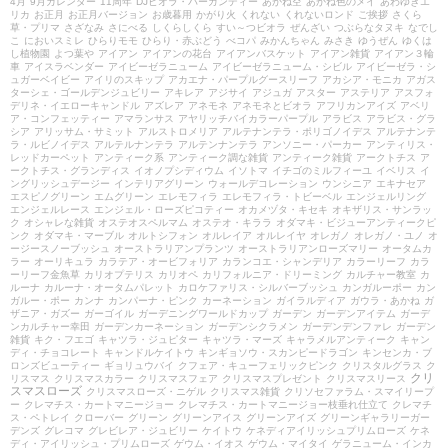
4月
9月カレンダー
11周年
DJビオラ・バーガンディー
あかね空
あかね色のメイ
あわゆきエ
リカ
お正月
お正月バージョン
お歳暮用
かがり火
くれない
くれないロンド
ご挨拶
さくら
草・プリマ
さざなみ
さにべる
しくらしくら
すい～つビオラ
ぜんざい
つぶらなタヌキ
なでし
こ
においスミレ
ひらりモモ
ひらり・赤ぶどう
べコパ
みかんちゃん
みさき
ゆうぜん
ゆくは
し植物園
よつ葉や
アイアン
アイアンの花台
アイアンバスケット
アイアン雑貨
アイアン３輪
車
アイスラベンダー
アイビーゼラニューム
アイビーゼラニューム・シビル
アイビーゼラ・シ
ュガーベイビー
アイリのスキップ
アカエナ・パープルグースリーフ
アカシア・モニカ
アガス
ターシェ・ゴールデンジュビリー
アキレア
アジサイ
アジュガ
アスター
アステリア
アスフォ
デリネ・イエローキャンドル
アズレア
アネモネ
アネモネとビオラ
アフリカンアイズ
アベリ
ア・コンフェッティー
アマランサス
アヤリッチバイカラーパープル
アラビス
アラビス・グラ
シア
アリッサム・サミット
アルストロメリア
アルテナンテラ・ポリゴノイデス
アルテナンテ
ラ・ルビノイデス
アルテルナンテラ
アルテンナンテラ
アンソニー・パーカー
アンティリス・
レッドカーペット
アンティーク系
アンティーク調な雑貨
アンティーク雑貨
アークトチス
ア
ークトチス・グランディス
イオノプシディウム
イソトマ
イチゴのミルフィーユ
イベリス
イ
ングリッシュデージー
インテリアグリーン
ウォールデコレーション
ウンシニア
エキナセア
エスピノグリーン
エムグリーン
エレモフィラ
エレモフィラ・トビーベル
エンジェルリング
エンジェルレース
エンジェル・ローズピコティー
オカメヅタ・キセキ
オキザリス・サンラッ
ク
オシャレな雑貨
オステオスペルマム
オステオ・キララ
オダマキ・ビジューアンティークピ
ンク
オダマキ・マーブル
オルトシフォン
オルレイア
オルレイヤ
オレガノ
オレガノ・ユノ
オ
ージースノーブッシュ
オーストラリアンプランツ
オーストラリアンローズマリー
オータムカ
ラー
オーリキュラ
カラテア・オービフォリア
カランコエ・シャンデリア
カラーリーフ
カラ
ーリーフ金魚草
カリオプテリス
カリオペ
カリフォルニア・ドリーミング
カルチャー教室
カ
ルーナ
カルーナ・オータムパレット
カロケファリス・シルバーブッシュ
カンガルーポー
カン
ガルー・ポー
カンナ
カンパーナ・ピンク
カーネーション
ガイラルディア
ガウラ・あかね
ガ
ザニア・ガズー
ガーゴイル
ガーデニングワールドカップ
ガーデン
ガーデンアイテム
ガーデ
ンカルチャー幸田
ガーデンカーネーション
ガーデンシクラメン
ガーデンデンファレ
ガーデン
雑貨
キク・フエゴ
キャツラ・ジュピター
キャツラ・マーズ
キャラメルアンティーク
キャン
ディ・チョコレート
キャンドルケイトウ
キンギョソウ・スカンピードラゴン
キンセンカ・ブ
ロンズビューティー
ギョリュウバイ
クフェア・キューフェリックピンク
クリスタルグラス
ク
クリ
リスマス
クリスマスカラー
クリスマスフェア
クリスマスプレゼント
クリスマスリース
スマスローズ
クリスマスローズ・ニゲル
クリスマス雑貨
クリソセファラム・スマイリープ
ー
クレマチス・カートマニージョー
クレマチス・カートマニージョー枝垂れ仕立て
クレマチ
ス・ペトレイ
クローバー
グリーン
グリーンアイス
グリーンアイズ
グリーンギャラリーガー
デンズ
グレコマ
グレビレア・ジュビリー
ケイトウ
ケネディアイリッシュプリムローズ
ケネ
ディ・アイリッシュ・プリムローズ
ゲウム・イオス
ゲウム・マイタイ
ゲラニューム・インカ