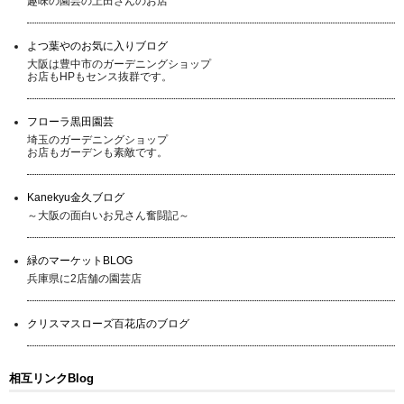
趣味の園芸の上田さんのお店
よつ葉やのお気に入りブログ
大阪は豊中市のガーデニングショップ
お店もHPもセンス抜群です。
フローラ黒田園芸
埼玉のガーデニングショップ
お店もガーデンも素敵です。
Kanekyu金久ブログ
～大阪の面白いお兄さん奮闘記～
緑のマーケットBLOG
兵庫県に2店舗の園芸店
クリスマスローズ百花店のブログ
相互リンクBlog