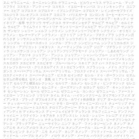
ヌム
ゲラニューム・ターニャレンダル
ゲラニューム・ビルウォーリス
ゲラニューム・マック
スフライ
コスモス・アンティーク
コスモス・イエローキャンパス
コットンキャンディ
コニフ
ァー
コピア
コプロスマ
コプロスマ・イブニンググロー
コプロスマ・レインボーサプライズ
コルジリネ
コレオプシス
コロキア
コロニラ・バリエガータ
コンロンカ
コーヒーオベーショ
ン
ゴンフォスティグマ
ゴールデンガール
ゴールデンクラッカー
サイネリア・セネッティ
サ
イネリア・桂華
サクラソウ
サザンクロス
サマーポインセチア
サルビア
サルビア・ホルミナ
ム
サルビア・ライムライト
サントリナ
サントリーユーフォルビア
サンブリテニア
サンユウ
カ
ザンセツ
シェリー
シェルフ
シクラメン
シクラメンリーフビオラ
シクラメン・オリガミ
シ
クラメン・セレナーディア
シクラメン・ビクトリア
シクラメン・プチティアラ
シクラメン月
のうさぎ
シッサスシュガーバイン
ショコラ
ショコラポット
シラサギカヤツリ
シルバーレー
ス
シングル・イエロースポット
シングル・ブラック
シンビジューム
シンフォリカルポス
ジ
ギタリス・アプリコット
ジギタリス・スノーティンプル
ジニア
ジニア・プチランド
ジプソフ
ィラ
ジュズサンゴ
ジュリアン
ジュリアンプリンアラモード
ジュリアン・しあわせリング
ジ
ュリアン・アカツキ
ジュリアン・アンジュ
ジュリアン・シャンパンブルー
ジュリアン・シル
キーイエロー
ジュリアン・プリンアラモード
スイートアリッサム
スイートハーブメキシカン
スカエボラ
スカビオサ
スカビオサ・ブルーバルーン
スキミア
スティパ
ステルニー
ストック
ストレプトカーパス・クリスタルアイス
ストロビランサス
スプラッシュ・メドゥ
スプリング
ダンス
スーパーアリッサム
スーパーアリッサム・フロスティナイト
スーパーアリッサム・フ
ロスティーナイト
スーパーチュニア・ビスタ
セイシボク
セシル・ドゥ・ボーランジェ
セダム
セダムの寄せ植え
セネシオ・貴鳳
セミアトラータ
セリンセ・マヨール
セリ・フラミンゴ
セ
ルリア
セルリアと横浜セレクション
セルリア・カルメン
セレニティ・ピンクマジック
セレニ
ティ・ラベンダーフロスト
セレニティ・ローズマジック
セロシア
セロシア・キャンドルケー
キ
センセーション
セール
ゼラニューム
ゼラニューム・カンカン
ゼラニューム・ファースト
イエロー
ソフトピンク
ソラリナ
タイム
タイム・ハイランドクリーム
ダイアモンドフィズ
ダ
イアンサス・ブラック
ダブルオステオ
ダブル・ホワイト剣弁咲き
ダリア
ダールベルグデージ
ー
チェッカーベリー
チェリーセージ
チモ・ローゼス
チャイニーズハット
チューリップ
チョ
コベリー
チョコレートコスモス
チロリアンデージー
テラコッタ
ディアスシア・ジェンタ
デ
ィアンディカ
ディオレサンス
ディージェイビオラ
デュランタ
デルフィニューム
デンファレ
トゥイニー
トウテイラン
トキアカネ
トリアシスミレ
トルコ・シェリー
トレニア
ドドナエア
ドドナエア・ポップブッシュ
ナチュラルテイスト
ナツザクラ
ナデシコ・ピーチプリンセス
ナ
デシコ・ブラックアダー
ニューサイラン
ニンフ
ネシア・ファンタジーピンク
ネメシア
ネメ
シアニモ
ネメシアメロウ
ネメシアメーテル
ネメシアメーテル・エレーヌ
ネメシアメーテル・
サーモンピンク
ネメシア・ニモ
ネメシア・ネシア
ネメシア・プリティドール
ネメシア・プリ
ティドール・パープル
ネメシア・メロウ
ネメシア・メーテル
ハウステンボス
ハゲイトウ
ハ