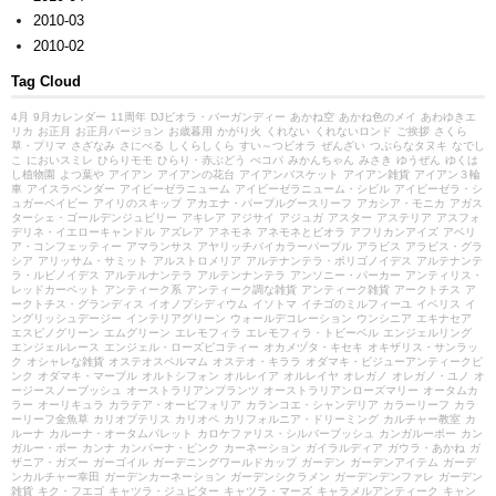
2010-03
2010-02
Tag Cloud
4月
9月カレンダー
11周年
DJビオラ・バーガンディー
あかね空
あかね色のメイ
あわゆきエ
リカ
お正月
お正月バージョン
お歳暮用
かがり火
くれない
くれないロンド
ご挨拶
さくら
草・プリマ
さざなみ
さにべる
しくらしくら
すい～つビオラ
ぜんざい
つぶらなタヌキ
なでし
こ
においスミレ
ひらりモモ
ひらり・赤ぶどう
べコパ
みかんちゃん
みさき
ゆうぜん
ゆくは
し植物園
よつ葉や
アイアン
アイアンの花台
アイアンバスケット
アイアン雑貨
アイアン３輪
車
アイスラベンダー
アイビーゼラニューム
アイビーゼラニューム・シビル
アイビーゼラ・シ
ュガーベイビー
アイリのスキップ
アカエナ・パープルグースリーフ
アカシア・モニカ
アガス
ターシェ・ゴールデンジュビリー
アキレア
アジサイ
アジュガ
アスター
アステリア
アスフォ
デリネ・イエローキャンドル
アズレア
アネモネ
アネモネとビオラ
アフリカンアイズ
アベリ
ア・コンフェッティー
アマランサス
アヤリッチバイカラーパープル
アラビス
アラビス・グラ
シア
アリッサム・サミット
アルストロメリア
アルテナンテラ・ポリゴノイデス
アルテナンテ
ラ・ルビノイデス
アルテルナンテラ
アルテンナンテラ
アンソニー・パーカー
アンティリス・
レッドカーペット
アンティーク系
アンティーク調な雑貨
アンティーク雑貨
アークトチス
ア
ークトチス・グランディス
イオノプシディウム
イソトマ
イチゴのミルフィーユ
イベリス
イ
ングリッシュデージー
インテリアグリーン
ウォールデコレーション
ウンシニア
エキナセア
エスピノグリーン
エムグリーン
エレモフィラ
エレモフィラ・トビーベル
エンジェルリング
エンジェルレース
エンジェル・ローズピコティー
オカメヅタ・キセキ
オキザリス・サンラッ
ク
オシャレな雑貨
オステオスペルマム
オステオ・キララ
オダマキ・ビジューアンティークピ
ンク
オダマキ・マーブル
オルトシフォン
オルレイア
オルレイヤ
オレガノ
オレガノ・ユノ
オ
ージースノーブッシュ
オーストラリアンプランツ
オーストラリアンローズマリー
オータムカ
ラー
オーリキュラ
カラテア・オービフォリア
カランコエ・シャンデリア
カラーリーフ
カラ
ーリーフ金魚草
カリオプテリス
カリオペ
カリフォルニア・ドリーミング
カルチャー教室
カ
ルーナ
カルーナ・オータムパレット
カロケファリス・シルバーブッシュ
カンガルーポー
カン
ガルー・ポー
カンナ
カンパーナ・ピンク
カーネーション
ガイラルディア
ガウラ・あかね
ガ
ザニア・ガズー
ガーゴイル
ガーデニングワールドカップ
ガーデン
ガーデンアイテム
ガーデ
ンカルチャー幸田
ガーデンカーネーション
ガーデンシクラメン
ガーデンデンファレ
ガーデン
雑貨
キク・フエゴ
キャツラ・ジュピター
キャツラ・マーズ
キャラメルアンティーク
キャン