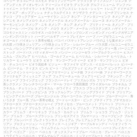
コベリー
チョコレートコスモス
チロリアンデージー
テラコッタ
ディアスシア・ジェンタ
デ
ィアンディカ
ディオレサンス
ディージェイビオラ
デュランタ
デルフィニューム
デンファレ
トゥイニー
トウテイラン
トキアカネ
トリアシスミレ
トルコ・シェリー
トレニア
ドドナエア
ドドナエア・ポップブッシュ
ナチュラルテイスト
ナツザクラ
ナデシコ・ピーチプリンセス
ナ
デシコ・ブラックアダー
ニューサイラン
ニンフ
ネシア・ファンタジーピンク
ネメシア
ネメ
シアニモ
ネメシアメロウ
ネメシアメーテル
ネメシアメーテル・エレーヌ
ネメシアメーテル・
サーモンピンク
ネメシア・ニモ
ネメシア・ネシア
ネメシア・プリティドール
ネメシア・プリ
ティドール・パープル
ネメシア・メロウ
ネメシア・メーテル
ハウステンボス
ハゲイトウ
ハ
ゴロモジャスミン
ハロラギス
ハロラゲス・メルトンブロンズ
ハンギング
ハンギングガザニア
ハンギングバスケット
ハーデンベルギア
ハートブレイカー
ハーブ
ハーブゼラニューム
バイ
オゴールド
バイオレット系寄せ植え
バコパ
バスケットアレンジ
バラのような葉ボタン
バラ
の大苗
バラ咲きジュリアン
バラ咲きジュリアン・シルバーブルー
バラ大苗
バルコニーゼラニ
ューム
バレンシアアイボリーポーチ
バーガンディアイスバーグ
バーガンディー系
バージニア
ストック
バードバス
パティオガーベラ
パンジー
パンジーゼラ
パープルクランベリー
ヒスパ
ニカム・プルプレア
ヒペリカム・ゴールドフォーム
ヒペリカム・シルバーナ
ヒペリカム・ト
リカラー
ヒューケラ
ビオラ
ビオラ マンゴーアンティーク
ビオラ・サンフラッシュ
ビオ
ラ・チョコベリー
ビオラ花絵本
ビジュー・サファイヤ
ビデンス・イエローパレット
ビバーナ
ム
ビバーナム・ティヌス
ビンカ
ビート・ブルズブラッド
ピメレア
ピレア
ピンクアンティー
ク
ピンクイントゥーション
ピーチフロマージュ
ピーチ姫
ファイバー鉢
ファイヤーワークス
ファリナセア
フィットニア
フェア
フェアリーチュール
フェアリーピンク
フチンシア・アイ
スキューブ
フライングエッグ
フランクハードレイ
フリズルシズル
フリリアージュ
フリンジ
系シクラメン
フレンチラベンダー・マール
フローラ黒田園芸
ブライダルベル
ブラキカム
ブ
ラキカム・チェリッシュ
ブラキカム・ホワイティ
ブラスコ
ブラックダリア
ブラックナイト
ブラックバード
ブラックビンカ
ブラックルシアン
ブラッシングブライド
ブリキ
ブリリアン
トピンクアイスバーグ
ブルーエンジェル
ブルーコーラル
ブルーデージー
ブルーデージー・青
いうさぎ
ブルー系
ブルー系寄せ植え
ブードゥースター・ピンク
プチティアラ
プチマカロン
プチロータス
プチロータスジョーイ
プラティセカ・ブルーコメット
プリペット
プリペット・
カスタードリップ
プリムラ
プリムラ・さくらさくら
プリムラ・アラカルト
プリムラ・アート
カラー
プリムラ・オーリキュラ
プリムラ・カルテット
プリムラ・ショコラ
プリムラ・ジュリ
アン
プリムラ・ブルースプラッシュ
プリンセスアイコ
プルマージュ・ウェーブピンク
プルモ
ナリア
プルンパーゴ
プレクトランサス
プレミアム
プレミアムシクラメン
プレミアム・ジュ
リアン
プロフュージョン
ヘミグラフィス
ヘミジギア・マーブルキャンディ
ヘリオフィラ
ヘ
リクリサム
ヘリクリサム・ライムライム
ヘンリーヅタ
ヘーベ
ヘーベ・ハートブレイカー
ベ
ゴニア
ベゴニア・ジニー
ベロニカ・オックスフォードブルー
ベロニカ・グレース
ベロニカ・
トウテイラン
ベロニカ・マダムマルシア
ベロニカ・ミッフィープルート
ペチュニア
ペッシ