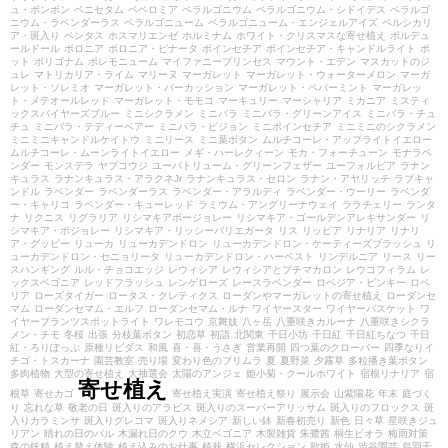
ュ・ボンボン
ペニセタム
ペペロミア
ペラルゴニウム
ペラルゴニウム・シドイデス
ペラルゴ
ニウム・ラベンダーラス
ペラルゴニューム
ペラルゴニューム・エンジェルアイズ
ペルシカリ
ア・斑入り
ペンタス
ホスマリエンゼ
ホルミナム
ホワイト・クリスマスな寄せ植え
ボルデュ
ールドール
ボロニア
ボロニア・ピナータ
ポインセチア
ポインセチア・キャンドルライト
ポ
ット
ポリゴナム
ポレモニューム
マイファニープリンセス
マウント・エデン
マスカットのジ
ュレ
マトリカリア・ライム
マリーヌ
マーガレット
マーガレット・ウォーターメロン
マーガ
レット・ソレミオ
マーガレット・パーカッション
マーガレット・ペパーミント
マーガレッ
ト・メテオールレッド
マーガレット・モモコ
マーキュリー
マーシャリア
ミカニア
ミスティ
ックスパイヤーズブルー
ミニシクラメン
ミニバラ
ミニバラ・グリーンアイス
ミニバラ・チュ
チュ
ミニバラ・テディーベアー
ミニバラ・ピジョン
ミニポインセチア
ミニミニのシクラメン
ミニミニキャンドルケイトウ
ミニリース
ミニ葉ボタン
ムルチコーレ・アップライトイエロー
ムルチコーレ・ムーンライトイエロー
メギ・ハーレクィーン
モカ・フォーチューン
モナラベ
ンダー
モンステラ
ヤブコウジ
ユーパトリューム・グリーンフェザー
ユーフォルビア
ラナン
キュラス
ラナンキュラス・アラクネJr
ラナンキュラス・セロン
ラナン・アヤリッチ
ラブキャ
ンドル
ラベンダー
ラベンダーラス
ラベンダー・アラルディ
ラベンダー・ウーリー
ラベンダ
ー・キャリコ
ラベンダー・キューレッド
ラミウム・アングリーナウェイ
ララチェリー
ランタ
ナ
リクニス
リグラリア
リシマキアボージョレー
リシマキア・ゴールデンアレキサンダー
リ
シマキア・ボジョレー
リシマキア・リッシーバリエガータ
リス
リッピア
リナリア
リナリ
ア・グッピー
リューカ
リューカデンドロン
リューカデンドロン・ケーティーズブラッシュ
リ
ューカデンドロン・セニョリータ
リューカデンドロン・ハーベスト
リンデルニア
リース
リー
スハンギング
ルル・チョコエッジ
レウィシア
レウィシアとプチマカロン
レウコフィラム
レ
ックスベゴニア
レッドフラッシュ
レンゲローズ
レースラベンダー
ロベジア・ピンキー
ロベ
リア
ローズタイガー
ロータス・クレティクス
ローダンやマーガレットの寄せ植え
ローダンセ
マム
ローダンセマム・エルフ
ローダンセマム・ルナ
ワイヤースター
ワイヤーバスケット
ワ
イヤープランツスポットライト
ワレモコウ
京舞妓
八ヶ岳
八重咲きカルーナ
八重咲きシクラ
メン・チモ
冬桜
出張
分枝葉ボタン
初恋草
初詣
北関東
千日小坊
千日紅
千日紅ちなつ
千日
紅・ろりぽっぷ
原種リビダス
和風
喜・喜・うさぎ
営業再開
四つ葉のクローバー
四季なりイ
チゴ・トスカーナ
園芸教室
売り場
変わり色のプリムラ
夏
夏野菜
夕霧草
多粒播き葉ボタン
多肉植物
大型の寄せ植え
大抽選会
太陽のアンジェ
姫小菊・クールホワイト
宿根リナリア
宿
寄せ植え
根草
寄せカゴ
寄せ植え実演
寄せ植え祭り
展示会
山紫陽花
年末
庭づく
り
忘れな草
敬老の日
斑入りのアラビス
斑入りのスーパーアリッサム
斑入りのフロックス
斑
入りカラミンサ
斑入りグレコマ
斑入りネメシア
新しい鉢
新春初売り
新色
日々草
星咲きジュ
リアン
晴れの日のパル
木漏れ日のクウ
木立ベゴニア
木製雑貨
朱鷺茜
桐生ビオラ
梅雨対策
森の妖精
植え替え体験
植え込みのお仕事
植栽
横浜セレクション
歌姫
水仙
渋谷園芸
烏羽千