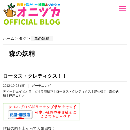
ホーム
> タグ >
森の妖精
森の妖精
ロータス・クレティクス！！
2012-10-28 (日)
ガーデニング
ディージェイビオラ
|
ビオラ花絵本
|
ロータス・クレティクス
|
寄せ植え
|
森の妖
精
|
神戸ビオラ
昨日の雨も上がって天気回復！