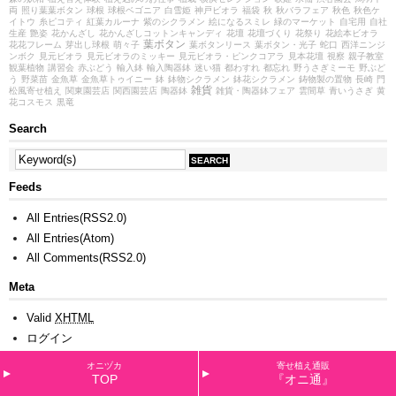
両
照り葉葉ボタン
球根
球根ベゴニア
白雪姫
神戸ビオラ
福袋
秋
秋バラフェア
秋色
秋色ケ
イトウ
糸ピコティ
紅葉カルーナ
紫のシクラメン
絵になるスミレ
緑のマーケット
自宅用
自社
生産
艶姿
花かんざし
花かんざしコットンキャンディ
花壇
花壇づくり
花祭り
花絵本ビオラ
葉ボタン
花花フレーム
芽出し球根
萌々子
葉ボタンリース
葉ボタン・光子
蛇口
西洋ニンジ
ンボク
見元ビオラ
見元ビオラのミッキー
見元ビオラ・ピンクコアラ
見本花壇
視察
親子教室
観葉植物
講習会
赤ぶどう
輸入鉢
輸入陶器鉢
迷い猫
都わすれ
都忘れ
野うさぎミーモ
野ぶど
う
野菜苗
金魚草
金魚草トゥイニー
鉢
鉢物シクラメン
鉢花シクラメン
鋳物製の置物
長崎
門
雑貨
松風寄せ植え
関東園芸店
関西園芸店
陶器鉢
雑貨・陶器鉢フェア
雲間草
青いうさぎ
黄
花コスモス
黒竜
Search
Feeds
All Entries(RSS2.0)
All Entries(Atom)
All Comments(RSS2.0)
Meta
Valid
XHTML
ログイン
オニヅカ
寄せ植え通販
TOP
『オニ通』