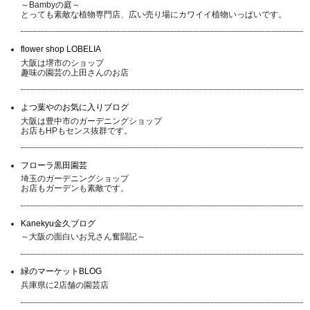
～Bambyの庭～
とっても素敵な植物専門店、広い売り場にカワイイ植物いっぱいです。
flower shop LOBELIA
大阪は堺市のショップ
趣味の園芸の上田さんのお店
よつ葉やのお気に入りブログ
大阪は豊中市のガーデニングショップ
お店もHPもセンス抜群です。
フローラ黒田園芸
埼玉のガーデニングショップ
お店もガーデンも素敵です。
Kanekyu金久ブログ
～大阪の面白いお兄さん奮闘記～
緑のマーケットBLOG
兵庫県に2店舗の園芸店