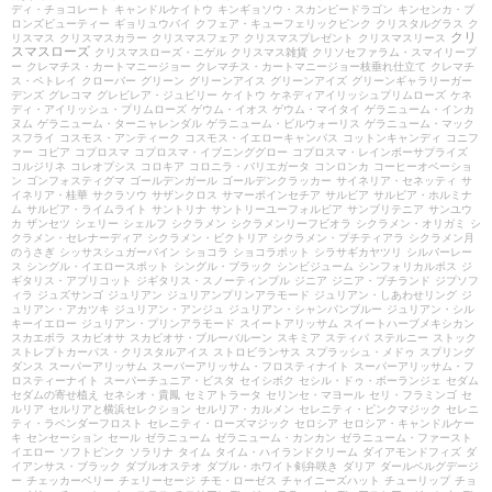
ディ・チョコレート
キャンドルケイトウ
キンギョソウ・スカンピードラゴン
キンセンカ・ブ
ロンズビューティー
ギョリュウバイ
クフェア・キューフェリックピンク
クリスタルグラス
ク
クリ
リスマス
クリスマスカラー
クリスマスフェア
クリスマスプレゼント
クリスマスリース
スマスローズ
クリスマスローズ・ニゲル
クリスマス雑貨
クリソセファラム・スマイリープ
ー
クレマチス・カートマニージョー
クレマチス・カートマニージョー枝垂れ仕立て
クレマチ
ス・ペトレイ
クローバー
グリーン
グリーンアイス
グリーンアイズ
グリーンギャラリーガー
デンズ
グレコマ
グレビレア・ジュビリー
ケイトウ
ケネディアイリッシュプリムローズ
ケネ
ディ・アイリッシュ・プリムローズ
ゲウム・イオス
ゲウム・マイタイ
ゲラニューム・インカ
ヌム
ゲラニューム・ターニャレンダル
ゲラニューム・ビルウォーリス
ゲラニューム・マック
スフライ
コスモス・アンティーク
コスモス・イエローキャンパス
コットンキャンディ
コニフ
ァー
コピア
コプロスマ
コプロスマ・イブニンググロー
コプロスマ・レインボーサプライズ
コルジリネ
コレオプシス
コロキア
コロニラ・バリエガータ
コンロンカ
コーヒーオベーショ
ン
ゴンフォスティグマ
ゴールデンガール
ゴールデンクラッカー
サイネリア・セネッティ
サ
イネリア・桂華
サクラソウ
サザンクロス
サマーポインセチア
サルビア
サルビア・ホルミナ
ム
サルビア・ライムライト
サントリナ
サントリーユーフォルビア
サンブリテニア
サンユウ
カ
ザンセツ
シェリー
シェルフ
シクラメン
シクラメンリーフビオラ
シクラメン・オリガミ
シ
クラメン・セレナーディア
シクラメン・ビクトリア
シクラメン・プチティアラ
シクラメン月
のうさぎ
シッサスシュガーバイン
ショコラ
ショコラポット
シラサギカヤツリ
シルバーレー
ス
シングル・イエロースポット
シングル・ブラック
シンビジューム
シンフォリカルポス
ジ
ギタリス・アプリコット
ジギタリス・スノーティンプル
ジニア
ジニア・プチランド
ジプソフ
ィラ
ジュズサンゴ
ジュリアン
ジュリアンプリンアラモード
ジュリアン・しあわせリング
ジ
ュリアン・アカツキ
ジュリアン・アンジュ
ジュリアン・シャンパンブルー
ジュリアン・シル
キーイエロー
ジュリアン・プリンアラモード
スイートアリッサム
スイートハーブメキシカン
スカエボラ
スカビオサ
スカビオサ・ブルーバルーン
スキミア
スティパ
ステルニー
ストック
ストレプトカーパス・クリスタルアイス
ストロビランサス
スプラッシュ・メドゥ
スプリング
ダンス
スーパーアリッサム
スーパーアリッサム・フロスティナイト
スーパーアリッサム・フ
ロスティーナイト
スーパーチュニア・ビスタ
セイシボク
セシル・ドゥ・ボーランジェ
セダム
セダムの寄せ植え
セネシオ・貴鳳
セミアトラータ
セリンセ・マヨール
セリ・フラミンゴ
セ
ルリア
セルリアと横浜セレクション
セルリア・カルメン
セレニティ・ピンクマジック
セレニ
ティ・ラベンダーフロスト
セレニティ・ローズマジック
セロシア
セロシア・キャンドルケー
キ
センセーション
セール
ゼラニューム
ゼラニューム・カンカン
ゼラニューム・ファースト
イエロー
ソフトピンク
ソラリナ
タイム
タイム・ハイランドクリーム
ダイアモンドフィズ
ダ
イアンサス・ブラック
ダブルオステオ
ダブル・ホワイト剣弁咲き
ダリア
ダールベルグデージ
ー
チェッカーベリー
チェリーセージ
チモ・ローゼス
チャイニーズハット
チューリップ
チョ