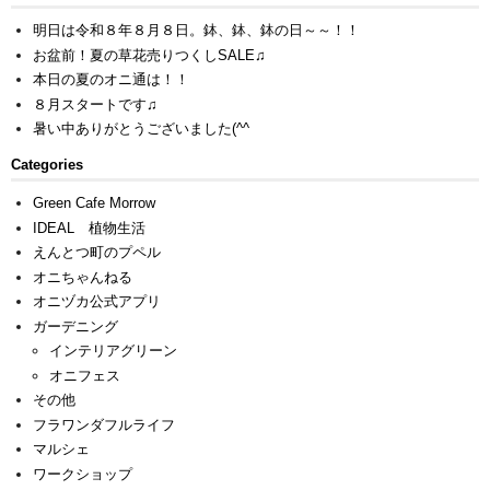
明日は令和８年８月８日。鉢、鉢、鉢の日～～！！
お盆前！夏の草花売りつくしSALE♫
本日の夏のオニ通は！！
８月スタートです♫
暑い中ありがとうございました(^^ゞ
Categories
Green Cafe Morrow
IDEAL 植物生活
えんとつ町のプペル
オニちゃんねる
オニヅカ公式アプリ
ガーデニング
インテリアグリーン
オニフェス
その他
フラワンダフルライフ
マルシェ
ワークショップ