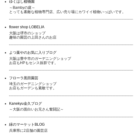
ゆくはし植物園
～Bambyの庭～
とっても素敵な植物専門店、広い売り場にカワイイ植物いっぱいです。
flower shop LOBELIA
大阪は堺市のショップ
趣味の園芸の上田さんのお店
よつ葉やのお気に入りブログ
大阪は豊中市のガーデニングショップ
お店もHPもセンス抜群です。
フローラ黒田園芸
埼玉のガーデニングショップ
お店もガーデンも素敵です。
Kanekyu金久ブログ
～大阪の面白いお兄さん奮闘記～
緑のマーケットBLOG
兵庫県に2店舗の園芸店