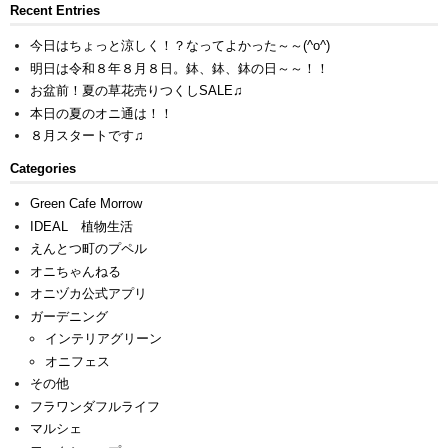
Recent Entries
今日はちょっと涼しく！？なってよかった～～(^o^)
明日は令和８年８月８日。鉢、鉢、鉢の日～～！！
お盆前！夏の草花売りつくしSALE♫
本日の夏のオニ通は！！
８月スタートです♫
Categories
Green Cafe Morrow
IDEAL 植物生活
えんとつ町のプペル
オニちゃんねる
オニヅカ公式アプリ
ガーデニング
インテリアグリーン
オニフェス
その他
フラワンダフルライフ
マルシェ