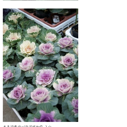
まるで冬のバラですね(^_-)-☆