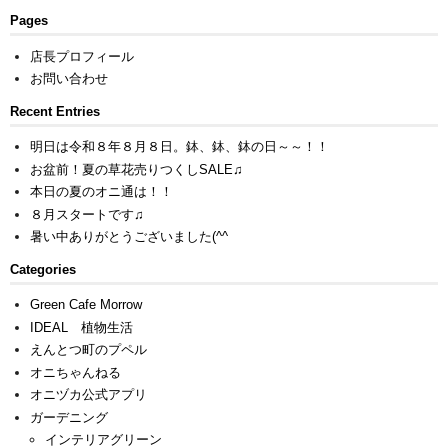
Pages
店長プロフィール
お問い合わせ
Recent Entries
明日は令和８年８月８日。鉢、鉢、鉢の日～～！！
お盆前！夏の草花売りつくしSALE♫
本日の夏のオニ通は！！
８月スタートです♫
暑い中ありがとうございました(^^ゞ
Categories
Green Cafe Morrow
IDEAL 植物生活
えんとつ町のプペル
オニちゃんねる
オニヅカ公式アプリ
ガーデニング
インテリアグリーン