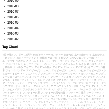
2010-09
2010-08
2010-07
2010-06
2010-05
2010-04
2010-03
2010-02
Tag Cloud
4月
9月カレンダー
11周年
DJビオラ・バーガンディー
あかね空
あかね色のメイ
あわゆきエ
リカ
お正月
お正月バージョン
お歳暮用
かがり火
くれない
くれないロンド
ご挨拶
さくら
草・プリマ
さざなみ
さにべる
しくらしくら
すい～つビオラ
ぜんざい
つぶらなタヌキ
なでし
こ
においスミレ
ひらりモモ
ひらり・赤ぶどう
べコパ
みかんちゃん
みさき
ゆうぜん
ゆくは
し植物園
よつ葉や
アイアン
アイアンの花台
アイアンバスケット
アイアン雑貨
アイアン３輪
車
アイスラベンダー
アイビーゼラニューム
アイビーゼラニューム・シビル
アイビーゼラ・シ
ュガーベイビー
アイリのスキップ
アカエナ・パープルグースリーフ
アカシア・モニカ
アガス
ターシェ・ゴールデンジュビリー
アキレア
アジサイ
アジュガ
アスター
アステリア
アスフォ
デリネ・イエローキャンドル
アズレア
アネモネ
アネモネとビオラ
アフリカンアイズ
アベリ
ア・コンフェッティー
アマランサス
アヤリッチバイカラーパープル
アラビス
アラビス・グラ
シア
アリッサム・サミット
アルストロメリア
アルテナンテラ・ポリゴノイデス
アルテナンテ
ラ・ルビノイデス
アルテルナンテラ
アルテンナンテラ
アンソニー・パーカー
アンティリス・
レッドカーペット
アンティーク系
アンティーク調な雑貨
アンティーク雑貨
アークトチス
ア
ークトチス・グランディス
イオノプシディウム
イソトマ
イチゴのミルフィーユ
イベリス
イ
ングリッシュデージー
インテリアグリーン
ウォールデコレーション
ウンシニア
エキナセア
エスピノグリーン
エムグリーン
エレモフィラ
エレモフィラ・トビーベル
エンジェルリング
エンジェルレース
エンジェル・ローズピコティー
オカメヅタ・キセキ
オキザリス・サンラッ
ク
オシャレな雑貨
オステオスペルマム
オステオ・キララ
オダマキ・ビジューアンティークピ