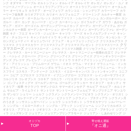
ンク
オダマキ・マーブル
オルトシフォン
オルレイア
オルレイヤ
オレガノ
オレガノ・ユノ
オ
ージースノーブッシュ
オーストラリアンプランツ
オーストラリアンローズマリー
オータムカ
ラー
オーリキュラ
カラテア・オービフォリア
カランコエ・シャンデリア
カラーリーフ
カラ
ーリーフ金魚草
カリオプテリス
カリオペ
カリフォルニア・ドリーミング
カルチャー教室
カ
ルーナ
カルーナ・オータムパレット
カロケファリス・シルバーブッシュ
カンガルーポー
カン
ガルー・ポー
カンナ
カンパーナ・ピンク
カーネーション
ガイラルディア
ガウラ・あかね
ガ
ザニア・ガズー
ガーゴイル
ガーデニングワールドカップ
ガーデン
ガーデンアイテム
ガーデ
ンカルチャー幸田
ガーデンカーネーション
ガーデンシクラメン
ガーデンデンファレ
ガーデン
雑貨
キク・フエゴ
キャツラ・ジュピター
キャツラ・マーズ
キャラメルアンティーク
キャン
ディ・チョコレート
キャンドルケイトウ
キンギョソウ・スカンピードラゴン
キンセンカ・ブ
ロンズビューティー
ギョリュウバイ
クフェア・キューフェリックピンク
クリスタルグラス
ク
クリ
リスマス
クリスマスカラー
クリスマスフェア
クリスマスプレゼント
クリスマスリース
スマスローズ
クリスマスローズ・ニゲル
クリスマス雑貨
クリソセファラム・スマイリープ
ー
クレマチス・カートマニージョー
クレマチス・カートマニージョー枝垂れ仕立て
クレマチ
ス・ペトレイ
クローバー
グリーン
グリーンアイス
グリーンアイズ
グリーンギャラリーガー
デンズ
グレコマ
グレビレア・ジュビリー
ケイトウ
ケネディアイリッシュプリムローズ
ケネ
ディ・アイリッシュ・プリムローズ
ゲウム・イオス
ゲウム・マイタイ
ゲラニューム・インカ
ヌム
ゲラニューム・ターニャレンダル
ゲラニューム・ビルウォーリス
ゲラニューム・マック
スフライ
コスモス・アンティーク
コスモス・イエローキャンパス
コットンキャンディ
コニフ
ァー
コピア
コプロスマ
コプロスマ・イブニンググロー
コプロスマ・レインボーサプライズ
コルジリネ
コレオプシス
コロキア
コロニラ・バリエガータ
コンロンカ
コーヒーオベーショ
ン
ゴンフォスティグマ
ゴールデンガール
ゴールデンクラッカー
サイネリア・セネッティ
サ
イネリア・桂華
サクラソウ
サザンクロス
サマーポインセチア
サルビア
サルビア・ホルミナ
ム
サルビア・ライムライト
サントリナ
サントリーユーフォルビア
サンブリテニア
サンユウ
カ
ザンセツ
シェリー
シェルフ
シクラメン
シクラメンリーフビオラ
シクラメン・オリガミ
シ
クラメン・セレナーディア
シクラメン・ビクトリア
シクラメン・プチティアラ
シクラメン月
のうさぎ
シッサスシュガーバイン
ショコラ
ショコラポット
シラサギカヤツリ
シルバーレー
ス
シングル・イエロースポット
シングル・ブラック
シンビジューム
シンフォリカルポス
ジ
ギタリス・アプリコット
ジギタリス・スノーティンプル
ジニア
ジニア・プチランド
ジプソフ
ィラ
ジュズサンゴ
ジュリアン
ジュリアンプリンアラモード
ジュリアン・しあわせリング
ジ
ュリアン・アカツキ
ジュリアン・アンジュ
ジュリアン・シャンパンブルー
ジュリアン・シル
キーイエロー
ジュリアン・プリンアラモード
スイートアリッサム
スイートハーブメキシカン
オニヅカ
寄せ植え通販
スカエボラ
スカビオサ
スカビオサ・ブルーバルーン
スキミア
スティパ
ステルニー
ストック
TOP
『オニ通』
ストレプトカーパス・クリスタルアイス
ストロビランサス
スプラッシュ・メドゥ
スプリング