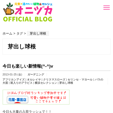
ホーム
> タグ >
芽出し球根
芽出し球根
今日も楽しい新情報(^-^)v
2013-01-25 (金)
ガーデニング
アフリカンアイズ
|
オルレイヤ
|
クリスマスローズ
|
セリンセ・マヨール
|
バラの
大苗
|
斑入りのアラビス
|
横浜セレクション
|
芽出し球根
今日も大量の入荷ラッシュで！！