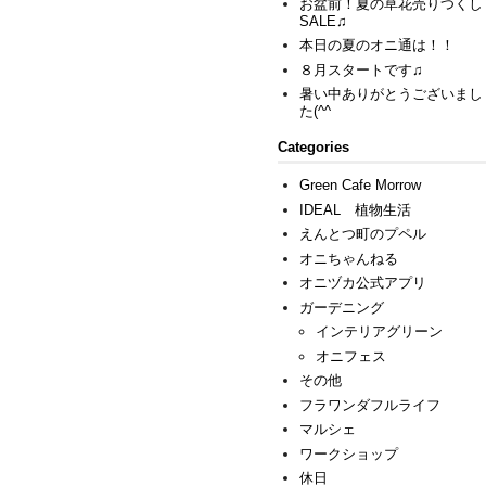
お盆前！夏の草花売りつくし
SALE♫
本日の夏のオニ通は！！
８月スタートです♫
暑い中ありがとうございまし
た(^^ゞ
Categories
Green Cafe Morrow
IDEAL 植物生活
えんとつ町のプペル
オニちゃんねる
オニヅカ公式アプリ
ガーデニング
インテリアグリーン
オニフェス
その他
フラワンダフルライフ
マルシェ
ワークショップ
休日