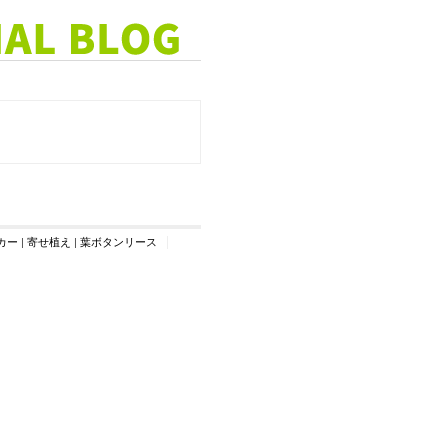
カー
|
寄せ植え
|
葉ボタンリース