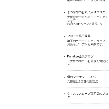
よつ葉やのお気に入りブログ
大阪は豊中市のガーデニングシ
ョップ
お店もHPもセンス抜群です。
フローラ黒田園芸
埼玉のガーデニングショップ
お店もガーデンも素敵です。
Kanekyu金久ブログ
～大阪の面白いお兄さん奮闘記
～
緑のマーケットBLOG
兵庫県に2店舗の園芸店
クリスマスローズ百花店のブロ
グ