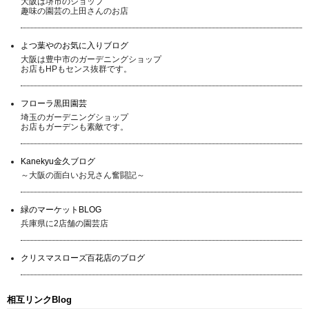
大阪は堺市のショップ
趣味の園芸の上田さんのお店
よつ葉やのお気に入りブログ
大阪は豊中市のガーデニングショップ
お店もHPもセンス抜群です。
フローラ黒田園芸
埼玉のガーデニングショップ
お店もガーデンも素敵です。
Kanekyu金久ブログ
～大阪の面白いお兄さん奮闘記～
緑のマーケットBLOG
兵庫県に2店舗の園芸店
クリスマスローズ百花店のブログ
相互リンクBlog