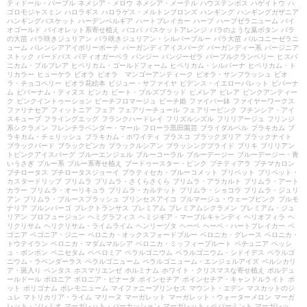
ティドール・パープル
ネメシア・メロウ
ネメシア・メーテル
ハウステンボス
ハゲイトウ
ハ
ゴロモジャスミン
ハロラギス
ハロラゲス・メルトンブロンズ
ハンギング
ハンギングガザニア
ハンギングバスケット
ハーデンベルギア
ハートブレイカー
ハーブ
ハーブゼラニューム
バイ
オゴールド
バイオレット系寄せ植え
バコパ
バスケットアレンジ
バラのような葉ボタン
バラ
の大苗
バラ咲きジュリアン
バラ咲きジュリアン・シルバーブルー
バラ大苗
バルコニーゼラニ
ューム
バレンシアアイボリーポーチ
バーガンディアイスバーグ
バーガンディー系
バージニア
ストック
バードバス
パティオガーベラ
パンジー
パンジーゼラ
パープルクランベリー
ヒスパ
ニカム・プルプレア
ヒペリカム・ゴールドフォーム
ヒペリカム・シルバーナ
ヒペリカム・ト
リカラー
ヒューケラ
ビオラ
ビオラ マンゴーアンティーク
ビオラ・サンフラッシュ
ビオ
ラ・チョコベリー
ビオラ花絵本
ビジュー・サファイヤ
ビデンス・イエローパレット
ビバーナ
ム
ビバーナム・ティヌス
ビンカ
ビート・ブルズブラッド
ピメレア
ピレア
ピンクアンティー
ク
ピンクイントゥーション
ピーチフロマージュ
ピーチ姫
ファイバー鉢
ファイヤーワークス
ファリナセア
フィットニア
フェア
フェアリーチュール
フェアリーピンク
フチンシア・アイ
スキューブ
フライングエッグ
フランクハードレイ
フリズルシズル
フリリアージュ
フリンジ
系シクラメン
フレンチラベンダー・マール
フローラ黒田園芸
ブライダルベル
ブラキカム
ブ
ラキカム・チェリッシュ
ブラキカム・ホワイティ
ブラスコ
ブラックダリア
ブラックナイト
ブラックバード
ブラックビンカ
ブラックルシアン
ブラッシングブライド
ブリキ
ブリリアン
トピンクアイスバーグ
ブルーエンジェル
ブルーコーラル
ブルーデージー
ブルーデージー・青
いうさぎ
ブルー系
ブルー系寄せ植え
ブードゥースター・ピンク
プチティアラ
プチマカロン
プチロータス
プチロータスジョーイ
プラティセカ・ブルーコメット
プリペット
プリペット・
カスタードリップ
プリムラ
プリムラ・さくらさくら
プリムラ・アラカルト
プリムラ・アート
カラー
プリムラ・オーリキュラ
プリムラ・カルテット
プリムラ・ショコラ
プリムラ・ジュリ
アン
プリムラ・ブルースプラッシュ
プリンセスアイコ
プルマージュ・ウェーブピンク
プルモ
ナリア
プルンパーゴ
プレクトランサス
プレミアム
プレミアムシクラメン
プレミアム・ジュ
リアン
プロフュージョン
ヘミグラフィス
ヘミジギア・マーブルキャンディ
ヘリオフィラ
ヘ
リクリサム
ヘリクリサム・ライムライム
ヘンリーヅタ
ヘーベ
ヘーベ・ハートブレイカー
ベ
ゴニア
ベゴニア・ジニー
ベロニカ・オックスフォードブルー
ベロニカ・グレース
ベロニカ・
トウテイラン
ベロニカ・マダムマルシア
ベロニカ・ミッフィープルート
ペチュニア
ペッシ
ュ・ボンボン
ペニセタム
ペペロミア
ペラルゴニウム
ペラルゴニウム・シドイデス
ペラルゴ
ニウム・ラベンダーラス
ペラルゴニューム
ペラルゴニューム・エンジェルアイズ
ペルシカリ
ア・斑入り
ペンタス
ホスマリエンゼ
ホルミナム
ホワイト・クリスマスな寄せ植え
ボルデュ
ールドール
ボロニア
ボロニア・ピナータ
ポインセチア
ポインセチア・キャンドルライト
ポ
ット
ポリゴナム
ポレモニューム
マイファニープリンセス
マウント・エデン
マスカットのジ
ュレ
マトリカリア・ライム
マリーヌ
マーガレット
マーガレット・ウォーターメロン
マーガ
レット・ソレミオ
マーガレット・パーカッション
マーガレット・ペパーミント
マーガレッ