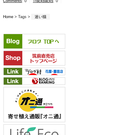
Comments
:
0
Trackbacks
:
0
Home
> Tags >
迷い猫