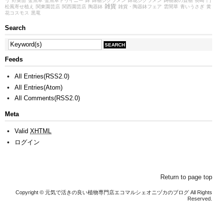
う
野菜苗
金魚草
金魚草トゥイニー
鉢
鉢物シクラメン
鉢花シクラメン
鋳物製の置物
長崎
門
雑貨
松風寄せ植え
関東園芸店
関西園芸店
陶器鉢
雑貨・陶器鉢フェア
雲間草
青いうさぎ
黄
花コスモス
黒竜
Search
Feeds
All Entries(RSS2.0)
All Entries(Atom)
All Comments(RSS2.0)
Meta
Valid
XHTML
ログイン
Return to page top
Copyright © 元気で活きの良い植物専門店エコマルシェオニヅカのブログ All Rights
Reserved.