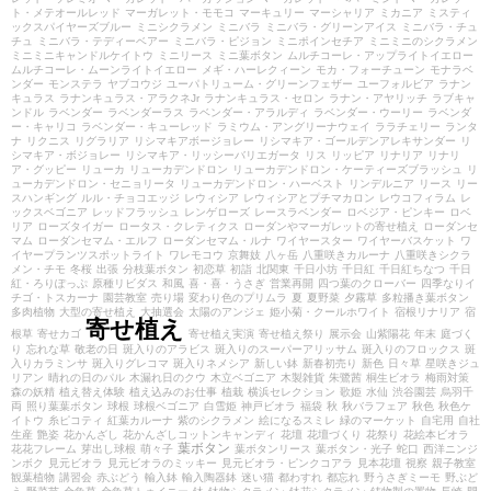
ト・メテオールレッド
マーガレット・モモコ
マーキュリー
マーシャリア
ミカニア
ミスティ
ックスパイヤーズブルー
ミニシクラメン
ミニバラ
ミニバラ・グリーンアイス
ミニバラ・チュ
チュ
ミニバラ・テディーベアー
ミニバラ・ピジョン
ミニポインセチア
ミニミニのシクラメン
ミニミニキャンドルケイトウ
ミニリース
ミニ葉ボタン
ムルチコーレ・アップライトイエロー
ムルチコーレ・ムーンライトイエロー
メギ・ハーレクィーン
モカ・フォーチューン
モナラベ
ンダー
モンステラ
ヤブコウジ
ユーパトリューム・グリーンフェザー
ユーフォルビア
ラナン
キュラス
ラナンキュラス・アラクネJr
ラナンキュラス・セロン
ラナン・アヤリッチ
ラブキャ
ンドル
ラベンダー
ラベンダーラス
ラベンダー・アラルディ
ラベンダー・ウーリー
ラベンダ
ー・キャリコ
ラベンダー・キューレッド
ラミウム・アングリーナウェイ
ララチェリー
ランタ
ナ
リクニス
リグラリア
リシマキアボージョレー
リシマキア・ゴールデンアレキサンダー
リ
シマキア・ボジョレー
リシマキア・リッシーバリエガータ
リス
リッピア
リナリア
リナリ
ア・グッピー
リューカ
リューカデンドロン
リューカデンドロン・ケーティーズブラッシュ
リ
ューカデンドロン・セニョリータ
リューカデンドロン・ハーベスト
リンデルニア
リース
リー
スハンギング
ルル・チョコエッジ
レウィシア
レウィシアとプチマカロン
レウコフィラム
レ
ックスベゴニア
レッドフラッシュ
レンゲローズ
レースラベンダー
ロベジア・ピンキー
ロベ
リア
ローズタイガー
ロータス・クレティクス
ローダンやマーガレットの寄せ植え
ローダンセ
マム
ローダンセマム・エルフ
ローダンセマム・ルナ
ワイヤースター
ワイヤーバスケット
ワ
イヤープランツスポットライト
ワレモコウ
京舞妓
八ヶ岳
八重咲きカルーナ
八重咲きシクラ
メン・チモ
冬桜
出張
分枝葉ボタン
初恋草
初詣
北関東
千日小坊
千日紅
千日紅ちなつ
千日
紅・ろりぽっぷ
原種リビダス
和風
喜・喜・うさぎ
営業再開
四つ葉のクローバー
四季なりイ
チゴ・トスカーナ
園芸教室
売り場
変わり色のプリムラ
夏
夏野菜
夕霧草
多粒播き葉ボタン
多肉植物
大型の寄せ植え
大抽選会
太陽のアンジェ
姫小菊・クールホワイト
宿根リナリア
宿
寄せ植え
根草
寄せカゴ
寄せ植え実演
寄せ植え祭り
展示会
山紫陽花
年末
庭づく
り
忘れな草
敬老の日
斑入りのアラビス
斑入りのスーパーアリッサム
斑入りのフロックス
斑
入りカラミンサ
斑入りグレコマ
斑入りネメシア
新しい鉢
新春初売り
新色
日々草
星咲きジュ
リアン
晴れの日のパル
木漏れ日のクウ
木立ベゴニア
木製雑貨
朱鷺茜
桐生ビオラ
梅雨対策
森の妖精
植え替え体験
植え込みのお仕事
植栽
横浜セレクション
歌姫
水仙
渋谷園芸
烏羽千
両
照り葉葉ボタン
球根
球根ベゴニア
白雪姫
神戸ビオラ
福袋
秋
秋バラフェア
秋色
秋色ケ
イトウ
糸ピコティ
紅葉カルーナ
紫のシクラメン
絵になるスミレ
緑のマーケット
自宅用
自社
生産
艶姿
花かんざし
花かんざしコットンキャンディ
花壇
花壇づくり
花祭り
花絵本ビオラ
葉ボタン
花花フレーム
芽出し球根
萌々子
葉ボタンリース
葉ボタン・光子
蛇口
西洋ニンジ
ンボク
見元ビオラ
見元ビオラのミッキー
見元ビオラ・ピンクコアラ
見本花壇
視察
親子教室
観葉植物
講習会
赤ぶどう
輸入鉢
輸入陶器鉢
迷い猫
都わすれ
都忘れ
野うさぎミーモ
野ぶど