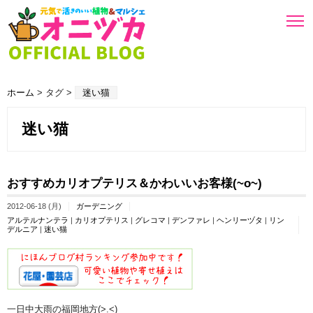
ホーム
> タグ >
迷い猫
迷い猫
おすすめカリオプテリス＆かわいいお客様(~o~)
2012-06-18 (月)
ガーデニング
アルテルナンテラ
|
カリオプテリス
|
グレコマ
|
デンファレ
|
ヘンリーヅタ
|
リン
デルニア
|
迷い猫
一日中大雨の福岡地方(>.<)