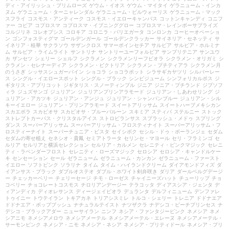
ディ・アイリッシュ・プリムローズ
ゲウム・イオス
ゲウム・マイタイ
ゲラニューム・インカ
ヌム
ゲラニューム・ターニャレンダル
ゲラニューム・ビルウォーリス
ゲラニューム・マック
スフライ
コスモス・アンティーク
コスモス・イエローキャンパス
コットンキャンディ
コニフ
ァー
コピア
コプロスマ
コプロスマ・イブニンググロー
コプロスマ・レインボーサプライズ
コルジリネ
コレオプシス
コロキア
コロニラ・バリエガータ
コンロンカ
コーヒーオベーショ
ン
ゴンフォスティグマ
ゴールデンガール
ゴールデンクラッカー
サイネリア・セネッティ
サ
イネリア・桂華
サクラソウ
サザンクロス
サマーポインセチア
サルビア
サルビア・ホルミナ
ム
サルビア・ライムライト
サントリナ
サントリーユーフォルビア
サンブリテニア
サンユウ
カ
ザンセツ
シェリー
シェルフ
シクラメン
シクラメンリーフビオラ
シクラメン・オリガミ
シ
クラメン・セレナーディア
シクラメン・ビクトリア
シクラメン・プチティアラ
シクラメン月
のうさぎ
シッサスシュガーバイン
ショコラ
ショコラポット
シラサギカヤツリ
シルバーレー
ス
シングル・イエロースポット
シングル・ブラック
シンビジューム
シンフォリカルポス
ジ
ギタリス・アプリコット
ジギタリス・スノーティンプル
ジニア
ジニア・プチランド
ジプソフ
ィラ
ジュズサンゴ
ジュリアン
ジュリアンプリンアラモード
ジュリアン・しあわせリング
ジ
ュリアン・アカツキ
ジュリアン・アンジュ
ジュリアン・シャンパンブルー
ジュリアン・シル
キーイエロー
ジュリアン・プリンアラモード
スイートアリッサム
スイートハーブメキシカン
スカエボラ
スカビオサ
スカビオサ・ブルーバルーン
スキミア
スティパ
ステルニー
ストック
ストレプトカーパス・クリスタルアイス
ストロビランサス
スプラッシュ・メドゥ
スプリング
ダンス
スーパーアリッサム
スーパーアリッサム・フロスティナイト
スーパーアリッサム・フ
ロスティーナイト
スーパーチュニア・ビスタ
セイシボク
セシル・ドゥ・ボーランジェ
セダム
セダムの寄せ植え
セネシオ・貴鳳
セミアトラータ
セリンセ・マヨール
セリ・フラミンゴ
セ
ルリア
セルリアと横浜セレクション
セルリア・カルメン
セレニティ・ピンクマジック
セレニ
ティ・ラベンダーフロスト
セレニティ・ローズマジック
セロシア
セロシア・キャンドルケー
キ
センセーション
セール
ゼラニューム
ゼラニューム・カンカン
ゼラニューム・ファースト
イエロー
ソフトピンク
ソラリナ
タイム
タイム・ハイランドクリーム
ダイアモンドフィズ
ダ
イアンサス・ブラック
ダブルオステオ
ダブル・ホワイト剣弁咲き
ダリア
ダールベルグデージ
ー
チェッカーベリー
チェリーセージ
チモ・ローゼス
チャイニーズハット
チューリップ
チョ
コベリー
チョコレートコスモス
チロリアンデージー
テラコッタ
ディアスシア・ジェンタ
デ
ィアンディカ
ディオレサンス
ディージェイビオラ
デュランタ
デルフィニューム
デンファレ
トゥイニー
トウテイラン
トキアカネ
トリアシスミレ
トルコ・シェリー
トレニア
ドドナエア
ドドナエア・ポップブッシュ
ナチュラルテイスト
ナツザクラ
ナデシコ・ピーチプリンセス
ナ
デシコ・ブラックアダー
ニューサイラン
ニンフ
ネシア・ファンタジーピンク
ネメシア
ネメ
シアニモ
ネメシアメロウ
ネメシアメーテル
ネメシアメーテル・エレーヌ
ネメシアメーテル・
サーモンピンク
ネメシア・ニモ
ネメシア・ネシア
ネメシア・プリティドール
ネメシア・プリ