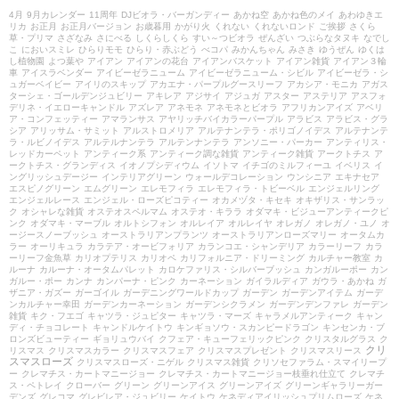
4月
9月カレンダー
11周年
DJビオラ・バーガンディー
あかね空
あかね色のメイ
あわゆきエ
リカ
お正月
お正月バージョン
お歳暮用
かがり火
くれない
くれないロンド
ご挨拶
さくら
草・プリマ
さざなみ
さにべる
しくらしくら
すい～つビオラ
ぜんざい
つぶらなタヌキ
なでし
こ
においスミレ
ひらりモモ
ひらり・赤ぶどう
べコパ
みかんちゃん
みさき
ゆうぜん
ゆくは
し植物園
よつ葉や
アイアン
アイアンの花台
アイアンバスケット
アイアン雑貨
アイアン３輪
車
アイスラベンダー
アイビーゼラニューム
アイビーゼラニューム・シビル
アイビーゼラ・シ
ュガーベイビー
アイリのスキップ
アカエナ・パープルグースリーフ
アカシア・モニカ
アガス
ターシェ・ゴールデンジュビリー
アキレア
アジサイ
アジュガ
アスター
アステリア
アスフォ
デリネ・イエローキャンドル
アズレア
アネモネ
アネモネとビオラ
アフリカンアイズ
アベリ
ア・コンフェッティー
アマランサス
アヤリッチバイカラーパープル
アラビス
アラビス・グラ
シア
アリッサム・サミット
アルストロメリア
アルテナンテラ・ポリゴノイデス
アルテナンテ
ラ・ルビノイデス
アルテルナンテラ
アルテンナンテラ
アンソニー・パーカー
アンティリス・
レッドカーペット
アンティーク系
アンティーク調な雑貨
アンティーク雑貨
アークトチス
ア
ークトチス・グランディス
イオノプシディウム
イソトマ
イチゴのミルフィーユ
イベリス
イ
ングリッシュデージー
インテリアグリーン
ウォールデコレーション
ウンシニア
エキナセア
エスピノグリーン
エムグリーン
エレモフィラ
エレモフィラ・トビーベル
エンジェルリング
エンジェルレース
エンジェル・ローズピコティー
オカメヅタ・キセキ
オキザリス・サンラッ
ク
オシャレな雑貨
オステオスペルマム
オステオ・キララ
オダマキ・ビジューアンティークピ
ンク
オダマキ・マーブル
オルトシフォン
オルレイア
オルレイヤ
オレガノ
オレガノ・ユノ
オ
ージースノーブッシュ
オーストラリアンプランツ
オーストラリアンローズマリー
オータムカ
ラー
オーリキュラ
カラテア・オービフォリア
カランコエ・シャンデリア
カラーリーフ
カラ
ーリーフ金魚草
カリオプテリス
カリオペ
カリフォルニア・ドリーミング
カルチャー教室
カ
ルーナ
カルーナ・オータムパレット
カロケファリス・シルバーブッシュ
カンガルーポー
カン
ガルー・ポー
カンナ
カンパーナ・ピンク
カーネーション
ガイラルディア
ガウラ・あかね
ガ
ザニア・ガズー
ガーゴイル
ガーデニングワールドカップ
ガーデン
ガーデンアイテム
ガーデ
ンカルチャー幸田
ガーデンカーネーション
ガーデンシクラメン
ガーデンデンファレ
ガーデン
雑貨
キク・フエゴ
キャツラ・ジュピター
キャツラ・マーズ
キャラメルアンティーク
キャン
ディ・チョコレート
キャンドルケイトウ
キンギョソウ・スカンピードラゴン
キンセンカ・ブ
ロンズビューティー
ギョリュウバイ
クフェア・キューフェリックピンク
クリスタルグラス
ク
クリ
リスマス
クリスマスカラー
クリスマスフェア
クリスマスプレゼント
クリスマスリース
スマスローズ
クリスマスローズ・ニゲル
クリスマス雑貨
クリソセファラム・スマイリープ
ー
クレマチス・カートマニージョー
クレマチス・カートマニージョー枝垂れ仕立て
クレマチ
ス・ペトレイ
クローバー
グリーン
グリーンアイス
グリーンアイズ
グリーンギャラリーガー
デンズ
グレコマ
グレビレア・ジュビリー
ケイトウ
ケネディアイリッシュプリムローズ
ケネ