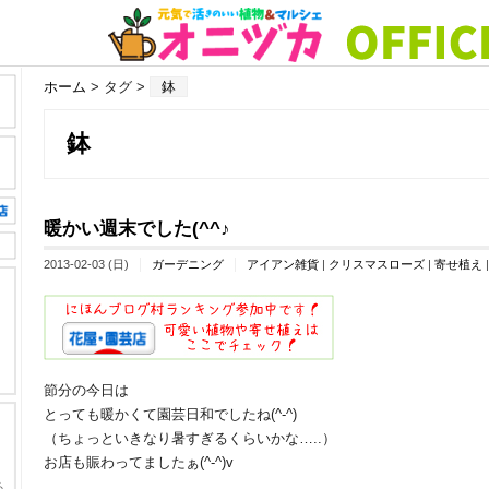
ホーム
> タグ >
鉢
鉢
暖かい週末でした(^^♪
2013-02-03 (日)
ガーデニング
アイアン雑貨
|
クリスマスローズ
|
寄せ植え
節分の今日は
とっても暖かくて園芸日和でしたね(^-^)
（ちょっといきなり暑すぎるくらいかな…..）
お店も賑わってましたぁ(^-^)v