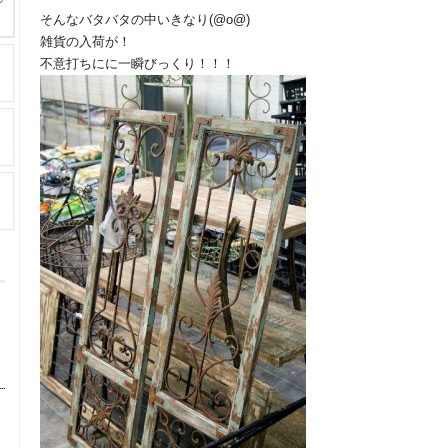
そんなバタバタの中いきなり(@o@)
雑貨の入荷が！
不意打ちにに一瞬びっくり！！！