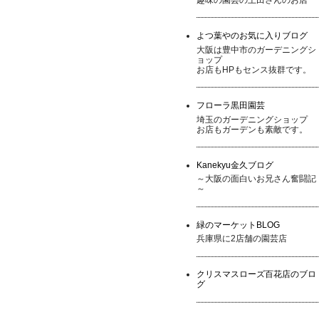
よつ葉やのお気に入りブログ
大阪は豊中市のガーデニングシ
ョップ
お店もHPもセンス抜群です。
フローラ黒田園芸
埼玉のガーデニングショップ
お店もガーデンも素敵です。
Kanekyu金久ブログ
～大阪の面白いお兄さん奮闘記
～
緑のマーケットBLOG
兵庫県に2店舗の園芸店
クリスマスローズ百花店のブロ
グ