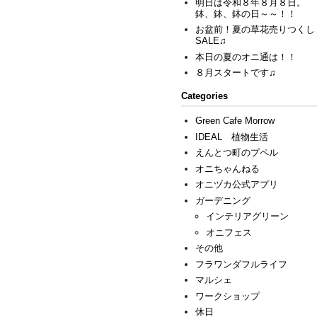
明日は令和８年８月８日。
鉢、鉢、鉢の日～～！！
お盆前！夏の草花売りつくし
SALE♫
本日の夏のオニ通は！！
８月スタートです♫
Categories
Green Cafe Morrow
IDEAL 植物生活
えんとつ町のプペル
オニちゃんねる
オニヅカ公式アプリ
ガーデニング
インテリアグリーン
オニフェス
その他
フラワンダフルライフ
マルシェ
ワークショップ
休日