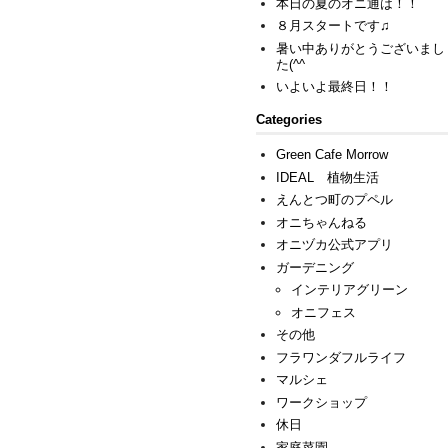
本日の夏のオニ通は！！
８月スタートです♫
暑い中ありがとうございまし
た(^^ゞ
いよいよ最終日！！
Categories
Green Cafe Morrow
IDEAL 植物生活
えんとつ町のプペル
オニちゃんねる
オニヅカ公式アプリ
ガーデニング
インテリアグリーン
オニフェス
その他
フラワンダフルライフ
マルシェ
ワークショップ
休日
家庭菜園