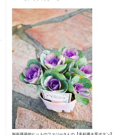
毎年爆発的ヒットのファジーさんの【多粒播き葉ボタン】