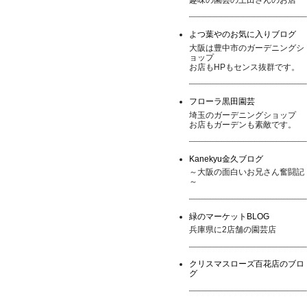
よつ葉やのお気に入りブログ
大阪は豊中市のガーデニングシ
ョップ
お店もHPもセンス抜群です。
フローラ黒田園芸
埼玉のガーデニングショップ
お店もガーデンも素敵です。
Kanekyu金久ブログ
～大阪の面白いお兄さん奮闘記
～
緑のマーケットBLOG
兵庫県に2店舗の園芸店
クリスマスローズ百花店のブロ
グ