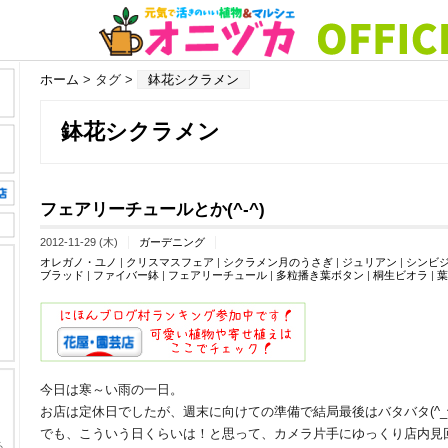
ホーム
> タグ >
鉢花シクラメン
鉢花シクラメン
フェアリーチュールとか(^-^)
2012-11-29 (木)
ガーデニング
オレガノ・ユノ
|
クリスマスフェア
|
シクラメン月のうさぎ
|
ジュリアン
|
シンビ
ブラッド
|
ファイバー鉢
|
フェアリーチュール
|
多粒播き葉ボタン
|
桐生ビオラ
|
葉
今日は寒～い雨の一日。
お店は定休日でしたが、週末に向けての準備で結局最後はバタバタ(^_^
でも、こういう日くらいは！と思って、カメラ片手にゆっくり店内見