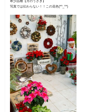
希少品種【月のうさぎ】
写真では伝わらない！！この花色(*^_^*)