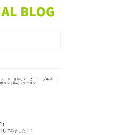
ジューム
|
セルリア
|
ビート・ブルズ
ボタン
|
鉢花シクラメン
;)
回してみました！！