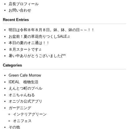
店長プロフィール
お問い合わせ
Recent Entries
明日は令和８年８月８日。鉢、鉢、鉢の日～～！！
お盆前！夏の草花売りつくしSALE♫
本日の夏のオニ通は！！
８月スタートです♫
暑い中ありがとうございました(^^ゞ
Categories
Green Cafe Morrow
IDEAL 植物生活
えんとつ町のプペル
オニちゃんねる
オニヅカ公式アプリ
ガーデニング
インテリアグリーン
オニフェス
その他