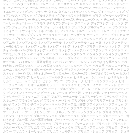
ルリア
セルリアと横浜セレクション
セルリア・カルメン
セレニティ・ピンクマジック
セレニ
ティ・ラベンダーフロスト
セレニティ・ローズマジック
セロシア
セロシア・キャンドルケー
キ
センセーション
セール
ゼラニューム
ゼラニューム・カンカン
ゼラニューム・ファースト
イエロー
ソフトピンク
ソラリナ
タイム
タイム・ハイランドクリーム
ダイアモンドフィズ
ダ
イアンサス・ブラック
ダブルオステオ
ダブル・ホワイト剣弁咲き
ダリア
ダールベルグデージ
ー
チェッカーベリー
チェリーセージ
チモ・ローゼス
チャイニーズハット
チューリップ
チョ
コベリー
チョコレートコスモス
チロリアンデージー
テラコッタ
ディアスシア・ジェンタ
デ
ィアンディカ
ディオレサンス
ディージェイビオラ
デュランタ
デルフィニューム
デンファレ
トゥイニー
トウテイラン
トキアカネ
トリアシスミレ
トルコ・シェリー
トレニア
ドドナエア
ドドナエア・ポップブッシュ
ナチュラルテイスト
ナツザクラ
ナデシコ・ピーチプリンセス
ナ
デシコ・ブラックアダー
ニューサイラン
ニンフ
ネシア・ファンタジーピンク
ネメシア
ネメ
シアニモ
ネメシアメロウ
ネメシアメーテル
ネメシアメーテル・エレーヌ
ネメシアメーテル・
サーモンピンク
ネメシア・ニモ
ネメシア・ネシア
ネメシア・プリティドール
ネメシア・プリ
ティドール・パープル
ネメシア・メロウ
ネメシア・メーテル
ハウステンボス
ハゲイトウ
ハ
ゴロモジャスミン
ハロラギス
ハロラゲス・メルトンブロンズ
ハンギング
ハンギングガザニア
ハンギングバスケット
ハーデンベルギア
ハートブレイカー
ハーブ
ハーブゼラニューム
バイ
オゴールド
バイオレット系寄せ植え
バコパ
バスケットアレンジ
バラのような葉ボタン
バラ
の大苗
バラ咲きジュリアン
バラ咲きジュリアン・シルバーブルー
バラ大苗
バルコニーゼラニ
ューム
バレンシアアイボリーポーチ
バーガンディアイスバーグ
バーガンディー系
バージニア
ストック
バードバス
パティオガーベラ
パンジー
パンジーゼラ
パープルクランベリー
ヒスパ
ニカム・プルプレア
ヒペリカム・ゴールドフォーム
ヒペリカム・シルバーナ
ヒペリカム・ト
リカラー
ヒューケラ
ビオラ
ビオラ マンゴーアンティーク
ビオラ・サンフラッシュ
ビオ
ラ・チョコベリー
ビオラ花絵本
ビジュー・サファイヤ
ビデンス・イエローパレット
ビバーナ
ム
ビバーナム・ティヌス
ビンカ
ビート・ブルズブラッド
ピメレア
ピレア
ピンクアンティー
ク
ピンクイントゥーション
ピーチフロマージュ
ピーチ姫
ファイバー鉢
ファイヤーワークス
ファリナセア
フィットニア
フェア
フェアリーチュール
フェアリーピンク
フチンシア・アイ
スキューブ
フライングエッグ
フランクハードレイ
フリズルシズル
フリリアージュ
フリンジ
系シクラメン
フレンチラベンダー・マール
フローラ黒田園芸
ブライダルベル
ブラキカム
ブ
ラキカム・チェリッシュ
ブラキカム・ホワイティ
ブラスコ
ブラックダリア
ブラックナイト
ブラックバード
ブラックビンカ
ブラックルシアン
ブラッシングブライド
ブリキ
ブリリアン
トピンクアイスバーグ
ブルーエンジェル
ブルーコーラル
ブルーデージー
ブルーデージー・青
いうさぎ
ブルー系
ブルー系寄せ植え
ブードゥースター・ピンク
プチティアラ
プチマカロン
プチロータス
プチロータスジョーイ
プラティセカ・ブルーコメット
プリペット
プリペット・
カスタードリップ
プリムラ
プリムラ・さくらさくら
プリムラ・アラカルト
プリムラ・アート
カラー
プリムラ・オーリキュラ
プリムラ・カルテット
プリムラ・ショコラ
プリムラ・ジュリ