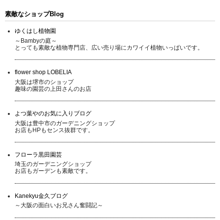
素敵なショップBlog
ゆくはし植物園
～Bambyの庭～
とっても素敵な植物専門店、広い売り場にカワイイ植物いっぱいです。
flower shop LOBELIA
大阪は堺市のショップ
趣味の園芸の上田さんのお店
よつ葉やのお気に入りブログ
大阪は豊中市のガーデニングショップ
お店もHPもセンス抜群です。
フローラ黒田園芸
埼玉のガーデニングショップ
お店もガーデンも素敵です。
Kanekyu金久ブログ
～大阪の面白いお兄さん奮闘記～