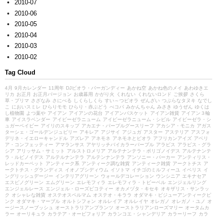
2010-07
2010-06
2010-05
2010-04
2010-03
2010-02
Tag Cloud
4月
9月カレンダー
11周年
DJビオラ・バーガンディー
あかね空
あかね色のメイ
あわゆきエ
リカ
お正月
お正月バージョン
お歳暮用
かがり火
くれない
くれないロンド
ご挨拶
さくら
草・プリマ
さざなみ
さにべる
しくらしくら
すい～つビオラ
ぜんざい
つぶらなタヌキ
なでし
こ
においスミレ
ひらりモモ
ひらり・赤ぶどう
べコパ
みかんちゃん
みさき
ゆうぜん
ゆくは
し植物園
よつ葉や
アイアン
アイアンの花台
アイアンバスケット
アイアン雑貨
アイアン３輪
車
アイスラベンダー
アイビーゼラニューム
アイビーゼラニューム・シビル
アイビーゼラ・シ
ュガーベイビー
アイリのスキップ
アカエナ・パープルグースリーフ
アカシア・モニカ
アガス
ターシェ・ゴールデンジュビリー
アキレア
アジサイ
アジュガ
アスター
アステリア
アスフォ
デリネ・イエローキャンドル
アズレア
アネモネ
アネモネとビオラ
アフリカンアイズ
アベリ
ア・コンフェッティー
アマランサス
アヤリッチバイカラーパープル
アラビス
アラビス・グラ
シア
アリッサム・サミット
アルストロメリア
アルテナンテラ・ポリゴノイデス
アルテナンテ
ラ・ルビノイデス
アルテルナンテラ
アルテンナンテラ
アンソニー・パーカー
アンティリス・
レッドカーペット
アンティーク系
アンティーク調な雑貨
アンティーク雑貨
アークトチス
ア
ークトチス・グランディス
イオノプシディウム
イソトマ
イチゴのミルフィーユ
イベリス
イ
ングリッシュデージー
インテリアグリーン
ウォールデコレーション
ウンシニア
エキナセア
エスピノグリーン
エムグリーン
エレモフィラ
エレモフィラ・トビーベル
エンジェルリング
エンジェルレース
エンジェル・ローズピコティー
オカメヅタ・キセキ
オキザリス・サンラッ
ク
オシャレな雑貨
オステオスペルマム
オステオ・キララ
オダマキ・ビジューアンティークピ
ンク
オダマキ・マーブル
オルトシフォン
オルレイア
オルレイヤ
オレガノ
オレガノ・ユノ
オ
ージースノーブッシュ
オーストラリアンプランツ
オーストラリアンローズマリー
オータムカ
ラー
オーリキュラ
カラテア・オービフォリア
カランコエ・シャンデリア
カラーリーフ
カラ