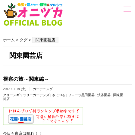
ホーム
> タグ >
関東園芸店
関東園芸店
視察の旅～関東編～
2013-01-19 (土)
ガーデニング
グリーンギャラリーガーデンズ
|
さにべる
|
フローラ黒田園芸
|
渋谷園芸
|
関東園
芸店
今日も東京は晴れ！！