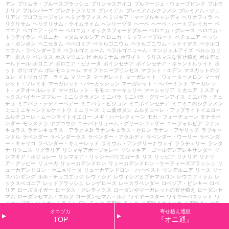
アン
プリムラ・ブルースプラッシュ
プリンセスアイコ
プルマージュ・ウェーブピンク
プルモ
ナリア
プルンパーゴ
プレクトランサス
プレミアム
プレミアムシクラメン
プレミアム・ジュ
リアン
プロフュージョン
ヘミグラフィス
ヘミジギア・マーブルキャンディ
ヘリオフィラ
ヘ
リクリサム
ヘリクリサム・ライムライム
ヘンリーヅタ
ヘーベ
ヘーベ・ハートブレイカー
ベ
ゴニア
ベゴニア・ジニー
ベロニカ・オックスフォードブルー
ベロニカ・グレース
ベロニカ・
トウテイラン
ベロニカ・マダムマルシア
ベロニカ・ミッフィープルート
ペチュニア
ペッシ
ュ・ボンボン
ペニセタム
ペペロミア
ペラルゴニウム
ペラルゴニウム・シドイデス
ペラルゴ
ニウム・ラベンダーラス
ペラルゴニューム
ペラルゴニューム・エンジェルアイズ
ペルシカリ
ア・斑入り
ペンタス
ホスマリエンゼ
ホルミナム
ホワイト・クリスマスな寄せ植え
ボルデュ
ールドール
ボロニア
ボロニア・ピナータ
ポインセチア
ポインセチア・キャンドルライト
ポ
ット
ポリゴナム
ポレモニューム
マイファニープリンセス
マウント・エデン
マスカットのジ
ュレ
マトリカリア・ライム
マリーヌ
マーガレット
マーガレット・ウォーターメロン
マーガ
レット・ソレミオ
マーガレット・パーカッション
マーガレット・ペパーミント
マーガレッ
ト・メテオールレッド
マーガレット・モモコ
マーキュリー
マーシャリア
ミカニア
ミスティ
ックスパイヤーズブルー
ミニシクラメン
ミニバラ
ミニバラ・グリーンアイス
ミニバラ・チュ
チュ
ミニバラ・テディーベアー
ミニバラ・ピジョン
ミニポインセチア
ミニミニのシクラメン
ミニミニキャンドルケイトウ
ミニリース
ミニ葉ボタン
ムルチコーレ・アップライトイエロー
ムルチコーレ・ムーンライトイエロー
メギ・ハーレクィーン
モカ・フォーチューン
モナラベ
ンダー
モンステラ
ヤブコウジ
ユーパトリューム・グリーンフェザー
ユーフォルビア
ラナン
キュラス
ラナンキュラス・アラクネJr
ラナンキュラス・セロン
ラナン・アヤリッチ
ラブキャ
ンドル
ラベンダー
ラベンダーラス
ラベンダー・アラルディ
ラベンダー・ウーリー
ラベンダ
ー・キャリコ
ラベンダー・キューレッド
ラミウム・アングリーナウェイ
ララチェリー
ランタ
ナ
リクニス
リグラリア
リシマキアボージョレー
リシマキア・ゴールデンアレキサンダー
リ
シマキア・ボジョレー
リシマキア・リッシーバリエガータ
リス
リッピア
リナリア
リナリ
ア・グッピー
リューカ
リューカデンドロン
リューカデンドロン・ケーティーズブラッシュ
リ
ューカデンドロン・セニョリータ
リューカデンドロン・ハーベスト
リンデルニア
リース
リー
スハンギング
ルル・チョコエッジ
レウィシア
レウィシアとプチマカロン
レウコフィラム
レ
ックスベゴニア
レッドフラッシュ
レンゲローズ
レースラベンダー
ロベジア・ピンキー
ロベ
リア
ローズタイガー
ロータス・クレティクス
ローダンやマーガレットの寄せ植え
ローダンセ
マム
ローダンセマム・エルフ
ローダンセマム・ルナ
ワイヤースター
ワイヤーバスケット
ワ
イヤープランツスポットライト
ワレモコウ
京舞妓
八ヶ岳
八重咲きカルーナ
八重咲きシクラ
メン・チモ
冬桜
出張
分枝葉ボタン
初恋草
初詣
北関東
千日小坊
千日紅
千日紅ちなつ
千日
オニヅカ
寄せ植え通販
紅・ろりぽっぷ
原種リビダス
和風
喜・喜・うさぎ
営業再開
四つ葉のクローバー
四季なりイ
TOP
『オニ通』
チゴ・トスカーナ
園芸教室
売り場
変わり色のプリムラ
夏
夏野菜
夕霧草
多粒播き葉ボタン