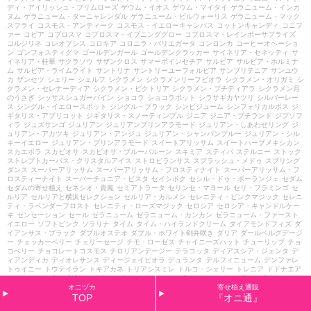
ディ・アイリッシュ・プリムローズ
ゲウム・イオス
ゲウム・マイタイ
ゲラニューム・インカ
ヌム
ゲラニューム・ターニャレンダル
ゲラニューム・ビルウォーリス
ゲラニューム・マック
スフライ
コスモス・アンティーク
コスモス・イエローキャンパス
コットンキャンディ
コニフ
ァー
コピア
コプロスマ
コプロスマ・イブニンググロー
コプロスマ・レインボーサプライズ
コルジリネ
コレオプシス
コロキア
コロニラ・バリエガータ
コンロンカ
コーヒーオベーショ
ン
ゴンフォスティグマ
ゴールデンガール
ゴールデンクラッカー
サイネリア・セネッティ
サ
イネリア・桂華
サクラソウ
サザンクロス
サマーポインセチア
サルビア
サルビア・ホルミナ
ム
サルビア・ライムライト
サントリナ
サントリーユーフォルビア
サンブリテニア
サンユウ
カ
ザンセツ
シェリー
シェルフ
シクラメン
シクラメンリーフビオラ
シクラメン・オリガミ
シ
クラメン・セレナーディア
シクラメン・ビクトリア
シクラメン・プチティアラ
シクラメン月
のうさぎ
シッサスシュガーバイン
ショコラ
ショコラポット
シラサギカヤツリ
シルバーレー
ス
シングル・イエロースポット
シングル・ブラック
シンビジューム
シンフォリカルポス
ジ
ギタリス・アプリコット
ジギタリス・スノーティンプル
ジニア
ジニア・プチランド
ジプソフ
ィラ
ジュズサンゴ
ジュリアン
ジュリアンプリンアラモード
ジュリアン・しあわせリング
ジ
ュリアン・アカツキ
ジュリアン・アンジュ
ジュリアン・シャンパンブルー
ジュリアン・シル
キーイエロー
ジュリアン・プリンアラモード
スイートアリッサム
スイートハーブメキシカン
スカエボラ
スカビオサ
スカビオサ・ブルーバルーン
スキミア
スティパ
ステルニー
ストック
ストレプトカーパス・クリスタルアイス
ストロビランサス
スプラッシュ・メドゥ
スプリング
ダンス
スーパーアリッサム
スーパーアリッサム・フロスティナイト
スーパーアリッサム・フ
ロスティーナイト
スーパーチュニア・ビスタ
セイシボク
セシル・ドゥ・ボーランジェ
セダム
セダムの寄せ植え
セネシオ・貴鳳
セミアトラータ
セリンセ・マヨール
セリ・フラミンゴ
セ
ルリア
セルリアと横浜セレクション
セルリア・カルメン
セレニティ・ピンクマジック
セレニ
ティ・ラベンダーフロスト
セレニティ・ローズマジック
セロシア
セロシア・キャンドルケー
キ
センセーション
セール
ゼラニューム
ゼラニューム・カンカン
ゼラニューム・ファースト
イエロー
ソフトピンク
ソラリナ
タイム
タイム・ハイランドクリーム
ダイアモンドフィズ
ダ
イアンサス・ブラック
ダブルオステオ
ダブル・ホワイト剣弁咲き
ダリア
ダールベルグデージ
ー
チェッカーベリー
チェリーセージ
チモ・ローゼス
チャイニーズハット
チューリップ
チョ
コベリー
チョコレートコスモス
チロリアンデージー
テラコッタ
ディアスシア・ジェンタ
デ
ィアンディカ
ディオレサンス
ディージェイビオラ
デュランタ
デルフィニューム
デンファレ
トゥイニー
トウテイラン
トキアカネ
トリアシスミレ
トルコ・シェリー
トレニア
ドドナエア
ドドナエア・ポップブッシュ
ナチュラルテイスト
ナツザクラ
ナデシコ・ピーチプリンセス
ナ
オニヅカ
寄せ植え通販
デシコ・ブラックアダー
ニューサイラン
ニンフ
ネシア・ファンタジーピンク
ネメシア
ネメ
TOP
『オニ通』
シアニモ
ネメシアメロウ
ネメシアメーテル
ネメシアメーテル・エレーヌ
ネメシアメーテル・
サーモンピンク
ネメシア・ニモ
ネメシア・ネシア
ネメシア・プリティドール
ネメシア・プリ