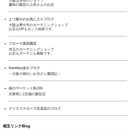
大阪は堺市のショップ
趣味の園芸の上田さんのお店
よつ葉やのお気に入りブログ
大阪は豊中市のガーデニングショップ
お店もHPもセンス抜群です。
フローラ黒田園芸
埼玉のガーデニングショップ
お店もガーデンも素敵です。
Kanekyu金久ブログ
～大阪の面白いお兄さん奮闘記～
緑のマーケットBLOG
兵庫県に2店舗の園芸店
クリスマスローズ百花店のブログ
相互リンクBlog