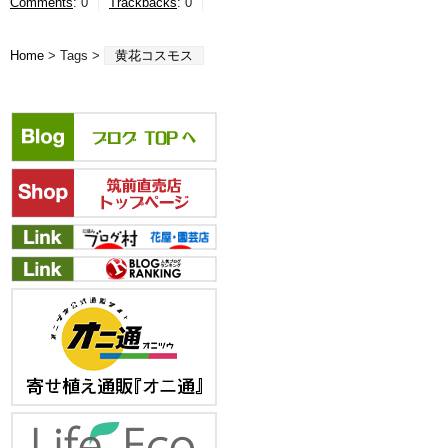
Comments
:
0
Trackbacks
:
0
Home
> Tags >
黄花コスモス