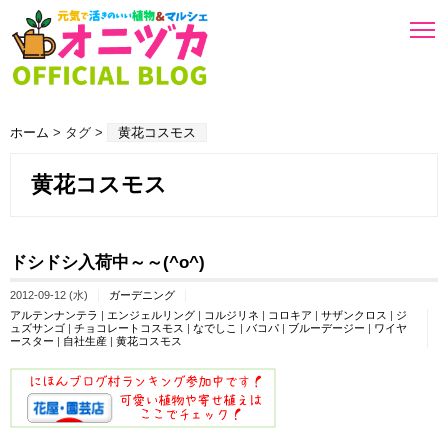
ホーム
> タグ >
黄花コスモス
黄花コスモス
ドシドシ入荷中～～(^o^)ゞ
2012-09-12 (水)
ガーデニング
アルテンナンテラ
|
エンジェルリング
|
コルジリネ
|
コロキア
|
サザンクロス
|
ジ
ュズサンゴ
|
チョコレートコスモス
|
なでしこ
|
バコパ
|
ブルーデージー
|
ワイヤ
ースター
|
自社生産
|
黄花コスモス