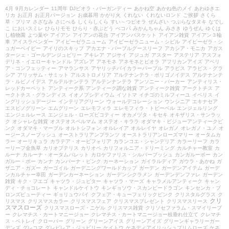
4月
9月カレンダー
11周年
DJビオラ・バーガンディー
あかね空
あかね色のメイ
あわゆきエ
リカ
お正月
お正月バージョン
お歳暮用
かがり火
くれない
くれないロンド
ご挨拶
さくら
草・プリマ
さざなみ
さにべる
しくらしくら
すい～つビオラ
ぜんざい
つぶらなタヌキ
なでし
こ
においスミレ
ひらりモモ
ひらり・赤ぶどう
べコパ
みかんちゃん
みさき
ゆうぜん
ゆくは
し植物園
よつ葉や
アイアン
アイアンの花台
アイアンバスケット
アイアン雑貨
アイアン３輪
車
アイスラベンダー
アイビーゼラニューム
アイビーゼラニューム・シビル
アイビーゼラ・シ
ュガーベイビー
アイリのスキップ
アカエナ・パープルグースリーフ
アカシア・モニカ
アガス
ターシェ・ゴールデンジュビリー
アキレア
アジサイ
アジュガ
アスター
アステリア
アスフォ
デリネ・イエローキャンドル
アズレア
アネモネ
アネモネとビオラ
アフリカンアイズ
アベリ
ア・コンフェッティー
アマランサス
アヤリッチバイカラーパープル
アラビス
アラビス・グラ
シア
アリッサム・サミット
アルストロメリア
アルテナンテラ・ポリゴノイデス
アルテナンテ
ラ・ルビノイデス
アルテルナンテラ
アルテンナンテラ
アンソニー・パーカー
アンティリス・
レッドカーペット
アンティーク系
アンティーク調な雑貨
アンティーク雑貨
アークトチス
ア
ークトチス・グランディス
イオノプシディウム
イソトマ
イチゴのミルフィーユ
イベリス
イ
ングリッシュデージー
インテリアグリーン
ウォールデコレーション
ウンシニア
エキナセア
エスピノグリーン
エムグリーン
エレモフィラ
エレモフィラ・トビーベル
エンジェルリング
エンジェルレース
エンジェル・ローズピコティー
オカメヅタ・キセキ
オキザリス・サンラッ
ク
オシャレな雑貨
オステオスペルマム
オステオ・キララ
オダマキ・ビジューアンティークピ
ンク
オダマキ・マーブル
オルトシフォン
オルレイア
オルレイヤ
オレガノ
オレガノ・ユノ
オ
ージースノーブッシュ
オーストラリアンプランツ
オーストラリアンローズマリー
オータムカ
ラー
オーリキュラ
カラテア・オービフォリア
カランコエ・シャンデリア
カラーリーフ
カラ
ーリーフ金魚草
カリオプテリス
カリオペ
カリフォルニア・ドリーミング
カルチャー教室
カ
ルーナ
カルーナ・オータムパレット
カロケファリス・シルバーブッシュ
カンガルーポー
カン
ガルー・ポー
カンナ
カンパーナ・ピンク
カーネーション
ガイラルディア
ガウラ・あかね
ガ
ザニア・ガズー
ガーゴイル
ガーデニングワールドカップ
ガーデン
ガーデンアイテム
ガーデ
ンカルチャー幸田
ガーデンカーネーション
ガーデンシクラメン
ガーデンデンファレ
ガーデン
雑貨
キク・フエゴ
キャツラ・ジュピター
キャツラ・マーズ
キャラメルアンティーク
キャン
ディ・チョコレート
キャンドルケイトウ
キンギョソウ・スカンピードラゴン
キンセンカ・ブ
ロンズビューティー
ギョリュウバイ
クフェア・キューフェリックピンク
クリスタルグラス
ク
クリ
リスマス
クリスマスカラー
クリスマスフェア
クリスマスプレゼント
クリスマスリース
スマスローズ
クリスマスローズ・ニゲル
クリスマス雑貨
クリソセファラム・スマイリープ
ー
クレマチス・カートマニージョー
クレマチス・カートマニージョー枝垂れ仕立て
クレマチ
ス・ペトレイ
クローバー
グリーン
グリーンアイス
グリーンアイズ
グリーンギャラリーガー
デンズ
グレコマ
グレビレア・ジュビリー
ケイトウ
ケネディアイリッシュプリムローズ
ケネ