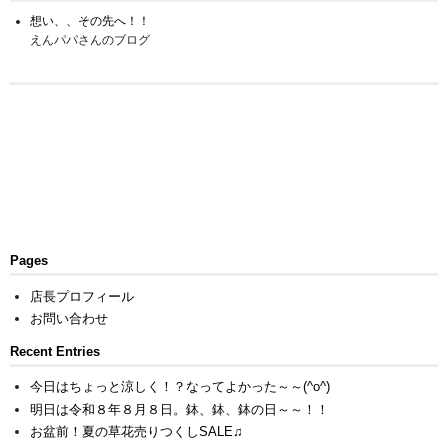
想い、、その先へ！！
えんパパさんのブログ
Pages
店長プロフィール
お問い合わせ
Recent Entries
今日はちょっと涼しく！？なってよかった～～(^o^)
明日は令和８年８月８日。鉢、鉢、鉢の日～～！！
お盆前！夏の草花売りつくしSALE♫