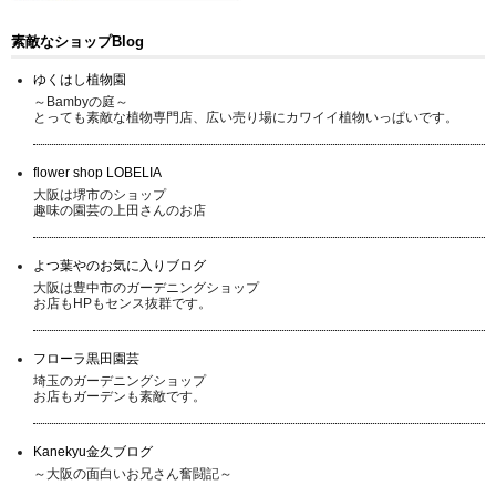
素敵なショップBlog
ゆくはし植物園
～Bambyの庭～
とっても素敵な植物専門店、広い売り場にカワイイ植物いっぱいです。
flower shop LOBELIA
大阪は堺市のショップ
趣味の園芸の上田さんのお店
よつ葉やのお気に入りブログ
大阪は豊中市のガーデニングショップ
お店もHPもセンス抜群です。
フローラ黒田園芸
埼玉のガーデニングショップ
お店もガーデンも素敵です。
Kanekyu金久ブログ
～大阪の面白いお兄さん奮闘記～