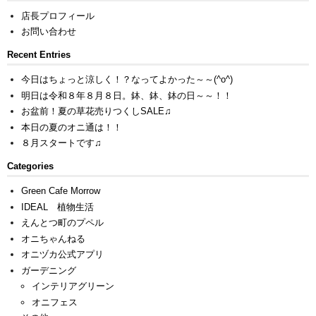
店長プロフィール
お問い合わせ
Recent Entries
今日はちょっと涼しく！？なってよかった～～(^o^)
明日は令和８年８月８日。鉢、鉢、鉢の日～～！！
お盆前！夏の草花売りつくしSALE♫
本日の夏のオニ通は！！
８月スタートです♫
Categories
Green Cafe Morrow
IDEAL 植物生活
えんとつ町のプペル
オニちゃんねる
オニヅカ公式アプリ
ガーデニング
インテリアグリーン
オニフェス