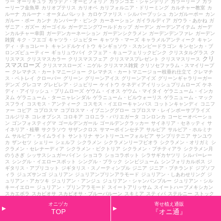
ラー
オーリキュラ
カラテア・オービフォリア
カランコエ・シャンデリア
カラーリーフ
カラ
ーリーフ金魚草
カリオプテリス
カリオペ
カリフォルニア・ドリーミング
カルチャー教室
カ
ルーナ
カルーナ・オータムパレット
カロケファリス・シルバーブッシュ
カンガルーポー
カン
ガルー・ポー
カンナ
カンパーナ・ピンク
カーネーション
ガイラルディア
ガウラ・あかね
ガ
ザニア・ガズー
ガーゴイル
ガーデニングワールドカップ
ガーデン
ガーデンアイテム
ガーデ
ンカルチャー幸田
ガーデンカーネーション
ガーデンシクラメン
ガーデンデンファレ
ガーデン
雑貨
キク・フエゴ
キャツラ・ジュピター
キャツラ・マーズ
キャラメルアンティーク
キャン
ディ・チョコレート
キャンドルケイトウ
キンギョソウ・スカンピードラゴン
キンセンカ・ブ
ロンズビューティー
ギョリュウバイ
クフェア・キューフェリックピンク
クリスタルグラス
ク
クリ
リスマス
クリスマスカラー
クリスマスフェア
クリスマスプレゼント
クリスマスリース
スマスローズ
クリスマスローズ・ニゲル
クリスマス雑貨
クリソセファラム・スマイリープ
ー
クレマチス・カートマニージョー
クレマチス・カートマニージョー枝垂れ仕立て
クレマチ
ス・ペトレイ
クローバー
グリーン
グリーンアイス
グリーンアイズ
グリーンギャラリーガー
デンズ
グレコマ
グレビレア・ジュビリー
ケイトウ
ケネディアイリッシュプリムローズ
ケネ
ディ・アイリッシュ・プリムローズ
ゲウム・イオス
ゲウム・マイタイ
ゲラニューム・インカ
ヌム
ゲラニューム・ターニャレンダル
ゲラニューム・ビルウォーリス
ゲラニューム・マック
スフライ
コスモス・アンティーク
コスモス・イエローキャンパス
コットンキャンディ
コニフ
ァー
コピア
コプロスマ
コプロスマ・イブニンググロー
コプロスマ・レインボーサプライズ
コルジリネ
コレオプシス
コロキア
コロニラ・バリエガータ
コンロンカ
コーヒーオベーショ
ン
ゴンフォスティグマ
ゴールデンガール
ゴールデンクラッカー
サイネリア・セネッティ
サ
イネリア・桂華
サクラソウ
サザンクロス
サマーポインセチア
サルビア
サルビア・ホルミナ
ム
サルビア・ライムライト
サントリナ
サントリーユーフォルビア
サンブリテニア
サンユウ
カ
ザンセツ
シェリー
シェルフ
シクラメン
シクラメンリーフビオラ
シクラメン・オリガミ
シ
クラメン・セレナーディア
シクラメン・ビクトリア
シクラメン・プチティアラ
シクラメン月
のうさぎ
シッサスシュガーバイン
ショコラ
ショコラポット
シラサギカヤツリ
シルバーレー
ス
シングル・イエロースポット
シングル・ブラック
シンビジューム
シンフォリカルポス
ジ
ギタリス・アプリコット
ジギタリス・スノーティンプル
ジニア
ジニア・プチランド
ジプソフ
ィラ
ジュズサンゴ
ジュリアン
ジュリアンプリンアラモード
ジュリアン・しあわせリング
ジ
ュリアン・アカツキ
ジュリアン・アンジュ
ジュリアン・シャンパンブルー
ジュリアン・シル
キーイエロー
ジュリアン・プリンアラモード
スイートアリッサム
スイートハーブメキシカン
スカエボラ
スカビオサ
スカビオサ・ブルーバルーン
スキミア
スティパ
ステルニー
ストック
ストレプトカーパス・クリスタルアイス
ストロビランサス
スプラッシュ・メドゥ
スプリング
オニヅカ
寄せ植え通販
ダンス
スーパーアリッサム
スーパーアリッサム・フロスティナイト
スーパーアリッサム・フ
TOP
『オニ通』
ロスティーナイト
スーパーチュニア・ビスタ
セイシボク
セシル・ドゥ・ボーランジェ
セダム
セダムの寄せ植え
セネシオ・貴鳳
セミアトラータ
セリンセ・マヨール
セリ・フラミンゴ
セ