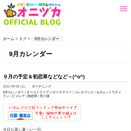
ホーム
> タグ >
9月カレンダー
9月カレンダー
９月の予定＆初恋草などなど～(^o^)
2012-09-08 (土)
ガーデニング
9月カレンダー
|
オーストラリアンローズマリー
|
コレオプシス
|
セダム
|
トウテイ
ラン
|
ピメレア
|
初恋草
|
売り場
今日も蒸し暑～い一日。