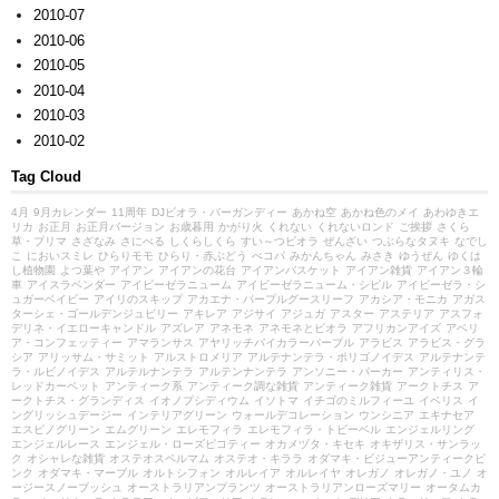
2010-07
2010-06
2010-05
2010-04
2010-03
2010-02
Tag Cloud
4月
9月カレンダー
11周年
DJビオラ・バーガンディー
あかね空
あかね色のメイ
あわゆきエ
リカ
お正月
お正月バージョン
お歳暮用
かがり火
くれない
くれないロンド
ご挨拶
さくら
草・プリマ
さざなみ
さにべる
しくらしくら
すい～つビオラ
ぜんざい
つぶらなタヌキ
なでし
こ
においスミレ
ひらりモモ
ひらり・赤ぶどう
べコパ
みかんちゃん
みさき
ゆうぜん
ゆくは
し植物園
よつ葉や
アイアン
アイアンの花台
アイアンバスケット
アイアン雑貨
アイアン３輪
車
アイスラベンダー
アイビーゼラニューム
アイビーゼラニューム・シビル
アイビーゼラ・シ
ュガーベイビー
アイリのスキップ
アカエナ・パープルグースリーフ
アカシア・モニカ
アガス
ターシェ・ゴールデンジュビリー
アキレア
アジサイ
アジュガ
アスター
アステリア
アスフォ
デリネ・イエローキャンドル
アズレア
アネモネ
アネモネとビオラ
アフリカンアイズ
アベリ
ア・コンフェッティー
アマランサス
アヤリッチバイカラーパープル
アラビス
アラビス・グラ
シア
アリッサム・サミット
アルストロメリア
アルテナンテラ・ポリゴノイデス
アルテナンテ
ラ・ルビノイデス
アルテルナンテラ
アルテンナンテラ
アンソニー・パーカー
アンティリス・
レッドカーペット
アンティーク系
アンティーク調な雑貨
アンティーク雑貨
アークトチス
ア
ークトチス・グランディス
イオノプシディウム
イソトマ
イチゴのミルフィーユ
イベリス
イ
ングリッシュデージー
インテリアグリーン
ウォールデコレーション
ウンシニア
エキナセア
エスピノグリーン
エムグリーン
エレモフィラ
エレモフィラ・トビーベル
エンジェルリング
エンジェルレース
エンジェル・ローズピコティー
オカメヅタ・キセキ
オキザリス・サンラッ
ク
オシャレな雑貨
オステオスペルマム
オステオ・キララ
オダマキ・ビジューアンティークピ
ンク
オダマキ・マーブル
オルトシフォン
オルレイア
オルレイヤ
オレガノ
オレガノ・ユノ
オ
ージースノーブッシュ
オーストラリアンプランツ
オーストラリアンローズマリー
オータムカ