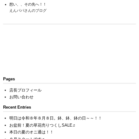
想い、、その先へ！！
えんパパさんのブログ
Pages
店長プロフィール
お問い合わせ
Recent Entries
明日は令和８年８月８日。鉢、鉢、鉢の日～～！！
お盆前！夏の草花売りつくしSALE♫
本日の夏のオニ通は！！