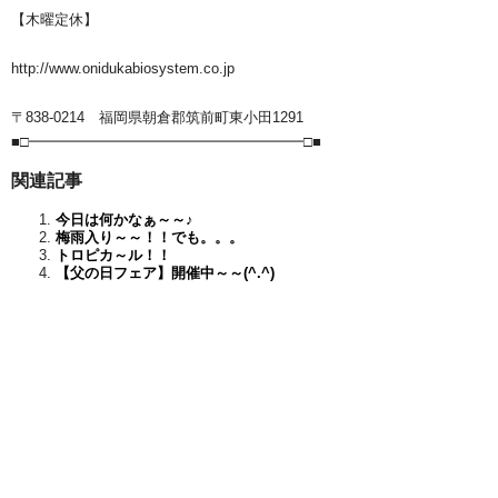
【木曜定休】
http://www.onidukabiosystem.co.jp
〒838-0214 福岡県朝倉郡筑前町東小田1291
■□━━━━━━━━━━━━━━━━━━━□■
関連記事
今日は何かなぁ～～♪
梅雨入り～～！！でも。。。
トロピカ～ル！！
【父の日フェア】開催中～～(^.^)