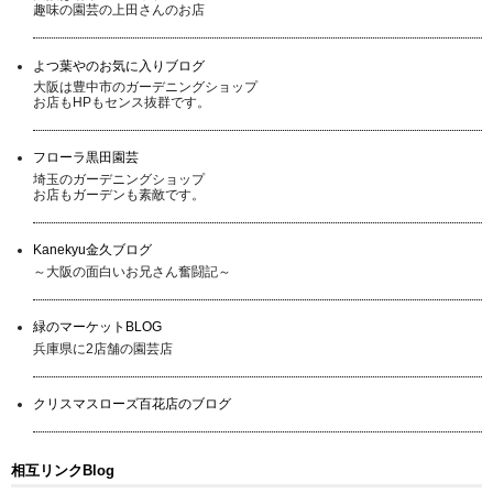
趣味の園芸の上田さんのお店
よつ葉やのお気に入りブログ
大阪は豊中市のガーデニングショップ
お店もHPもセンス抜群です。
フローラ黒田園芸
埼玉のガーデニングショップ
お店もガーデンも素敵です。
Kanekyu金久ブログ
～大阪の面白いお兄さん奮闘記～
緑のマーケットBLOG
兵庫県に2店舗の園芸店
クリスマスローズ百花店のブログ
相互リンクBlog