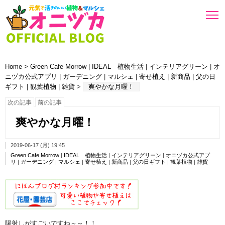
Home
>
Green Cafe Morrow
|
IDEAL 植物生活
|
インテリアグリーン
|
オ
ニヅカ公式アプリ
|
ガーデニング
|
マルシェ
|
寄せ植え
|
新商品
|
父の日
ギフト
|
観葉植物
|
雑貨
>
爽やかな月曜！
次の記事
前の記事
爽やかな月曜！
2019-06-17 (月) 19:45
Green Cafe Morrow
|
IDEAL 植物生活
|
インテリアグリーン
|
オニヅカ公式アプ
リ
|
ガーデニング
|
マルシェ
|
寄せ植え
|
新商品
|
父の日ギフト
|
観葉植物
|
雑貨
陽射しがすごいですね～～！！