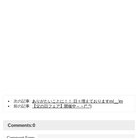
次の記事:
ありがたいことに！！ 日々増えておりますm(__)m
前の記事:
【父の日フェア】開催中～～(^.^)
Comments:
0
Comment Form