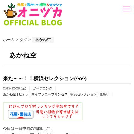
ホーム
> タグ >
あかね空
あかね空
来た～～！！横浜セレクション(^o^)
2012-12-28 (金)
ガーデニング
あかね空
|
ビオラ
|
マイファニープリンセス
|
横浜セレクション
|
花祭り
今日は一日中雨の福岡….^^;