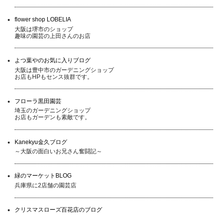
flower shop LOBELIA
大阪は堺市のショップ
趣味の園芸の上田さんのお店
よつ葉やのお気に入りブログ
大阪は豊中市のガーデニングショップ
お店もHPもセンス抜群です。
フローラ黒田園芸
埼玉のガーデニングショップ
お店もガーデンも素敵です。
Kanekyu金久ブログ
～大阪の面白いお兄さん奮闘記～
緑のマーケットBLOG
兵庫県に2店舗の園芸店
クリスマスローズ百花店のブログ