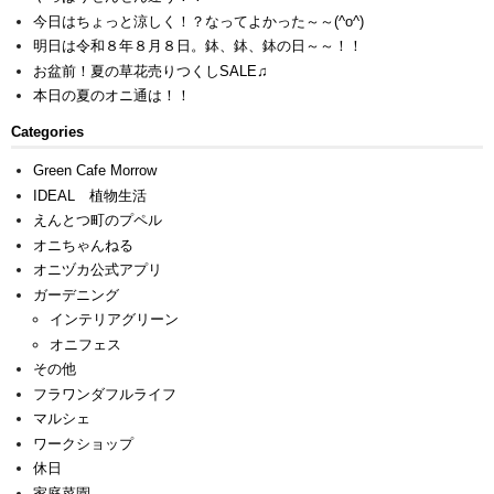
今日はちょっと涼しく！？なってよかった～～(^o^)
明日は令和８年８月８日。鉢、鉢、鉢の日～～！！
お盆前！夏の草花売りつくしSALE♫
本日の夏のオニ通は！！
Categories
Green Cafe Morrow
IDEAL 植物生活
えんとつ町のプペル
オニちゃんねる
オニヅカ公式アプリ
ガーデニング
インテリアグリーン
オニフェス
その他
フラワンダフルライフ
マルシェ
ワークショップ
休日
家庭菜園