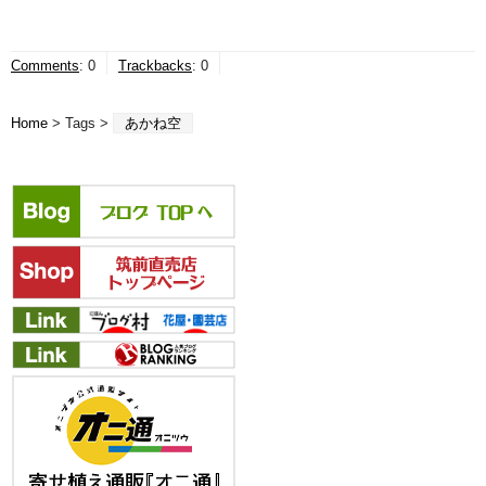
Comments
:
0
Trackbacks
:
0
Home
> Tags >
あかね空