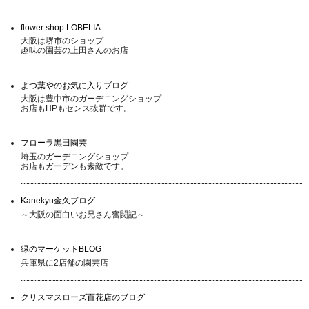
flower shop LOBELIA
大阪は堺市のショップ
趣味の園芸の上田さんのお店
よつ葉やのお気に入りブログ
大阪は豊中市のガーデニングショップ
お店もHPもセンス抜群です。
フローラ黒田園芸
埼玉のガーデニングショップ
お店もガーデンも素敵です。
Kanekyu金久ブログ
～大阪の面白いお兄さん奮闘記～
緑のマーケットBLOG
兵庫県に2店舗の園芸店
クリスマスローズ百花店のブログ