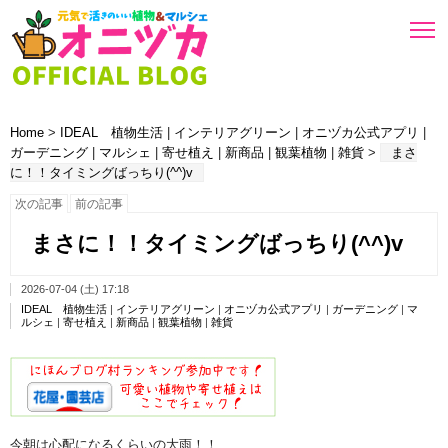
Home
>
IDEAL 植物生活
|
インテリアグリーン
|
オニヅカ公式アプリ
|
ガーデニング
|
マルシェ
|
寄せ植え
|
新商品
|
観葉植物
|
雑貨
>
まさ
に！！タイミングばっちり(^^)v
次の記事
前の記事
まさに！！タイミングばっちり(^^)v
2026-07-04 (土) 17:18
IDEAL 植物生活
|
インテリアグリーン
|
オニヅカ公式アプリ
|
ガーデニング
|
マ
ルシェ
|
寄せ植え
|
新商品
|
観葉植物
|
雑貨
今朝は心配になるくらいの大雨！！