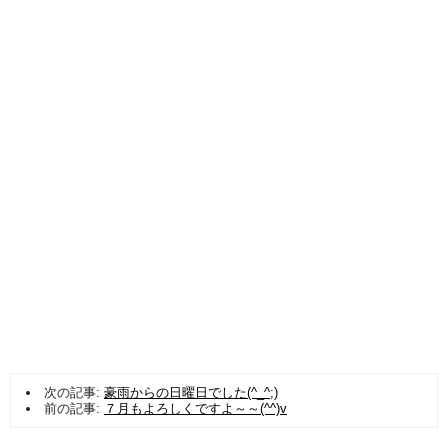
次の記事:
豪雨からの日曜日でした(^_^;)
前の記事:
７月もよろしくですよ～～(^^)v