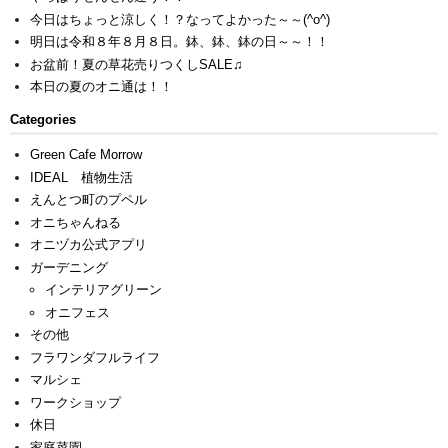
今日はちょっと涼しく！？なってよかった～～(^o^)
明日は令和８年８月８日。鉢、鉢、鉢の日～～！！
お盆前！夏の草花売りつくしSALE♫
本日の夏のオニ通は！！
Categories
Green Cafe Morrow
IDEAL 植物生活
えんとつ町のプペル
オニちゃんねる
オニヅカ公式アプリ
ガーデニング
インテリアグリーン
オニフェス
その他
フラワンダフルライフ
マルシェ
ワークショップ
休日
家庭菜園