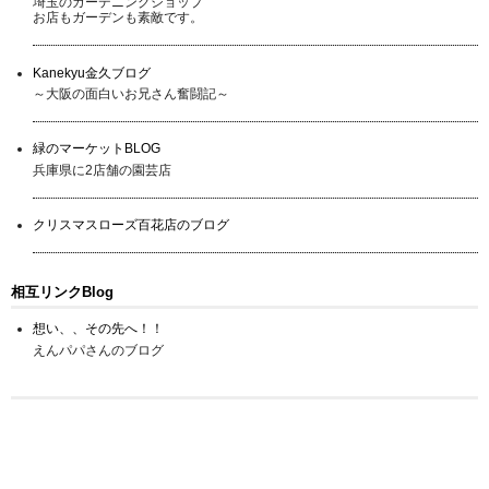
埼玉のガーデニングショップ
お店もガーデンも素敵です。
Kanekyu金久ブログ
～大阪の面白いお兄さん奮闘記～
緑のマーケットBLOG
兵庫県に2店舗の園芸店
クリスマスローズ百花店のブログ
相互リンクBlog
想い、、その先へ！！
えんパパさんのブログ