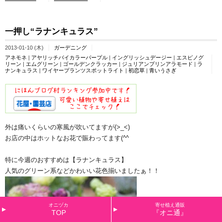
一押し“ラナンキュラス”
2013-01-10 (木)
ガーデニング
アネモネ
|
アヤリッチバイカラーパープル
|
イングリッシュデージー
|
エスピノグ
リーン
|
エムグリーン
|
ゴールデンクラッカー
|
ジュリアンプリンアラモード
|
ラ
ナンキュラス
|
ワイヤープランツスポットライト
|
初恋草
|
青いうさぎ
外は痛いくらいの寒風が吹いてますが(>_<)
お店の中はホットなお花で賑わってます(^^ゞ
特に今週のおすすめは【ラナンキュラス】
人気のグリーン系などかわいい花色揃いましたぁ！！
オニヅカ
寄せ植え通販
TOP
『オニ通』