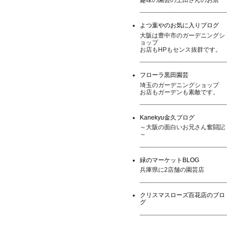
よつ葉やのお気に入りブログ
大阪は豊中市のガーデニングシ
ョップ
お店もHPもセンス抜群です。
フローラ黒田園芸
埼玉のガーデニングショップ
お店もガーデンも素敵です。
Kanekyu金久ブログ
～大阪の面白いお兄さん奮闘記
～
緑のマーケットBLOG
兵庫県に2店舗の園芸店
クリスマスローズ百花店のブロ
グ