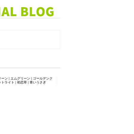
リーン
|
エムグリーン
|
ゴールデンク
ットライト
|
初恋草
|
青いうさぎ