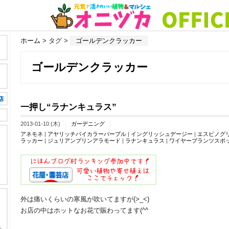
ホーム
> タグ >
ゴールデンクラッカー
ゴールデンクラッカー
一押し“ラナンキュラス”
2013-01-10 (木)
ガーデニング
アネモネ
|
アヤリッチバイカラーパープル
|
イングリッシュデージー
|
エスピノグ
ラッカー
|
ジュリアンプリンアラモード
|
ラナンキュラス
|
ワイヤープランツスポ
外は痛いくらいの寒風が吹いてますが(>_<)
お店の中はホットなお花で賑わってます(^^ゞ