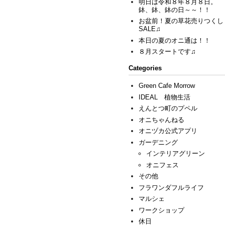
明日は令和８年８月８日。
鉢、鉢、鉢の日～～！！
お盆前！夏の草花売りつくし
SALE♫
本日の夏のオニ通は！！
８月スタートです♫
Categories
Green Cafe Morrow
IDEAL 植物生活
えんとつ町のプペル
オニちゃんねる
オニヅカ公式アプリ
ガーデニング
インテリアグリーン
オニフェス
その他
フラワンダフルライフ
マルシェ
ワークショップ
休日