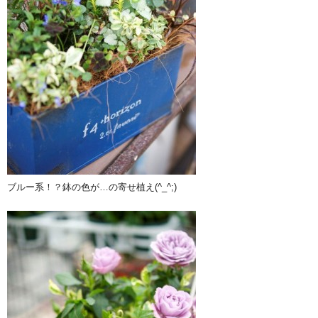
ブルー系！？鉢の色が…の寄せ植え(^_^;)