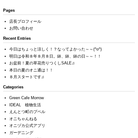
Pages
店長プロフィール
お問い合わせ
Recent Entries
今日はちょっと涼しく！？なってよかった～～(^o^)
明日は令和８年８月８日。鉢、鉢、鉢の日～～！！
お盆前！夏の草花売りつくしSALE♫
本日の夏のオニ通は！！
８月スタートです♫
Categories
Green Cafe Morrow
IDEAL 植物生活
えんとつ町のプペル
オニちゃんねる
オニヅカ公式アプリ
ガーデニング