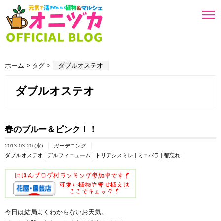
ホーム
> タグ >
ダブルオステオ
ダブルオステオ
春のブルー＆ピンク！！
2013-03-20 (水)
ガーデニング
ダブルオステオ
|
デルフィニューム
|
トリアシスミレ
|
ミニバラ
|
都忘れ
今日は結局よくわからないお天気。