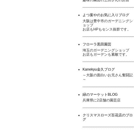
よつ葉やのお気に入りブログ
大阪は豊中市のガーデニングシ
ョップ
お店もHPもセンス抜群です。
フローラ黒田園芸
埼玉のガーデニングショップ
お店もガーデンも素敵です。
Kanekyu金久ブログ
～大阪の面白いお兄さん奮闘記
～
緑のマーケットBLOG
兵庫県に2店舗の園芸店
クリスマスローズ百花店のブロ
グ