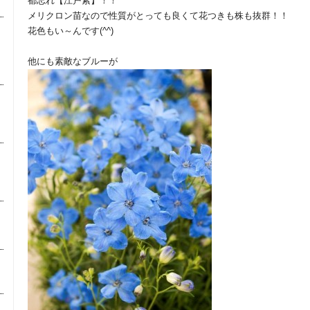
都忘れ【江戸紫】！！
メリクロン苗なので性質がとっても良くて花つきも株も抜群！！
花色もい～んです(^^)
他にも素敵なブルーが