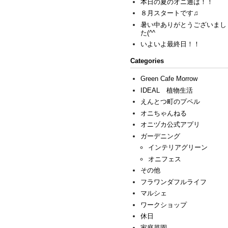
本日の夏のオニ通は！！
８月スタートです♫
暑い中ありがとうございまし
た(^^ゞ
いよいよ最終日！！
Categories
Green Cafe Morrow
IDEAL 植物生活
えんとつ町のプペル
オニちゃんねる
オニヅカ公式アプリ
ガーデニング
インテリアグリーン
オニフェス
その他
フラワンダフルライフ
マルシェ
ワークショップ
休日
家庭菜園