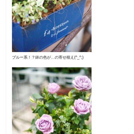
ブルー系！？鉢の色が…の寄せ植え(^_^;)