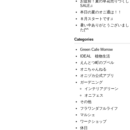
お盆前！夏の草花売りつくし
SALE♫
本日の夏のオニ通は！！
８月スタートです♫
暑い中ありがとうございまし
た(^^ゞ
Categories
Green Cafe Morrow
IDEAL 植物生活
えんとつ町のプペル
オニちゃんねる
オニヅカ公式アプリ
ガーデニング
インテリアグリーン
オニフェス
その他
フラワンダフルライフ
マルシェ
ワークショップ
休日