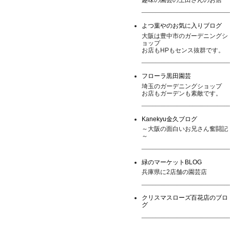
よつ葉やのお気に入りブログ
大阪は豊中市のガーデニングシ
ョップ
お店もHPもセンス抜群です。
フローラ黒田園芸
埼玉のガーデニングショップ
お店もガーデンも素敵です。
Kanekyu金久ブログ
～大阪の面白いお兄さん奮闘記
～
緑のマーケットBLOG
兵庫県に2店舗の園芸店
クリスマスローズ百花店のブロ
グ