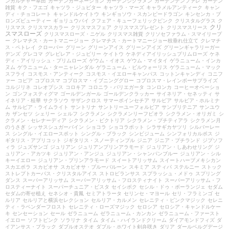
ンカルチャー幸田
ガーデンカーネーション
ガーデンシクラメン
ガーデンデンファレ
ガーデン
雑貨
キク・フエゴ
キャツラ・ジュピター
キャツラ・マーズ
キャラメルアンティーク
キャン
ディ・チョコレート
キャンドルケイトウ
キンギョソウ・スカンピードラゴン
キンセンカ・ブ
ロンズビューティー
ギョリュウバイ
クフェア・キューフェリックピンク
クリスタルグラス
ク
クリ
リスマス
クリスマスカラー
クリスマスフェア
クリスマスプレゼント
クリスマスリース
スマスローズ
クリスマスローズ・ニゲル
クリスマス雑貨
クリソセファラム・スマイリープ
ー
クレマチス・カートマニージョー
クレマチス・カートマニージョー枝垂れ仕立て
クレマチ
ス・ペトレイ
クローバー
グリーン
グリーンアイス
グリーンアイズ
グリーンギャラリーガー
デンズ
グレコマ
グレビレア・ジュビリー
ケイトウ
ケネディアイリッシュプリムローズ
ケネ
ディ・アイリッシュ・プリムローズ
ゲウム・イオス
ゲウム・マイタイ
ゲラニューム・インカ
ヌム
ゲラニューム・ターニャレンダル
ゲラニューム・ビルウォーリス
ゲラニューム・マック
スフライ
コスモス・アンティーク
コスモス・イエローキャンパス
コットンキャンディ
コニフ
ァー
コピア
コプロスマ
コプロスマ・イブニンググロー
コプロスマ・レインボーサプライズ
コルジリネ
コレオプシス
コロキア
コロニラ・バリエガータ
コンロンカ
コーヒーオベーショ
ン
ゴンフォスティグマ
ゴールデンガール
ゴールデンクラッカー
サイネリア・セネッティ
サ
イネリア・桂華
サクラソウ
サザンクロス
サマーポインセチア
サルビア
サルビア・ホルミナ
ム
サルビア・ライムライト
サントリナ
サントリーユーフォルビア
サンブリテニア
サンユウ
カ
ザンセツ
シェリー
シェルフ
シクラメン
シクラメンリーフビオラ
シクラメン・オリガミ
シ
クラメン・セレナーディア
シクラメン・ビクトリア
シクラメン・プチティアラ
シクラメン月
のうさぎ
シッサスシュガーバイン
ショコラ
ショコラポット
シラサギカヤツリ
シルバーレー
ス
シングル・イエロースポット
シングル・ブラック
シンビジューム
シンフォリカルポス
ジ
ギタリス・アプリコット
ジギタリス・スノーティンプル
ジニア
ジニア・プチランド
ジプソフ
ィラ
ジュズサンゴ
ジュリアン
ジュリアンプリンアラモード
ジュリアン・しあわせリング
ジ
ュリアン・アカツキ
ジュリアン・アンジュ
ジュリアン・シャンパンブルー
ジュリアン・シル
キーイエロー
ジュリアン・プリンアラモード
スイートアリッサム
スイートハーブメキシカン
スカエボラ
スカビオサ
スカビオサ・ブルーバルーン
スキミア
スティパ
ステルニー
ストック
ストレプトカーパス・クリスタルアイス
ストロビランサス
スプラッシュ・メドゥ
スプリング
ダンス
スーパーアリッサム
スーパーアリッサム・フロスティナイト
スーパーアリッサム・フ
ロスティーナイト
スーパーチュニア・ビスタ
セイシボク
セシル・ドゥ・ボーランジェ
セダム
セダムの寄せ植え
セネシオ・貴鳳
セミアトラータ
セリンセ・マヨール
セリ・フラミンゴ
セ
ルリア
セルリアと横浜セレクション
セルリア・カルメン
セレニティ・ピンクマジック
セレニ
ティ・ラベンダーフロスト
セレニティ・ローズマジック
セロシア
セロシア・キャンドルケー
キ
センセーション
セール
ゼラニューム
ゼラニューム・カンカン
ゼラニューム・ファースト
イエロー
ソフトピンク
ソラリナ
タイム
タイム・ハイランドクリーム
ダイアモンドフィズ
ダ
イアンサス・ブラック
ダブルオステオ
ダブル・ホワイト剣弁咲き
ダリア
ダールベルグデージ