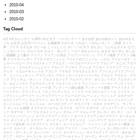
2010-04
2010-03
2010-02
Tag Cloud
4月
9月カレンダー
11周年
DJビオラ・バーガンディー
あかね空
あかね色のメイ
あわゆきエ
リカ
お正月
お正月バージョン
お歳暮用
かがり火
くれない
くれないロンド
ご挨拶
さくら
草・プリマ
さざなみ
さにべる
しくらしくら
すい～つビオラ
ぜんざい
つぶらなタヌキ
なでし
こ
においスミレ
ひらりモモ
ひらり・赤ぶどう
べコパ
みかんちゃん
みさき
ゆうぜん
ゆくは
し植物園
よつ葉や
アイアン
アイアンの花台
アイアンバスケット
アイアン雑貨
アイアン３輪
車
アイスラベンダー
アイビーゼラニューム
アイビーゼラニューム・シビル
アイビーゼラ・シ
ュガーベイビー
アイリのスキップ
アカエナ・パープルグースリーフ
アカシア・モニカ
アガス
ターシェ・ゴールデンジュビリー
アキレア
アジサイ
アジュガ
アスター
アステリア
アスフォ
デリネ・イエローキャンドル
アズレア
アネモネ
アネモネとビオラ
アフリカンアイズ
アベリ
ア・コンフェッティー
アマランサス
アヤリッチバイカラーパープル
アラビス
アラビス・グラ
シア
アリッサム・サミット
アルストロメリア
アルテナンテラ・ポリゴノイデス
アルテナンテ
ラ・ルビノイデス
アルテルナンテラ
アルテンナンテラ
アンソニー・パーカー
アンティリス・
レッドカーペット
アンティーク系
アンティーク調な雑貨
アンティーク雑貨
アークトチス
ア
ークトチス・グランディス
イオノプシディウム
イソトマ
イチゴのミルフィーユ
イベリス
イ
ングリッシュデージー
インテリアグリーン
ウォールデコレーション
ウンシニア
エキナセア
エスピノグリーン
エムグリーン
エレモフィラ
エレモフィラ・トビーベル
エンジェルリング
エンジェルレース
エンジェル・ローズピコティー
オカメヅタ・キセキ
オキザリス・サンラッ
ク
オシャレな雑貨
オステオスペルマム
オステオ・キララ
オダマキ・ビジューアンティークピ
ンク
オダマキ・マーブル
オルトシフォン
オルレイア
オルレイヤ
オレガノ
オレガノ・ユノ
オ
ージースノーブッシュ
オーストラリアンプランツ
オーストラリアンローズマリー
オータムカ
ラー
オーリキュラ
カラテア・オービフォリア
カランコエ・シャンデリア
カラーリーフ
カラ
ーリーフ金魚草
カリオプテリス
カリオペ
カリフォルニア・ドリーミング
カルチャー教室
カ
ルーナ
カルーナ・オータムパレット
カロケファリス・シルバーブッシュ
カンガルーポー
カン
ガルー・ポー
カンナ
カンパーナ・ピンク
カーネーション
ガイラルディア
ガウラ・あかね
ガ
ザニア・ガズー
ガーゴイル
ガーデニングワールドカップ
ガーデン
ガーデンアイテム
ガーデ