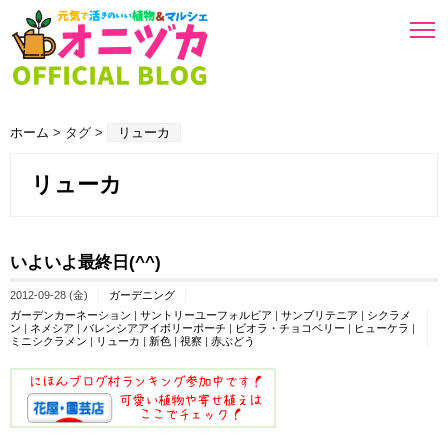
ホーム
> タグ >
リューカ
リューカ
いよいよ最終日(^^)
2012-09-28 (金)
ガーデニング
ガーデンカーネーション
|
サントリーユーフォルビア
|
サンブリテニア
|
シクラメ
ン
|
ネメシア
|
バレンシアアイボリーポーチ
|
ビオラ・チョコベリー
|
ヒューケラ
|
ミニシクラメン
|
リューカ
|
新色
|
視察
|
赤ぶどう