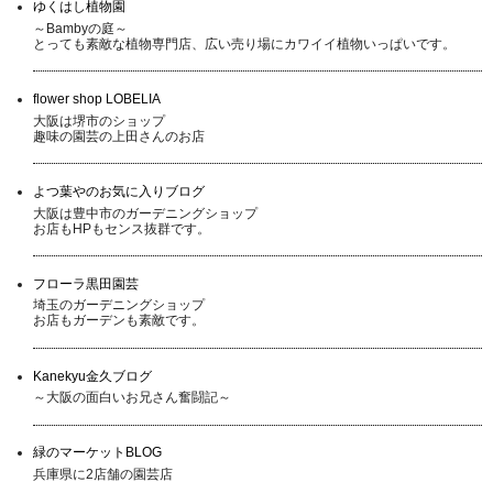
ゆくはし植物園
～Bambyの庭～
とっても素敵な植物専門店、広い売り場にカワイイ植物いっぱいです。
flower shop LOBELIA
大阪は堺市のショップ
趣味の園芸の上田さんのお店
よつ葉やのお気に入りブログ
大阪は豊中市のガーデニングショップ
お店もHPもセンス抜群です。
フローラ黒田園芸
埼玉のガーデニングショップ
お店もガーデンも素敵です。
Kanekyu金久ブログ
～大阪の面白いお兄さん奮闘記～
緑のマーケットBLOG
兵庫県に2店舗の園芸店