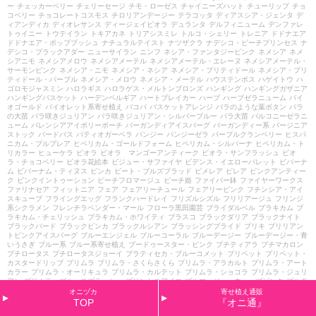
ー
チェッカーベリー
チェリーセージ
チモ・ローゼス
チャイニーズハット
チューリップ
チョ
コベリー
チョコレートコスモス
チロリアンデージー
テラコッタ
ディアスシア・ジェンタ
デ
ィアンディカ
ディオレサンス
ディージェイビオラ
デュランタ
デルフィニューム
デンファレ
トゥイニー
トウテイラン
トキアカネ
トリアシスミレ
トルコ・シェリー
トレニア
ドドナエア
ドドナエア・ポップブッシュ
ナチュラルテイスト
ナツザクラ
ナデシコ・ピーチプリンセス
ナ
デシコ・ブラックアダー
ニューサイラン
ニンフ
ネシア・ファンタジーピンク
ネメシア
ネメ
シアニモ
ネメシアメロウ
ネメシアメーテル
ネメシアメーテル・エレーヌ
ネメシアメーテル・
サーモンピンク
ネメシア・ニモ
ネメシア・ネシア
ネメシア・プリティドール
ネメシア・プリ
ティドール・パープル
ネメシア・メロウ
ネメシア・メーテル
ハウステンボス
ハゲイトウ
ハ
ゴロモジャスミン
ハロラギス
ハロラゲス・メルトンブロンズ
ハンギング
ハンギングガザニア
ハンギングバスケット
ハーデンベルギア
ハートブレイカー
ハーブ
ハーブゼラニューム
バイ
オゴールド
バイオレット系寄せ植え
バコパ
バスケットアレンジ
バラのような葉ボタン
バラ
の大苗
バラ咲きジュリアン
バラ咲きジュリアン・シルバーブルー
バラ大苗
バルコニーゼラニ
ューム
バレンシアアイボリーポーチ
バーガンディアイスバーグ
バーガンディー系
バージニア
ストック
バードバス
パティオガーベラ
パンジー
パンジーゼラ
パープルクランベリー
ヒスパ
ニカム・プルプレア
ヒペリカム・ゴールドフォーム
ヒペリカム・シルバーナ
ヒペリカム・ト
リカラー
ヒューケラ
ビオラ
ビオラ マンゴーアンティーク
ビオラ・サンフラッシュ
ビオ
ラ・チョコベリー
ビオラ花絵本
ビジュー・サファイヤ
ビデンス・イエローパレット
ビバーナ
ム
ビバーナム・ティヌス
ビンカ
ビート・ブルズブラッド
ピメレア
ピレア
ピンクアンティー
ク
ピンクイントゥーション
ピーチフロマージュ
ピーチ姫
ファイバー鉢
ファイヤーワークス
ファリナセア
フィットニア
フェア
フェアリーチュール
フェアリーピンク
フチンシア・アイ
スキューブ
フライングエッグ
フランクハードレイ
フリズルシズル
フリリアージュ
フリンジ
系シクラメン
フレンチラベンダー・マール
フローラ黒田園芸
ブライダルベル
ブラキカム
ブ
ラキカム・チェリッシュ
ブラキカム・ホワイティ
ブラスコ
ブラックダリア
ブラックナイト
ブラックバード
ブラックビンカ
ブラックルシアン
ブラッシングブライド
ブリキ
ブリリアン
トピンクアイスバーグ
ブルーエンジェル
ブルーコーラル
ブルーデージー
ブルーデージー・青
いうさぎ
ブルー系
ブルー系寄せ植え
ブードゥースター・ピンク
プチティアラ
プチマカロン
プチロータス
プチロータスジョーイ
プラティセカ・ブルーコメット
プリペット
プリペット・
カスタードリップ
プリムラ
プリムラ・さくらさくら
プリムラ・アラカルト
プリムラ・アート
カラー
プリムラ・オーリキュラ
プリムラ・カルテット
プリムラ・ショコラ
プリムラ・ジュリ
アン
プリムラ・ブルースプラッシュ
プリンセスアイコ
プルマージュ・ウェーブピンク
プルモ
ナリア
プルンパーゴ
プレクトランサス
プレミアム
プレミアムシクラメン
プレミアム・ジュ
オニヅカ
寄せ植え通販
リアン
プロフュージョン
ヘミグラフィス
ヘミジギア・マーブルキャンディ
ヘリオフィラ
ヘ
TOP
『オニ通』
リクリサム
ヘリクリサム・ライムライム
ヘンリーヅタ
ヘーベ
ヘーベ・ハートブレイカー
ベ