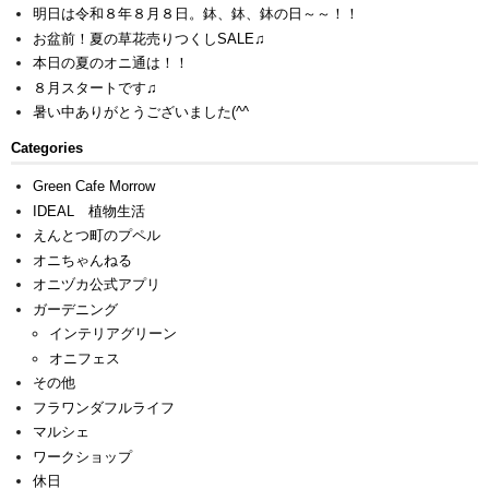
明日は令和８年８月８日。鉢、鉢、鉢の日～～！！
お盆前！夏の草花売りつくしSALE♫
本日の夏のオニ通は！！
８月スタートです♫
暑い中ありがとうございました(^^ゞ
Categories
Green Cafe Morrow
IDEAL 植物生活
えんとつ町のプペル
オニちゃんねる
オニヅカ公式アプリ
ガーデニング
インテリアグリーン
オニフェス
その他
フラワンダフルライフ
マルシェ
ワークショップ
休日