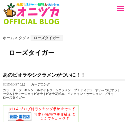
ホーム
> タグ >
ローズタイガー
ローズタイガー
あのビオラやシクラメンがついに！！
2012-10-27 (土)
ガーデニング
カラーリーフ
|
キャンドルケイトウ
|
シクラメン・プチティアラ
|
すい～つビオラ
|
セダム
|
ディージェイビオラ
|
ビオラ花絵本
|
ピンクイントゥーション
|
ブリキ
|
ローズタイガー