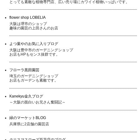
とっても素敵な植物専門店、広い売り場にカワイイ植物いっぱいです。
flower shop LOBELIA
大阪は堺市のショップ
趣味の園芸の上田さんのお店
よつ葉やのお気に入りブログ
大阪は豊中市のガーデニングショップ
お店もHPもセンス抜群です。
フローラ黒田園芸
埼玉のガーデニングショップ
お店もガーデンも素敵です。
Kanekyu金久ブログ
～大阪の面白いお兄さん奮闘記～
緑のマーケットBLOG
兵庫県に2店舗の園芸店
クリスマスローズ百花店のブログ