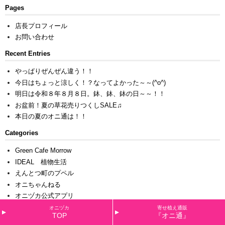
Pages
店長プロフィール
お問い合わせ
Recent Entries
やっぱりぜんぜん違う！！
今日はちょっと涼しく！？なってよかった～～(^o^)
明日は令和８年８月８日。鉢、鉢、鉢の日～～！！
お盆前！夏の草花売りつくしSALE♫
本日の夏のオニ通は！！
Categories
Green Cafe Morrow
IDEAL 植物生活
えんとつ町のプペル
オニちゃんねる
オニヅカ公式アプリ
ガーデニング
オニヅカ
寄せ植え通販
TOP
『オニ通』
インテリアグリーン