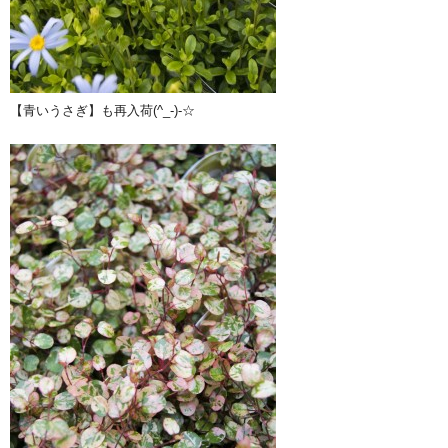
【青いうさぎ】も再入荷(^_-)-☆