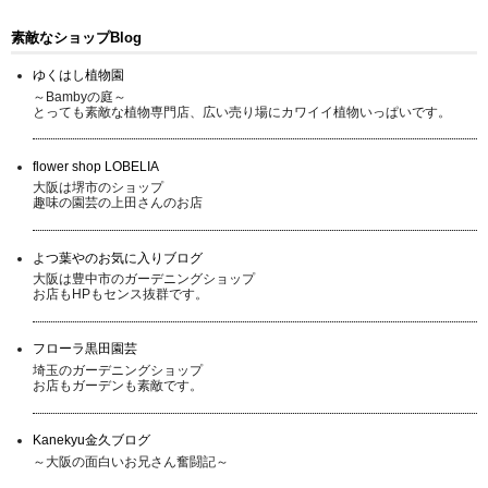
素敵なショップBlog
ゆくはし植物園
～Bambyの庭～
とっても素敵な植物専門店、広い売り場にカワイイ植物いっぱいです。
flower shop LOBELIA
大阪は堺市のショップ
趣味の園芸の上田さんのお店
よつ葉やのお気に入りブログ
大阪は豊中市のガーデニングショップ
お店もHPもセンス抜群です。
フローラ黒田園芸
埼玉のガーデニングショップ
お店もガーデンも素敵です。
Kanekyu金久ブログ
～大阪の面白いお兄さん奮闘記～