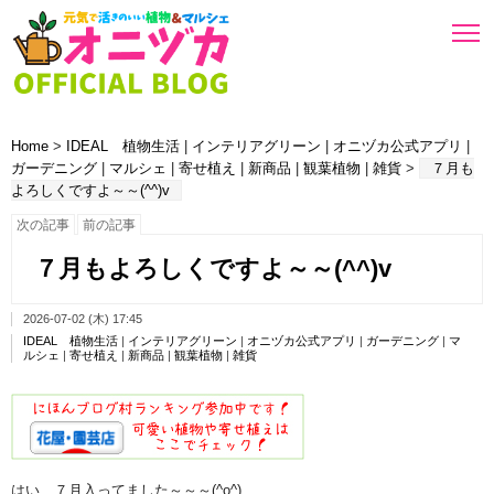
Home
>
IDEAL 植物生活
|
インテリアグリーン
|
オニヅカ公式アプリ
|
ガーデニング
|
マルシェ
|
寄せ植え
|
新商品
|
観葉植物
|
雑貨
>
７月も
よろしくですよ～～(^^)v
次の記事
前の記事
７月もよろしくですよ～～(^^)v
2026-07-02 (木) 17:45
IDEAL 植物生活
|
インテリアグリーン
|
オニヅカ公式アプリ
|
ガーデニング
|
マ
ルシェ
|
寄せ植え
|
新商品
|
観葉植物
|
雑貨
はい、７月入ってました～～～(^o^)