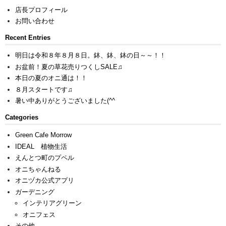
店長プロフィール
お問い合わせ
Recent Entries
明日は令和８年８月８日。鉢、鉢、鉢の日～～！！
お盆前！夏の草花売りつくしSALE♫
本日の夏のオニ通は！！
８月スタートです♫
暑い中ありがとうございました(^^ゞ
Categories
Green Cafe Morrow
IDEAL 植物生活
えんとつ町のプペル
オニちゃんねる
オニヅカ公式アプリ
ガーデニング
インテリアグリーン
オニフェス
その他